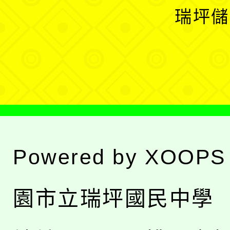
選
開
瑞坪儲
單
選
單
Powered by
XOOPS
園市立瑞坪國民中學