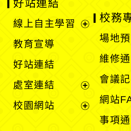
好站連結
校務
線上自主學習
展
場地預
教育宣導
開
維修通
好站連結
選
會議記
處室連結
單
展
網站F
校園網站
開
展
事項通