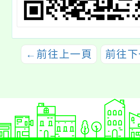
←
前往上一頁
前往下