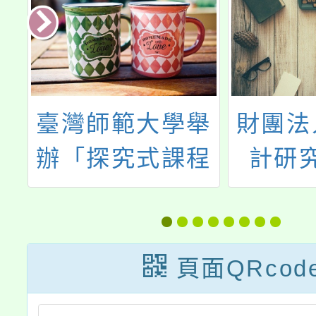
舉
財團法人台灣設
113
程
計研究院辦理
市國際
「境善．境美－
社群第
學習環境美感涵
工
養計畫」
頁面QRcod