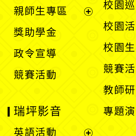
展
校園巡
親師生專區
單
開
展
校園活
獎助學金
選
開
校園生
政令宣導
單
選
競賽活
競賽活動
單
教師研
瑞坪影音
專題演
英語活動