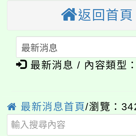
大溪自造教育及科技中心
份教師增能研習
半價優惠，詳情可洽有
返回首頁
淨零綠生活教案入校路
份教師研習
者。
115年食農教育專業人
會
「本色祭」8/29、30
程
最新消息 / 內容類型
8/21下午1時於龍潭區
場熱烈登場!
YOUNG桃局內行報名
徵才活動。
8月14至27日，桃園
局官網。
最新消息首頁
/瀏覽：34
115年桃園市運動會8/1
開!
桃園市低收入戶享有免
田徑場及游泳池舉行。