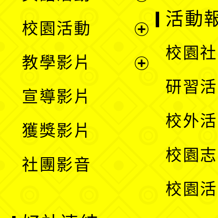
展
活動
校園活動
開
展
校園社
教學影片
選
開
展
研習活
宣導影片
單
選
開
校外活
獲獎影片
單
選
校園志
社團影音
單
校園活