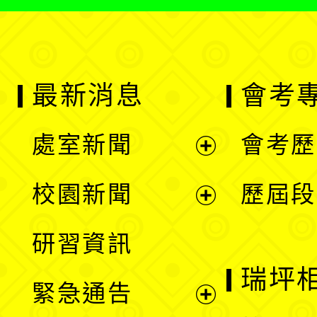
最新消息
會考
處室新聞
會考歷
展
校園新聞
歷屆段
開
展
研習資訊
選
開
瑞坪
緊急通告
單
選