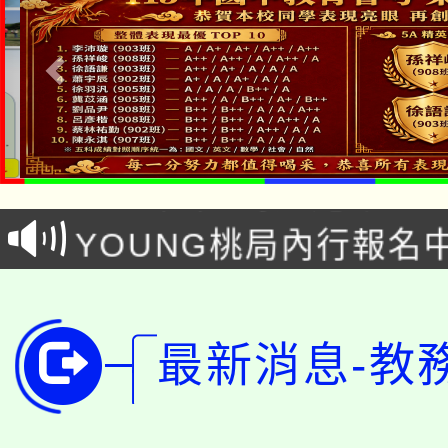
「本色祭」8/29、30
8/21下午1時於龍潭區
場熱烈登場!
YOUNG桃局內行報名
徵才活動。
8月14至27日，桃園
局官網。
115年桃園市運動會8/1
開!
最新消息-教
桃園市低收入戶享有免
田徑場及游泳池舉行。
大園自造教育及科技中心
視費優惠，中低收入戶