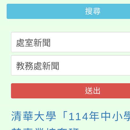
大園自造教育及科技中心
視費優惠，中低收入戶
搜尋
大溪自造教育及科技中心
份教師增能研習
半價優惠，詳情可洽有
淨零綠生活教案入校路
份教師研習
者。
115年食農教育專業人
會
程
送出
清華大學「114年中小