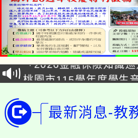
公告本校115學年度第1
「2026金融保險知識
代理(課)教師甄選結果(
桃園市115學年度學生
車」活動
公告本校115學年度第
生本土語及新住民語歌
公告本校115學年度第
代理(課)教師甄選結果(
最新消息-教
轉知中國文化大學推廣
代理(課)教師甄選結果(
轉知苗栗縣政府辦理11