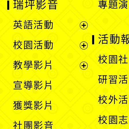
瑞坪影音
專題演
英語活動
展
活動
校園活動
開
展
校園社
教學影片
選
開
展
研習活
宣導影片
單
選
開
校外活
獲獎影片
單
選
校園志
社團影音
單