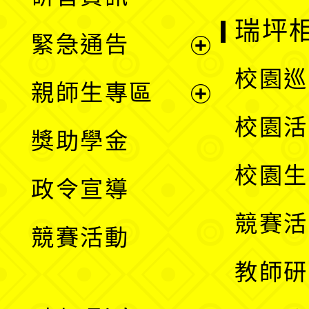
選
開
瑞坪
緊急通告
單
選
展
校園巡
親師生專區
單
開
展
校園活
獎助學金
選
開
校園生
政令宣導
單
選
競賽活
競賽活動
單
教師研