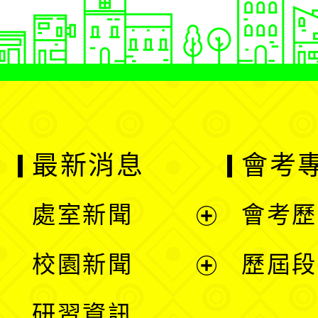
最新消息
會考
處室新聞
會考歷
展
校園新聞
歷屆段
開
展
研習資訊