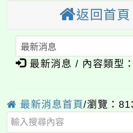
《TA101》溝通分析
返回首頁
桃園市115學年度學生
縣市「校園短影音徵選
程，歡迎學生輔導中心
「桃園市補助參觀特色
要點
門員」簡章及活動海報
心理、諮商輔導、社會
115年度「教育部表揚
展演活動實施計畫」
踴躍報名參加。
系所師生報名參加。
公告本校115學年度第1
義教育推展貢獻獎」
最新消息 / 內容類型
「2026金融保險知識
代理(課)教師甄選結果(
桃園市115學年度學生
車」活動
公告本校115學年度第
生本土語及新住民語歌
最新消息首頁
/瀏覽：81
公告本校115學年度第
代理(課)教師甄選結果(
轉知中國文化大學推廣