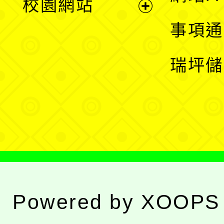
校園網站
開
展
事項通
選
開
瑞坪儲
單
選
單
Powered by
XOOPS