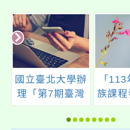
我
國立臺北大學辦
「11
童
理「第7期臺灣
族課程
大
自然手語基礎
分享工
班」
民原教