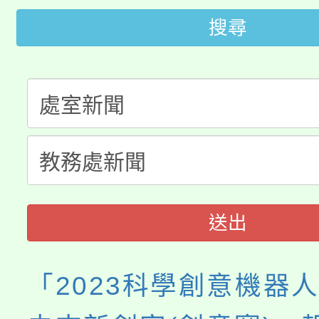
代理(課)教師甄選結果(
搜尋
轉知苗栗縣政府辦理11
《TA101》溝通分析
桃園市115學年度學生
縣市「校園短影音徵選
程，歡迎學生輔導中心
「桃園市補助參觀特色
要點
門員」簡章及活動海報
心理、諮商輔導、社會
115年度「教育部表揚
展演活動實施計畫」
踴躍報名參加。
系所師生報名參加。
義教育推展貢獻獎」
送出
「2023科學創意機器人