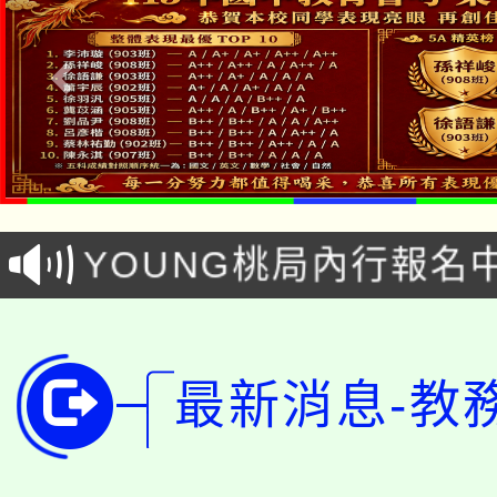
「本色祭」8/29、30
8/21下午1時於龍潭區
場熱烈登場!
YOUNG桃局內行報名
徵才活動。
8月14至27日，桃園
局官網。
115年桃園市運動會8/1
開!
最新消息-教
桃園市低收入戶享有免
田徑場及游泳池舉行。
大園自造教育及科技中心
視費優惠，中低收入戶