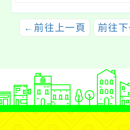
←
前往上一頁
前往下