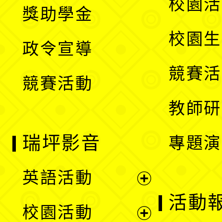
展
校園活
獎助學金
選
開
校園生
政令宣導
單
選
競賽活
競賽活動
單
教師研
瑞坪影音
專題演
英語活動
展
活動
校園活動