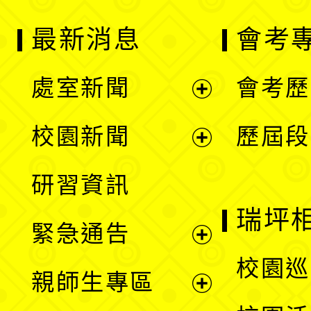
最新消息
會考
處室新聞
會考歷
展
校園新聞
歷屆段
開
展
研習資訊
選
開
瑞坪
緊急通告
單
選
展
校園巡
親師生專區
單
開