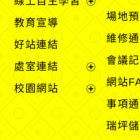
線上自主學習
展
場地預
教育宣導
開
維修通
好站連結
選
會議記
處室連結
單
展
網站F
校園網站
開
展
事項通
選
開
瑞坪儲
單
選