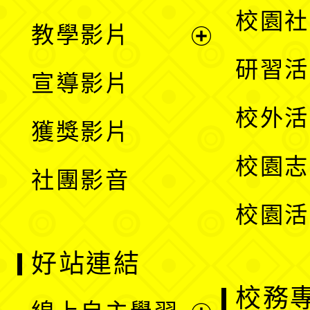
開
展
校園社
教學影片
選
開
展
研習活
宣導影片
單
選
開
校外活
獲獎影片
單
選
校園志
社團影音
單
校園活
好站連結
校務