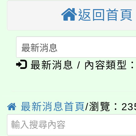
大溪自造教育及科技中心
份教師增能研習
半價優惠，詳情可洽有
返回首頁
淨零綠生活教案入校路
份教師研習
者。
115年食農教育專業人
會
「本色祭」8/29、30
程
最新消息 / 內容類型
8/21下午1時於龍潭區
場熱烈登場!
YOUNG桃局內行報名
徵才活動。
8月14至27日，桃園
局官網。
最新消息首頁
/瀏覽：23
115年桃園市運動會8/1
開!
桃園市低收入戶享有免
田徑場及游泳池舉行。