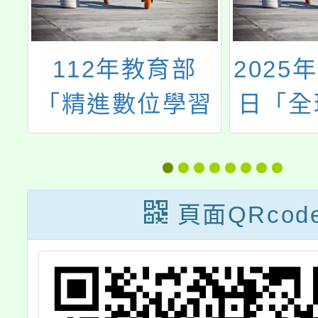
2025年世界人權
「財團
習
日「全球移動與
向上
人權」主題之微
會」(
型課程教材包
會)辦
到行動
頁面QRcod
怪咖教