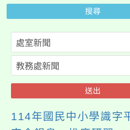
大園自造教育及科技中心
視費優惠，中低收入戶
搜尋
大溪自造教育及科技中心
份教師增能研習
半價優惠，詳情可洽有
淨零綠生活教案入校路
份教師研習
者。
115年食農教育專業人
會
程
送出
114年國民中小學識字