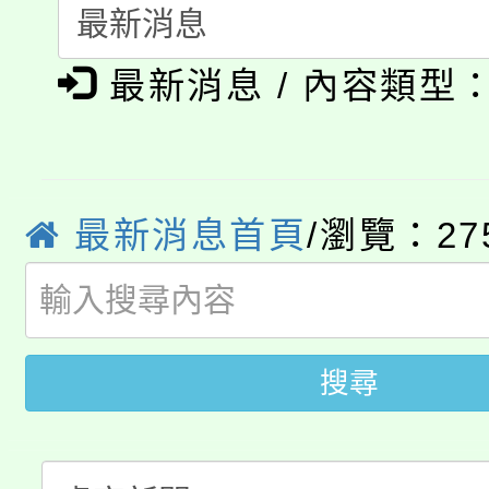
115年食農教育專業人
會
「本色祭」8/29、30
程
最新消息 / 內容類型
8/21下午1時於龍潭區
場熱烈登場!
YOUNG桃局內行報名
徵才活動。
8月14至27日，桃園
局官網。
最新消息首頁
/瀏覽：27
115年桃園市運動會8/1
開!
桃園市低收入戶享有免
田徑場及游泳池舉行。
大園自造教育及科技中心
搜尋
視費優惠，中低收入戶
大溪自造教育及科技中心
份教師增能研習
半價優惠，詳情可洽有