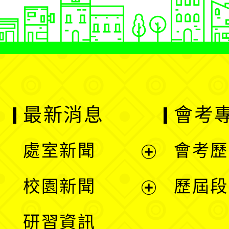
最新消息
會考
處室新聞
會考歷
展
校園新聞
歷屆段
開
展
研習資訊