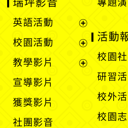
瑞坪影音
專題演
英語活動
展
活動
校園活動
開
展
校園社
教學影片
選
開
展
研習活
宣導影片
單
選
開
校外活
獲獎影片
單
選
校園志
社團影音
單