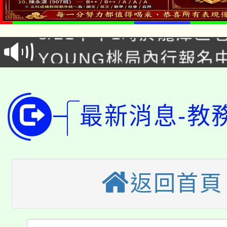
「本色祭」8/29、30
8/21下午1時於龍潭區
場熱烈登場!
YOUNG桃局內行報名
徵才活動。
8月14至27日，桃園
局官網。
115年桃園市運動會8/1
開!
最新消息-教
桃園市低收入戶享有免
田徑場及游泳池舉行。
大園自造教育及科技中心
視費優惠，中低收入戶
大溪自造教育及科技中心
份教師增能研習
返回首頁
半價優惠，詳情可洽有
淨零綠生活教案入校路
份教師研習
者。