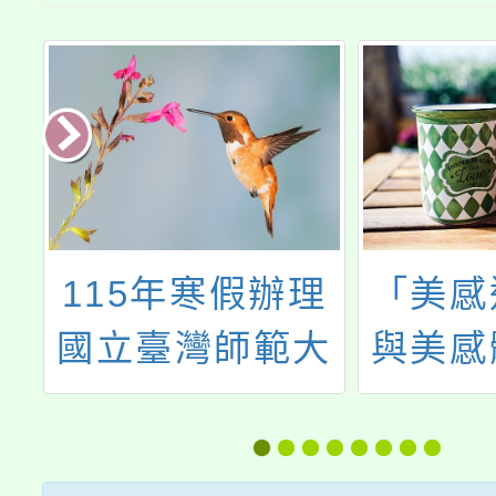
大
115年寒假辦理
「美感
創
國立臺灣師範大
與美感
的
學科技系許庭嘉
推廣計
討
教授團隊
研習