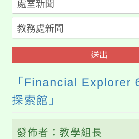
淨零綠生活教案入校路
份教師研習
者。
115年食農教育專業人
會
程
送出
「Financial Explorer
探索館」
發佈者：教學組長