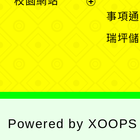
校園網站
開
展
事項通
選
開
瑞坪儲
單
選
單
Powered by
XOOPS