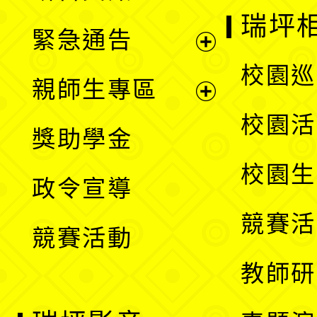
選
開
瑞坪
緊急通告
單
選
展
校園巡
親師生專區
單
開
展
校園活
獎助學金
選
開
校園生
政令宣導
單
選
競賽活
競賽活動
單
教師研