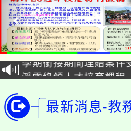
115年食農教育專業人
學期銜接期間理賠案件
程
淨零綠領人才培育課程
學籍身 分審查程序及
公告本校115學年度第1
版
「2026金融保險知識
代理(課)教師甄選結果(
最新消息-教
桃園市115學年度學生
車」活動