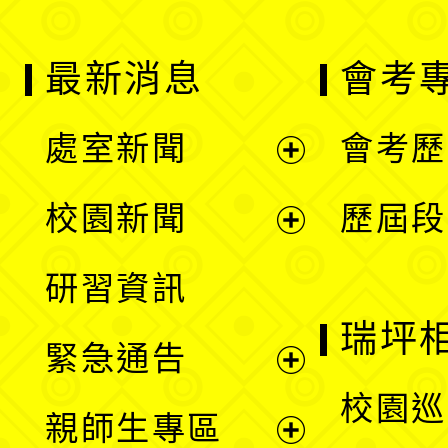
最新消息
會考
處室新聞
會考歷
展
校園新聞
歷屆段
開
展
研習資訊
選
開
瑞坪
緊急通告
單
選
展
校園巡
親師生專區
單