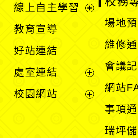
校務
線上自主學習
展
場地預
教育宣導
開
維修通
好站連結
選
會議記
處室連結
單
展
網站F
校園網站
開
展
事項通
選
開
瑞坪儲