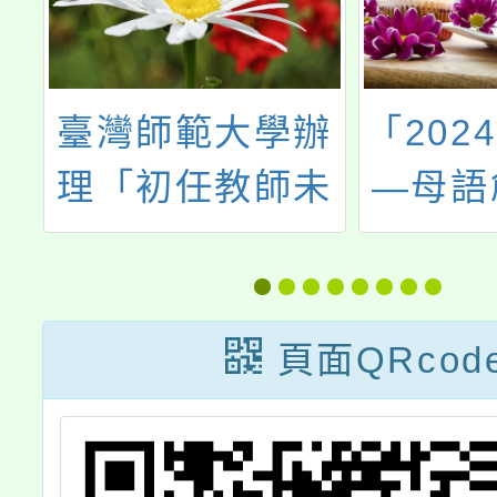
教
臺灣師範大學辦
「202
學
理「初任教師未
—母語
中
來力培訓工作坊
論
年
實施計畫」
英
頁面QRcod
招