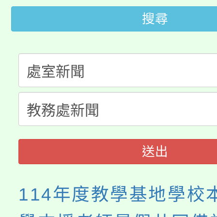
桃園市115學年度學生
車」活動
搜尋
公告本校115學年度第
生本土語及新住民語歌
公告本校115學年度第
代理(課)教師甄選結果(
轉知中國文化大學推廣
代理(課)教師甄選結果(
轉知苗栗縣政府辦理11
《TA101》溝通分析
縣市「校園短影音徵選
程，歡迎學生輔導中心
門員」簡章及活動海報
送出
心理、諮商輔導、社會
踴躍報名參加。
系所師生報名參加。
114年度教學基地學校