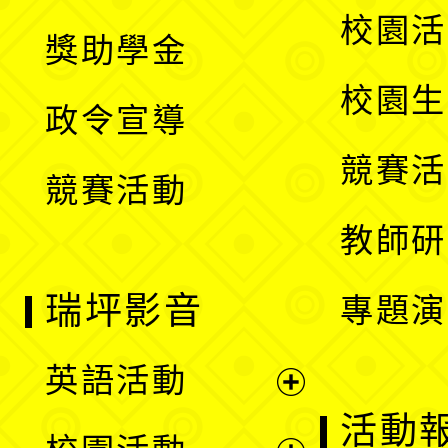
開
展
校園活
獎助學金
選
開
校園生
政令宣導
單
選
競賽活
競賽活動
單
教師研
瑞坪影音
專題演
英語活動
展
活動