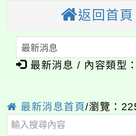
公告本校115學年度第
生本土語及新住民語歌
返回首頁
公告本校115學年度第
代理(課)教師甄選結果(
轉知中國文化大學推廣
代理(課)教師甄選結果(
轉知苗栗縣政府辦理11
《TA101》溝通分析
115年食農教育專業人
縣市「校園短影音徵選
程，歡迎學生輔導中心
最新消息 / 內容類型
學期銜接期間理賠案件
程
門員」簡章及活動海報
心理、諮商輔導、社會
淨零綠領人才培育課程
學籍身 分審查程序及
踴躍報名參加。
系所師生報名參加。
最新消息首頁
/瀏覽：22
公告本校115學年度第1
版
「2026金融保險知識
代理(課)教師甄選結果(