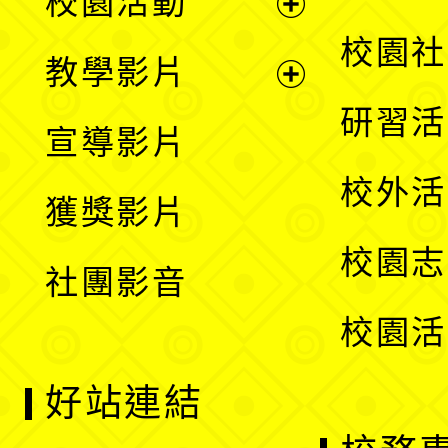
校園活動
開
展
校園社
教學影片
選
開
展
研習活
宣導影片
單
選
開
校外活
獲獎影片
單
選
校園志
社團影音
單
校園活
好站連結