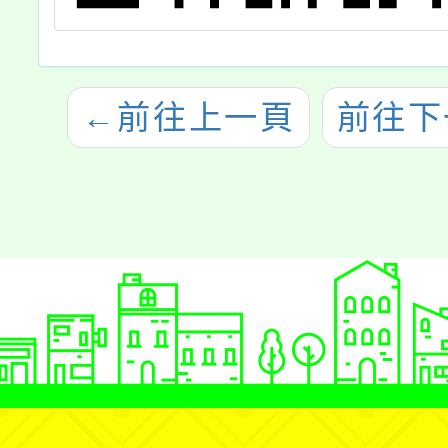
←
前往上一頁
前往下