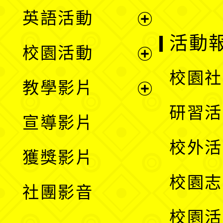
英語活動
展
活動
校園活動
開
展
校園社
教學影片
選
開
展
研習活
宣導影片
單
選
開
校外活
獲獎影片
單
選
校園志
社團影音
單
校園活