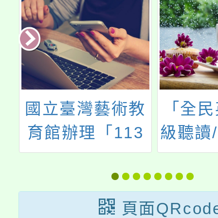
精
國立臺灣藝術教
「全民
教
育館辦理「113
級聽讀
課
至114藝術資源
正
動
服務與推廣計畫
之研習課程」
頁面QRcod