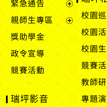
緊急通告
單
選
展
校園巡
親師生專區
單
開
展
校園活
獎助學金
選
開
校園生
政令宣導
單
選
競賽活
競賽活動
單
教師研
瑞坪影音
專題演