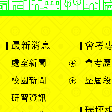
最新消息
會考
處室新聞
會考歷
展
校園新聞
歷屆段
開
展
研習資訊
選
開
瑞坪