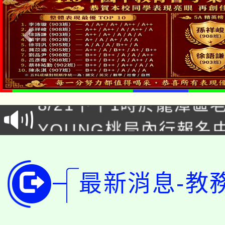
「本色祭」8/29、30
8/21下午1時於龍潭區
場熱烈登場!
YOUNG桃局內行報名
徵才活動。
8月14至27日，桃園
局官網。
115年桃園市運動會8/1
開!
最新消息-教
桃園市低收入戶享有免
田徑場及游泳池舉行。
大園自造教育及科技中心