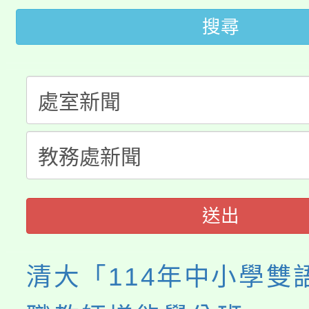
田徑場及游泳池舉行。
搜尋
大園自造教育及科技中心
視費優惠，中低收入戶
大溪自造教育及科技中心
份教師增能研習
半價優惠，詳情可洽有
淨零綠生活教案入校路
份教師研習
者。
115年食農教育專業人
會
程
送出
清大「114年中小學雙