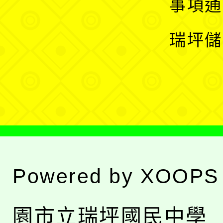
展
事項通
選
開
瑞坪儲
單
選
單
Powered by
XOOPS
園市立瑞坪國民中學