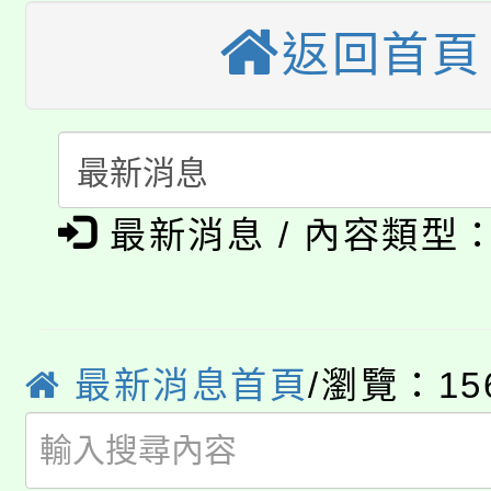
視費優惠，中低收入戶
返回首頁
大溪自造教育及科技中心
份教師增能研習
半價優惠，詳情可洽有
淨零綠生活教案入校路
份教師研習
者。
115年食農教育專業人
會
「本色祭」8/29、30
程
最新消息 / 內容類型
8/21下午1時於龍潭區
場熱烈登場!
YOUNG桃局內行報名
徵才活動。
8月14至27日，桃園
局官網。
最新消息首頁
/瀏覽：15
115年桃園市運動會8/1
開!
桃園市低收入戶享有免