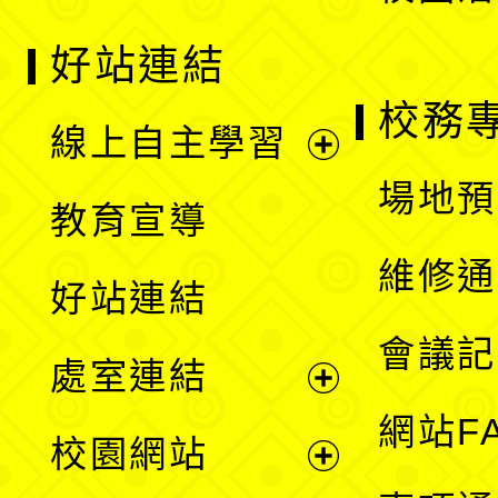
好站連結
校務
線上自主學習
展
場地預
教育宣導
開
維修通
好站連結
選
會議記
處室連結
單
展
網站F
校園網站
開