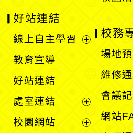
好站連結
校務
線上自主學習
展
場地預
教育宣導
開
維修通
好站連結
選
會議記
處室連結
單
展
網站F
校園網站
開