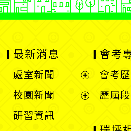
最新消息
會考
處室新聞
會考歷
展
校園新聞
歷屆段
開
展
研習資訊
選
開
瑞坪