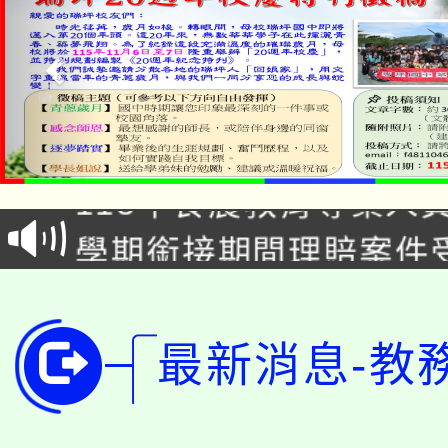
淨零綠生活教案入校路
115年食農教育專業人
會
學期銜接期間理賠案件
程
淨零綠領人才培育課程
學籍身 分審查程序及
公告本校115學年度第1
版
最新消息-教
「2026金融保險知識
代理(課)教師甄選結果(
桃園市115學年度學生
車」活動