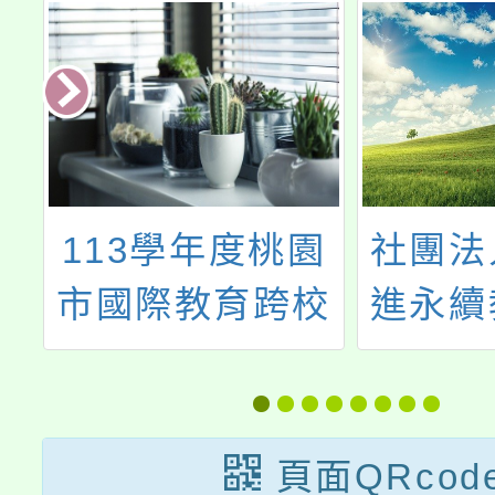
總
113學年度桃園
社團法
市國際教育跨校
進永續
社群第2次研習
辦理【
工作坊
力系列
頁面QRcod