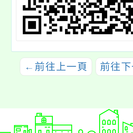
←
前往上一頁
前往下