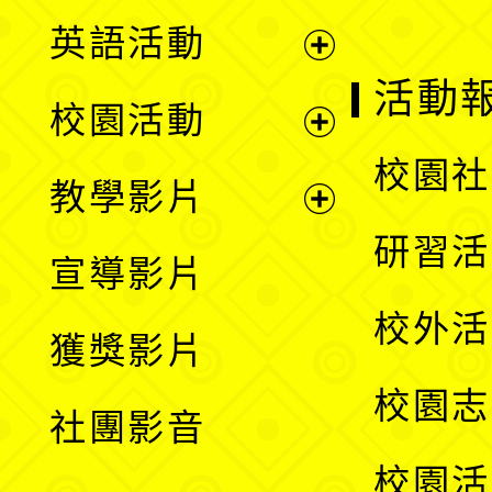
英語活動
展
活動
校園活動
開
展
校園社
教學影片
選
開
展
研習活
宣導影片
單
選
開
校外活
獲獎影片
單
選
校園志
社團影音
單
校園活