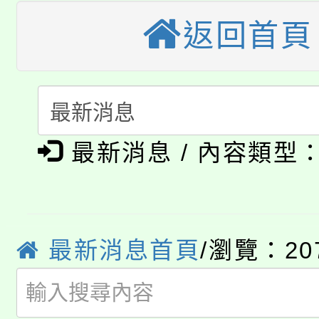
公告本校115學年度第
返回首頁
生本土語及新住民語歌
公告本校115學年度第
代理(課)教師甄選結果(
轉知中國文化大學推廣
代理(課)教師甄選結果(
淨零綠生活教案入校路
《TA101》溝通分析
最新消息 / 內容類型
115年食農教育專業人
會
程，歡迎學生輔導中心
學期銜接期間理賠案件
程
心理、諮商輔導、社會
淨零綠領人才培育課程
學籍身 分審查程序及
最新消息首頁
/瀏覽：20
系所師生報名參加。
公告本校115學年度第1
版
「2026金融保險知識
代理(課)教師甄選結果(