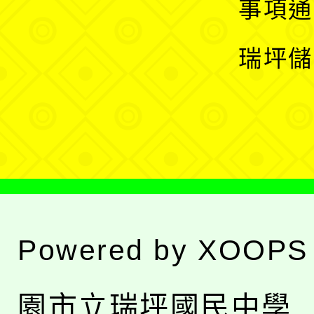
展
事項通
選
開
瑞坪儲
單
選
單
Powered by
XOOPS
園市立瑞坪國民中學