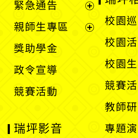
緊急通告
單
選
展
校園巡
親師生專區
單
開
展
校園活
獎助學金
選
開
校園生
政令宣導
單
選
競賽活
競賽活動
單
教師研
瑞坪影音
專題演