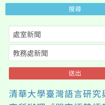
桃園市115學年度學生
搜尋
車」活動
公告本校115學年度第
生本土語及新住民語歌
公告本校115學年度第
代理(課)教師甄選結果(
轉知中國文化大學推廣
代理(課)教師甄選結果(
《TA101》溝通分析
程，歡迎學生輔導中心
送出
心理、諮商輔導、社會
清華大學臺灣語言研究
系所師生報名參加。