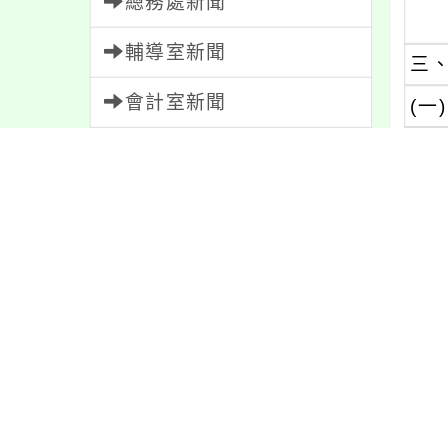
總務處新聞
輔導室新聞
三
會計室新聞
(一)
１
人事室新聞
２
家長會新聞
３
內容標籤
(二)
特色
6
資訊
337
１
公告
1610
報名
1151
２
活動
1171
防疫
36
３