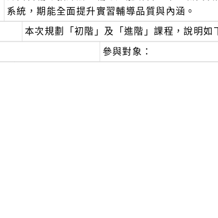
系統，期能全面提升實習輔導品質與內涵。
、
本次規劃「初階」及「進階」課程，說明如
參與對象：
、
114學年度擔任教育實習機構之業務行政主管
、
114學年度幼兒園、國民小學、中等學校、特殊
實習輔導教師」(含教學、導師(級務)、行政實習
、
請貴校務必薦請首次擔任實習輔導教師者(含行
「初階」課程（線上）：
、
日期：114年8月15日(星期五)。
、
時間：上午8時50分至11時50分。
、
課程代碼：5073675。