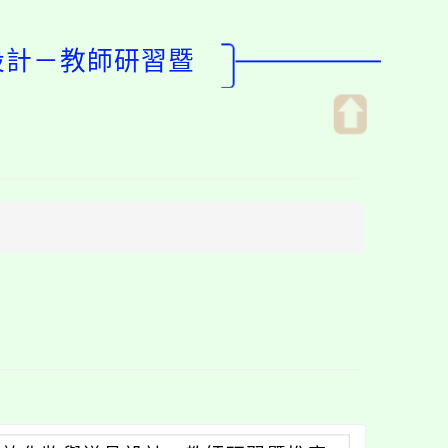
設計－教師研習暨
開
啟
上
方
區
塊