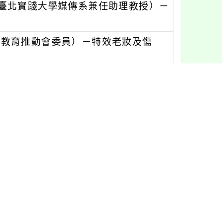
臺北實踐大學媒傳系兼任助理教授）－
術教育推動會委員）－特效老妝及傷
化妝師）－電影特效奇幻彩繪。
額上限共計35名，依報名先後順序額滿
oogle表單（https://forms.
7月31日（星期四）於國立臺灣藝術教育館官
事先至全國教師在職進修資訊網註冊，