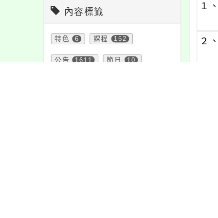
１
內容標籤
特色
6
課程
152
２
公告
1611
節日
10
３
防疫
36
緊急
2
注意
180
(四)
重要
38
教學
38
(五)
資訊
337
活動
1171
(六)
報名
1151
學習
109
宣導
274
頁面QRcode