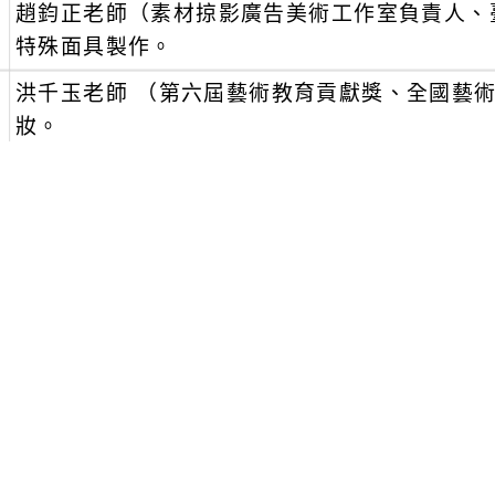
、
趙鈞正老師（素材掠影廣告美術工作室負責人、
特殊面具製作。
、
洪千玉老師 （第六屆藝術教育貢獻獎、全國藝
妝。
、
陳洛梵老師 （電視電影特效化妝師、人體彩繪
授課方式：口頭授課、示範與實作。
參與對象：對藝術領域有興趣之教師。
報名資訊：為維持上課品質與教學效能，每日名
為止。即日起至114年7月28日（星期一）下午5時前逕至g
gle/YCsuLkR7Kjaz2fDXA）報名，將於
網公告名單，全程課程核予7小時研習時數，請
以利後續登錄研習時數。