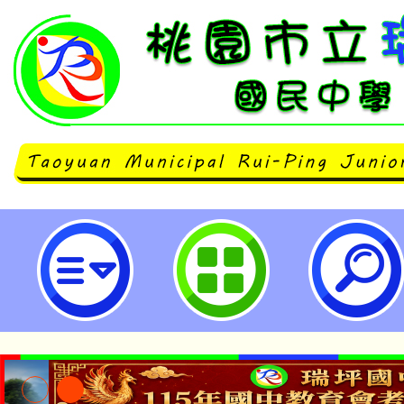
「全民英檢」中級聽讀/一日考現正
公告並轉發家長Line群組。另，
洽辦到校施測服務。-桃園市立瑞坪