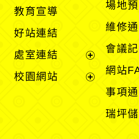
展
場地預
教育宣導
開
維修通
好站連結
選
會議記
處室連結
單
展
網站F
校園網站
開
展
事項通
選
開
瑞坪儲
單
選