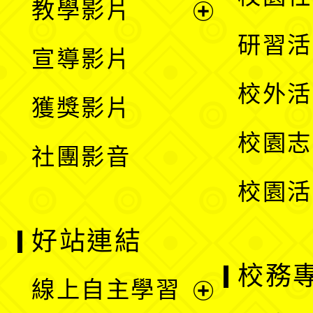
教學影片
選
開
展
研習活
宣導影片
單
選
開
校外活
獲獎影片
單
選
校園志
社團影音
單
校園活
好站連結
校務
線上自主學習