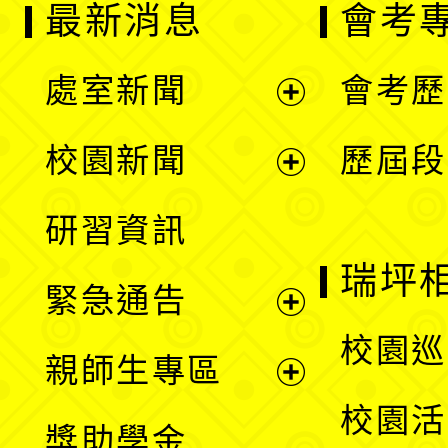
最新消息
會考
處室新聞
會考歷
展
校園新聞
歷屆段
開
展
研習資訊
選
開
瑞坪
緊急通告
單
選
展
校園巡
親師生專區
單
開
展
校園活
獎助學金