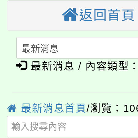
視費優惠，中低收入戶
返回首頁
大溪自造教育及科技中心
份教師增能研習
半價優惠，詳情可洽有
淨零綠生活教案入校路
份教師研習
者。
115年食農教育專業人
會
「本色祭」8/29、30
程
最新消息 / 內容類型
8/21下午1時於龍潭區
場熱烈登場!
YOUNG桃局內行報名
徵才活動。
8月14至27日，桃園
最新消息首頁
/瀏覽：10
局官網。
115年桃園市運動會8/1
開!
桃園市低收入戶享有免