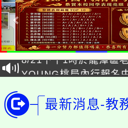
「本色祭」8/29、30
8/21下午1時於龍潭區
場熱烈登場!
YOUNG桃局內行報名
徵才活動。
8月14至27日，桃園
局官網。
115年桃園市運動會8/1
開!
最新消息-教
桃園市低收入戶享有免
田徑場及游泳池舉行。
大園自造教育及科技中心