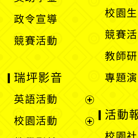
選
開
校園生
政令宣導
單
選
競賽活
競賽活動
單
教師研
瑞坪影音
專題演
英語活動
展
活動
校園活動
開
展
校園社