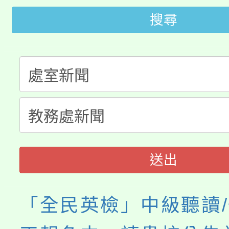
田徑場及游泳池舉行。
搜尋
大園自造教育及科技中心
視費優惠，中低收入戶
大溪自造教育及科技中心
份教師增能研習
半價優惠，詳情可洽有
淨零綠生活教案入校路
份教師研習
者。
115年食農教育專業人
會
程
送出
「全民英檢」中級聽讀