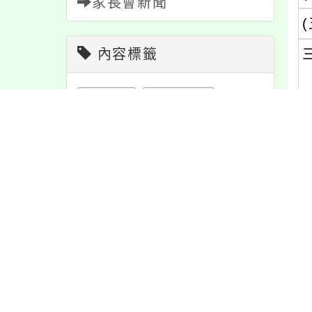
家長會新聞
(
內容標籤
重要
38
公告
1610
防疫
36
緊急
2
節日
10
報名
1151
學習
109
特色
6
宣導
274
內
課程
151
活動
1171
最
教學
38
注意
180
資訊
337