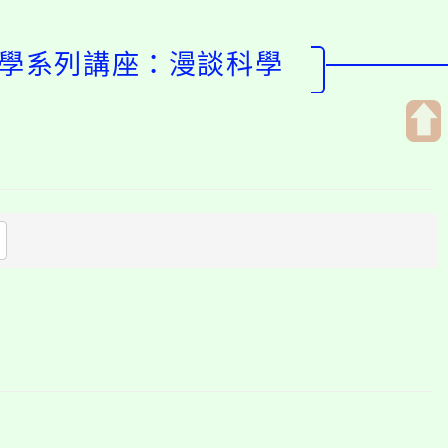
科學系列講座：漫談科學
開
啟
上
方
區
塊