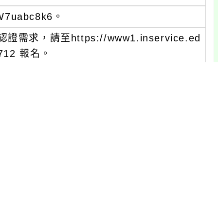
5W7uabc8k6。
至https://www1.inservice.ed
82712 報名。
tnu.edu.tw；02-77496378 謝小姐、les