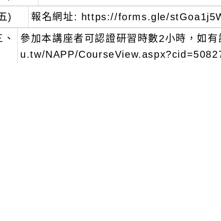
五)
報名網址: https://forms.gle/stGoa1j
三、
參加本講座者可認證研習時數2小時，如有認證需求，請
u.tw/NAPP/CourseView.aspx?cid=50
四、
聯絡資訊：02-77491324張先生friend29@n
miserables@ntnu.edu.tw。
文可瀏覽群組：
註冊會員
訪客
新消息-相關內容
related information