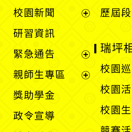
展
校園新聞
歷屆段
開
展
研習資訊
選
開
瑞坪
緊急通告
單
選
展
校園巡
親師生專區
單
開
展
校園活
獎助學金
選
開
校園生
政令宣導
單
選
競賽活