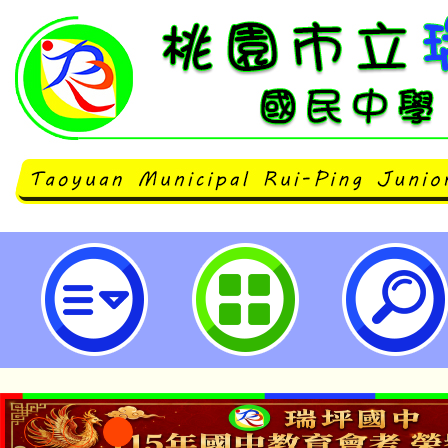
114年10月份開辦之【欲見‧觀自
觀音巡禮朝聖研習營-桃園市立瑞坪