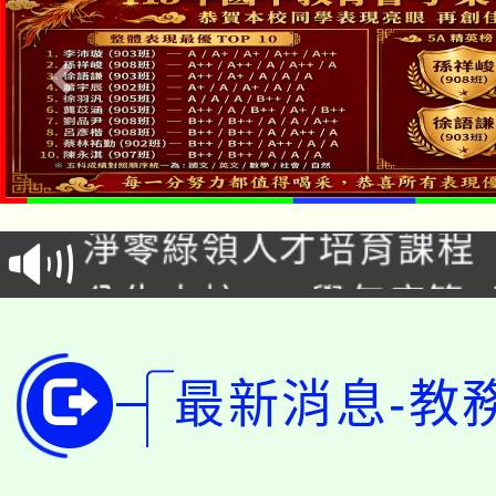
115年食農教育專業人
學期銜接期間理賠案件
程
淨零綠領人才培育課程
學籍身 分審查程序及
公告本校115學年度第1
版
「2026金融保險知識
代理(課)教師甄選結果(
最新消息-教
桃園市115學年度學生
車」活動
公告本校115學年度第
生本土語及新住民語歌