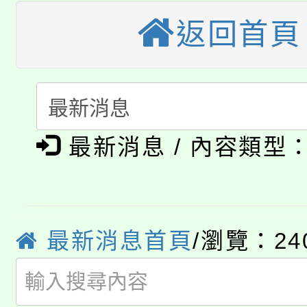
公告本校115學年度第
代理(課)教師甄選結果(
返回首頁
轉知中國文化大學推廣
代理(課)教師甄選結果(
轉知苗栗縣政府辦理11
《TA101》溝通分析
115年食農教育專業人
縣市「校園短影音徵選
程，歡迎學生輔導中心
學期銜接期間理賠案件
最新消息 / 內容類型
程
門員」簡章及活動海報
心理、諮商輔導、社會
淨零綠領人才培育課程
學籍身 分審查程序及
踴躍報名參加。
系所師生報名參加。
公告本校115學年度第1
版
最新消息首頁
/瀏覽：24
「2026金融保險知識
代理(課)教師甄選結果(
桃園市115學年度學生
車」活動