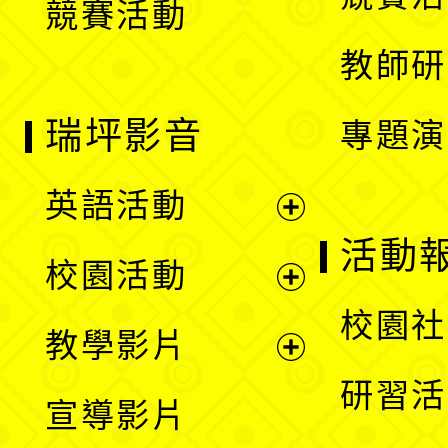
競賽活動
單
教師研
瑞坪影音
專題演
英語活動
展
活動
校園活動
開
展
校園社
教學影片
選
開
展
研習活
宣導影片
單
選
開