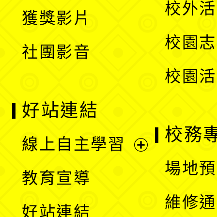
校外活
獲獎影片
單
選
校園志
社團影音
單
校園活
好站連結
校務
線上自主學習
展
場地預
教育宣導
開
維修通
好站連結