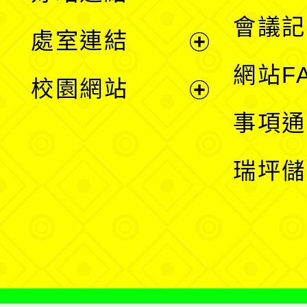
選
會議記
處室連結
單
展
網站F
校園網站
開
展
事項通
選
開
瑞坪儲
單
選
單