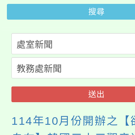
公告本校115學年度第
生本土語及新住民語歌
搜尋
公告本校115學年度第
代理(課)教師甄選結果(
轉知中國文化大學推廣
代理(課)教師甄選結果(
轉知苗栗縣政府辦理11
《TA101》溝通分析
縣市「校園短影音徵選
程，歡迎學生輔導中心
門員」簡章及活動海報
心理、諮商輔導、社會
送出
踴躍報名參加。
系所師生報名參加。
114年10月份開辦之