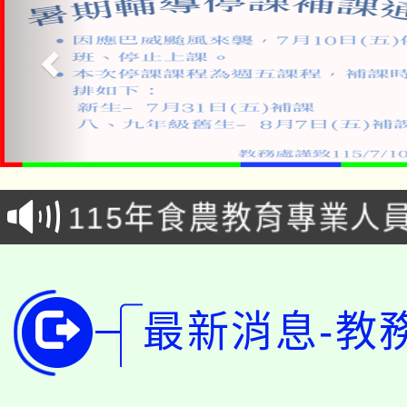
淨零綠生活教案入校路
115年食農教育專業人
會
學期銜接期間理賠案件
程
淨零綠領人才培育課程
學籍身 分審查程序及
最新消息-教
公告本校115學年度第1
版
「2026金融保險知識
代理(課)教師甄選結果(