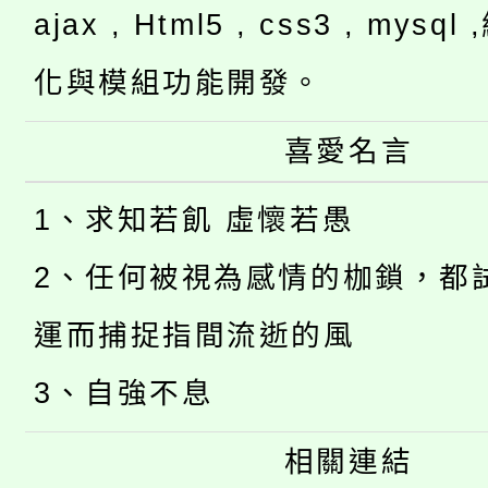
ajax , Html5 , css3 , mysq
化與模組功能開發。
喜愛名言
1、求知若飢 虛懷若愚
2、任何被視為感情的枷鎖，都
運而捕捉指間流逝的風
3、自強不息
相關連結