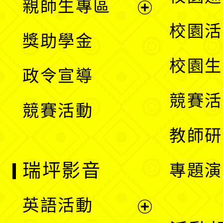
親師生專區
單
開
展
校園活
獎助學金
選
開
校園生
政令宣導
單
選
競賽活
競賽活動
單
教師研
瑞坪影音
專題演
英語活動