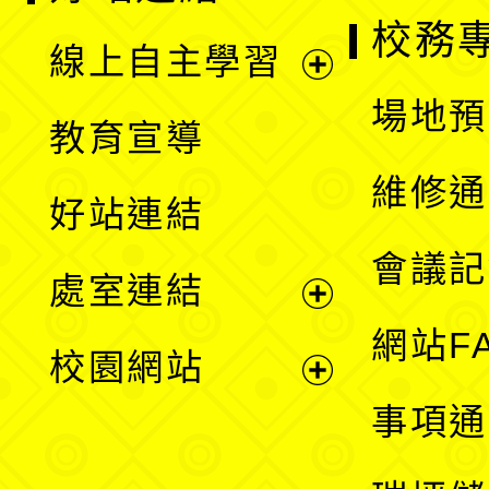
校務
線上自主學習
展
場地預
教育宣導
開
維修通
好站連結
選
會議記
處室連結
單
展
網站F
校園網站
開
展
事項通
選
開