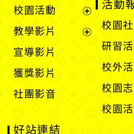
展
活動
校園活動
開
展
校園社
教學影片
選
開
展
研習活
宣導影片
單
選
開
校外活
獲獎影片
單
選
校園志
社團影音
單
校園活
好站連結