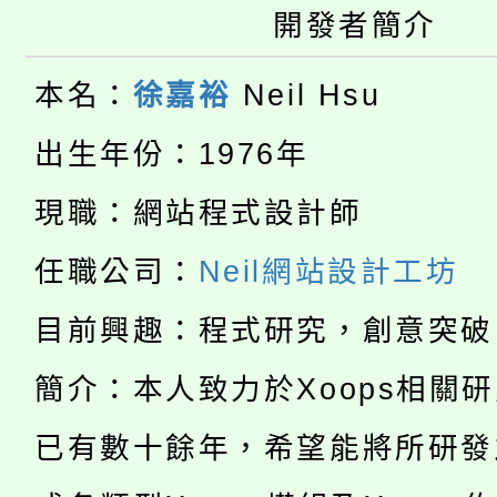
開發者簡介
桃園市115學年度學生
車」活動
公告本校115學年度第
生本土語及新住民語歌
本名：
徐嘉裕
Neil Hsu
公告本校115學年度第
代理(課)教師甄選結果(
出生年份：1976年
轉知中國文化大學推廣
代理(課)教師甄選結果(
現職：網站程式設計師
淨零綠生活教案入校路
《TA101》溝通分析
任職公司：
Neil網站設計工坊
115年食農教育專業人
會
程，歡迎學生輔導中心
目前興趣：程式研究，創意突破
學期銜接期間理賠案件
程
心理、諮商輔導、社會
簡介：本人致力於Xoops相關
淨零綠領人才培育課程
學籍身 分審查程序及
系所師生報名參加。
已有數十餘年，希望能將所研發
公告本校115學年度第1
版