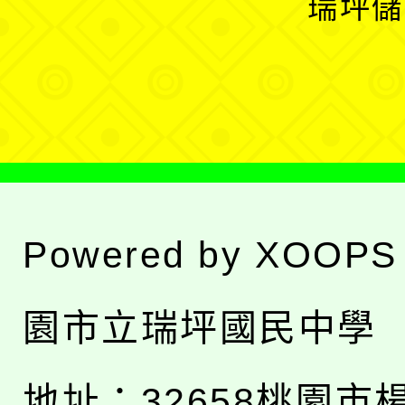
瑞坪儲
單
選
單
Powered by
XOOPS
園市立瑞坪國民中學
地址：
32658桃園市