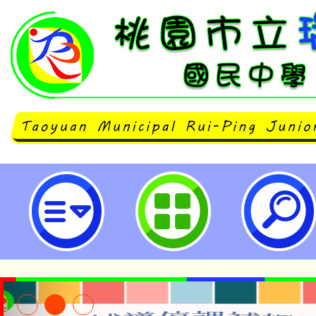
neilrpjhstyc網站設計者：徐嘉裕 N