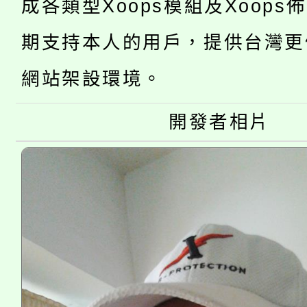
成各類型Xoops模組及Xoops
「2026金融保險知識
代理(課)教師甄選結果(
期支持本人的用戶，提供台灣更
桃園市115學年度學生
車」活動
網站架設環境。
公告本校115學年度第
生本土語及新住民語歌
公告本校115學年度第
開發者相片
代理(課)教師甄選結果(
轉知中國文化大學推廣
代理(課)教師甄選結果(
《TA101》溝通分析
程，歡迎學生輔導中心
心理、諮商輔導、社會