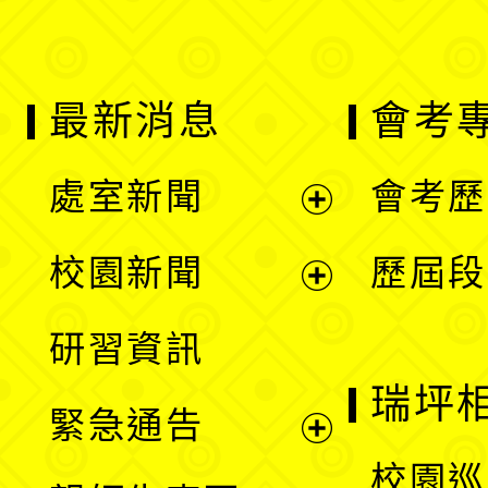
最新消息
會考
處室新聞
會考歷
展
校園新聞
歷屆段
開
展
研習資訊
選
開
瑞坪
緊急通告
單
選
展
校園巡