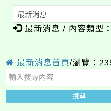
會
「本色祭」8/29、30
程
8/21下午1時於龍潭區
場熱烈登場!
最新消息 / 內容類型
YOUNG桃局內行報名
徵才活動。
8月14至27日，桃園
局官網。
115年桃園市運動會8/1
開!
最新消息首頁
/瀏覽：23
桃園市低收入戶享有免
田徑場及游泳池舉行。
大園自造教育及科技中心
視費優惠，中低收入戶
搜尋
大溪自造教育及科技中心
份教師增能研習
半價優惠，詳情可洽有
淨零綠生活教案入校路