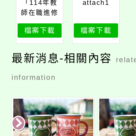
「114年教
attach1
師在職進修
專長議題增
檔案下載
檔案下載
能學分班」
暑期開課相
關資訊
最新消息-相關內容
relat
information