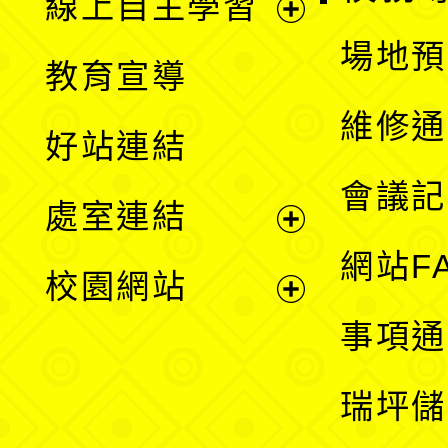
線上自主學習
展
場地預
教育宣導
開
維修通
好站連結
選
會議記
處室連結
單
展
網站F
校園網站
開
展
事項通
選
開
瑞坪儲
單
選