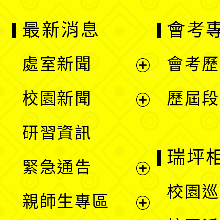
最新消息
會考
處室新聞
會考歷
展
校園新聞
歷屆段
開
展
研習資訊
選
開
瑞坪
緊急通告
單
選
展
校園巡
親師生專區
單
開