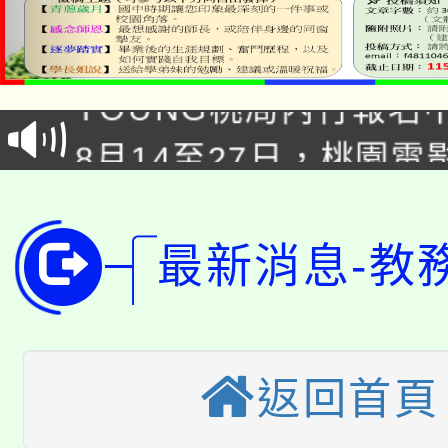
8/21下午1時於龍潭區
場熱烈登場!
YOUNG桃局內行報名
徵才活動。
8月14至27日，桃園
局官網。
115年桃園市運動會8/1
開!
桃園市低收入戶享有免
田徑場及游泳池舉行。
最新消息-教
大園自造教育及科技中心
視費優惠，中低收入戶
大溪自造教育及科技中心
份教師增能研習
半價優惠，詳情可洽有
淨零綠生活教案入校路
返回首頁
份教師研習
者。
115年食農教育專業人