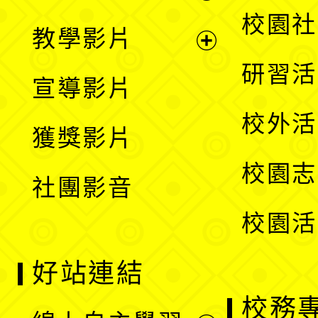
開
展
校園社
教學影片
選
開
展
研習活
宣導影片
單
選
開
校外活
獲獎影片
單
選
校園志
社團影音
單
校園活
好站連結
校務