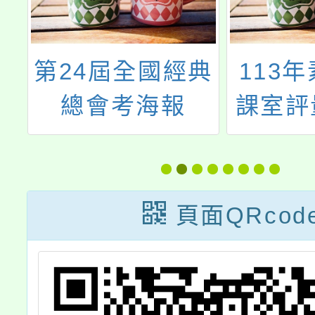
第24屆全國經典
113
暑
總會考海報
課室評
時
置暨
生
「基
置
程」國
頁面QRcod