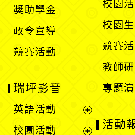
展
校園活
獎助學金
選
開
校園生
政令宣導
單
選
競賽活
競賽活動
單
教師研
瑞坪影音
專題演
英語活動
展
活動
校園活動