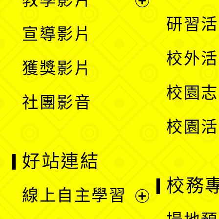
選
開
展
研習活
宣導影片
單
選
開
校外活
獲獎影片
單
選
校園志
社團影音
單
校園活
好站連結
校務
線上自主學習
展