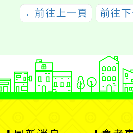
←
前往上一頁
前往下