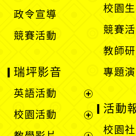
開
校園生
政令宣導
單
選
競賽活
競賽活動
單
教師研
瑞坪影音
專題演
英語活動
展
活動
校園活動
開
展
校園社
教學影片