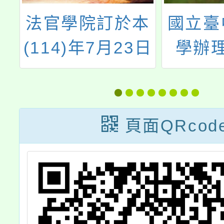
本
國立臺中教育大
桃園市
日
學辦理「113-
度國民
)
115年臺灣台語
住民語
中
卡通、動畫字幕
援老師
育
製作及配音工作
頁面QRcod
線
計畫」115年成
果播映會