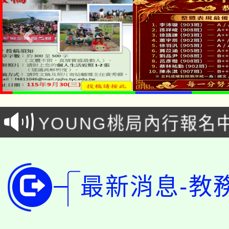
「本色祭」8/29、30
8/21下午1時於龍潭區
場熱烈登場!
YOUNG桃局內行報名
徵才活動。
8月14至27日，桃園
局官網。
115年桃園市運動會8/1
開!
最新消息-教
桃園市低收入戶享有免
田徑場及游泳池舉行。
大園自造教育及科技中心
視費優惠，中低收入戶