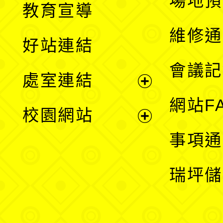
場地預
教育宣導
開
維修通
好站連結
選
會議記
處室連結
單
展
網站F
校園網站
開
展
事項通
選
開
瑞坪儲
單
選