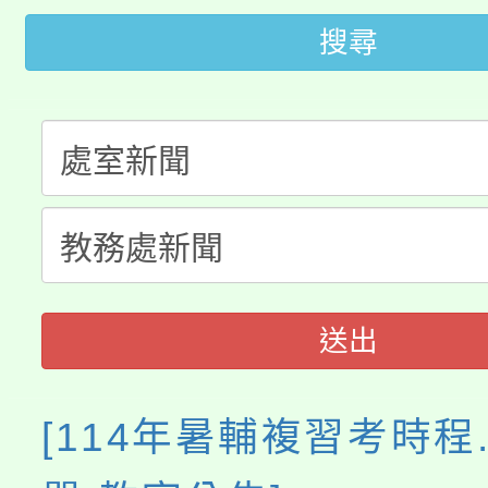
大園自造教育及科技中心
視費優惠，中低收入戶
搜尋
大溪自造教育及科技中心
份教師增能研習
半價優惠，詳情可洽有
淨零綠生活教案入校路
份教師研習
者。
115年食農教育專業人
會
程
送出
[114年暑輔複習考時程