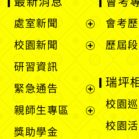
最新消息
會考
處室新聞
會考歷
展
校園新聞
歷屆段
開
展
研習資訊
選
開
瑞坪
緊急通告
單
選
展
校園巡
親師生專區
單
開
展
校園活
獎助學金
選