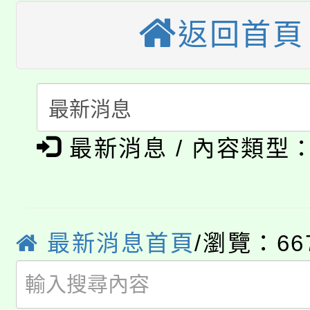
大溪自造教育及科技中心
份教師增能研習
半價優惠，詳情可洽有
返回首頁
淨零綠生活教案入校路
份教師研習
者。
115年食農教育專業人
會
「本色祭」8/29、30
程
最新消息 / 內容類型
8/21下午1時於龍潭區
場熱烈登場!
YOUNG桃局內行報名
徵才活動。
8月14至27日，桃園
局官網。
最新消息首頁
/瀏覽：66
115年桃園市運動會8/1
開!
桃園市低收入戶享有免
田徑場及游泳池舉行。