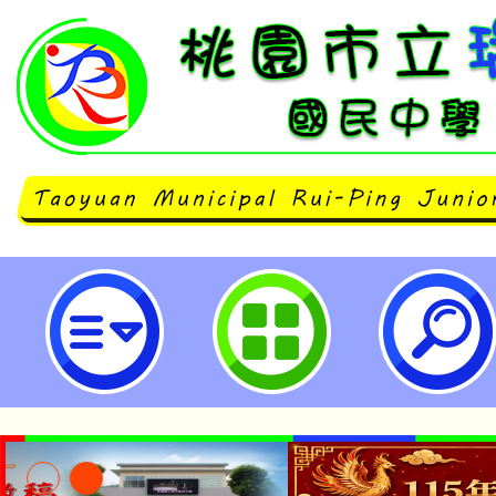
[114年暑輔複習考時程.學員名單.
市立瑞坪國民中學