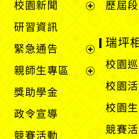
校園新聞
歷屆段
開
展
研習資訊
選
開
瑞坪
緊急通告
單
選
展
校園巡
親師生專區
單
開
展
校園活
獎助學金
選
開
校園生
政令宣導
單
選
競賽活
競賽活動
單