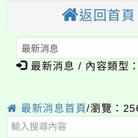
車」活動
公告本校115學年度第
返回首頁
生本土語及新住民語歌
公告本校115學年度第
代理(課)教師甄選結果(
轉知中國文化大學推廣
代理(課)教師甄選結果(
淨零綠生活教案入校路
《TA101》溝通分析
最新消息 / 內容類型
115年食農教育專業人
會
程，歡迎學生輔導中心
學期銜接期間理賠案件
程
心理、諮商輔導、社會
淨零綠領人才培育課程
學籍身 分審查程序及
最新消息首頁
/瀏覽：25
系所師生報名參加。
公告本校115學年度第1
版
「2026金融保險知識