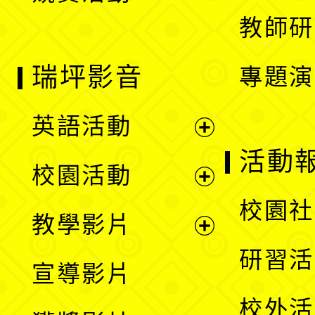
教師研
瑞坪影音
專題演
英語活動
展
活動
校園活動
開
展
校園社
教學影片
選
開
展
研習活
宣導影片
單
選
開
校外活