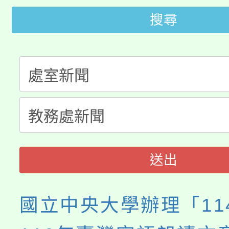
代理(課)教師甄選結果(
搜尋
桃園市115學年度學生
車」活動
公告本校115學年度第
生本土語及新住民語歌
公告本校115學年度第
代理(課)教師甄選結果(
轉知中國文化大學推廣
代理(課)教師甄選結果(
《TA101》溝通分析
程，歡迎學生輔導中心
送出
心理、諮商輔導、社會
國立中央大學辦理「11
系所師生報名參加。