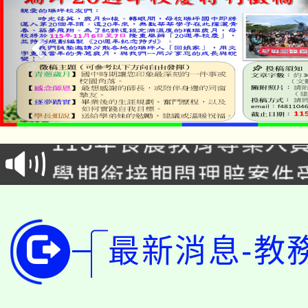
淨零綠生活教案入校路
115年食農教育專業人
會
學期銜接期間理賠案件
程
淨零綠領人才培育課程
學籍身 分審查程序及
公告本校115學年度第1
版
最新消息-教
「2026金融保險知識
代理(課)教師甄選結果(
桃園市115學年度學生