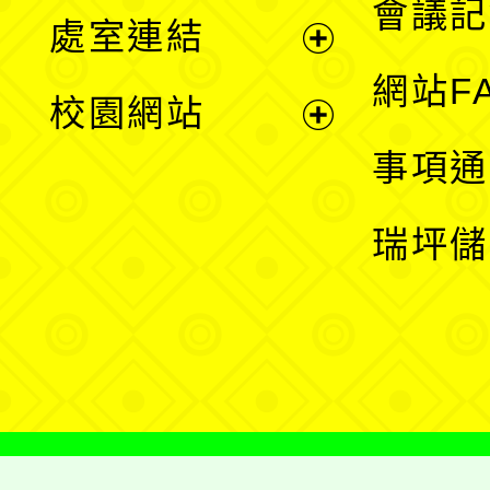
會議記
處室連結
單
展
網站F
校園網站
開
展
事項通
選
開
瑞坪儲
單
選
單