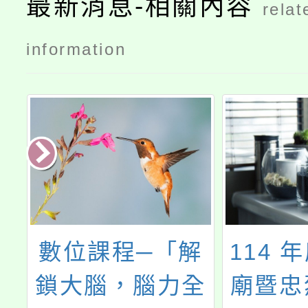
最新消息-相關內容
relat
information
大
數位課程─「解
114 
年
鎖大腦，腦力全
廟暨忠