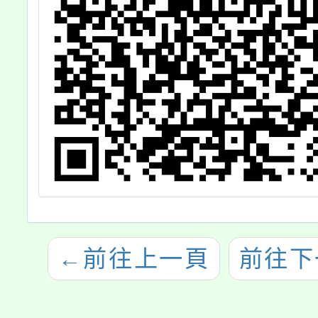
←
前往上一頁
前往下