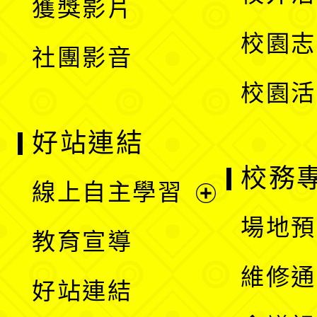
獲獎影片
單
選
校園志
社團影音
單
校園活
好站連結
校務
線上自主學習
展
場地預
教育宣導
開
維修通
好站連結
選