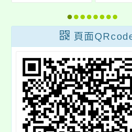
入
開」
文化園
教
育入校
推
教
頁面QRcod
果
研