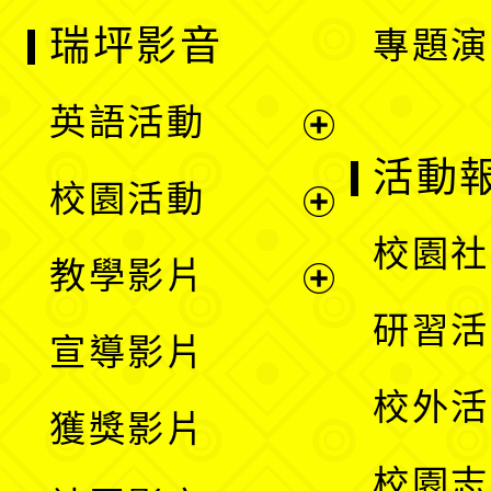
瑞坪影音
專題演
英語活動
展
活動
校園活動
開
展
校園社
教學影片
選
開
展
研習活
宣導影片
單
選
開
校外活
獲獎影片
單
選
校園志