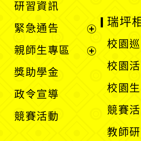
研習資訊
選
開
瑞坪
緊急通告
單
選
展
校園巡
親師生專區
單
開
展
校園活
獎助學金
選
開
校園生
政令宣導
單
選
競賽活
競賽活動
單
教師研