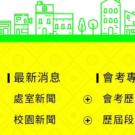
最新消息
會考
處室新聞
會考歷
展
校園新聞
歷屆段
開
展