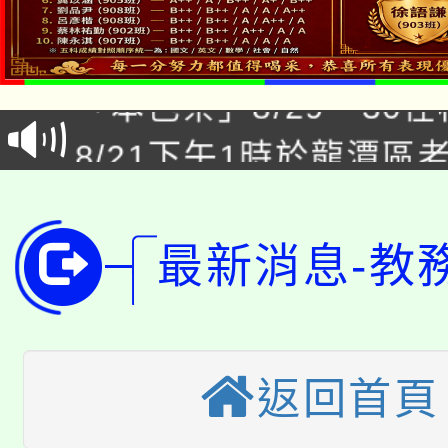
公告本校115學年度第1
「本色祭」8/29、30
代理(課)教師甄選結果
8/21下午1時於龍潭區
場熱烈登場!
告(尚有缺額)
YOUNG桃局內行報名
徵才活動。
8月14至27日，桃園
局官網。
最新消息-教
115年桃園市運動會8/1
開!
桃園市低收入戶享有免
田徑場及游泳池舉行。
大園自造教育及科技中心
返回首頁
視費優惠，中低收入戶
大溪自造教育及科技中心
份教師增能研習