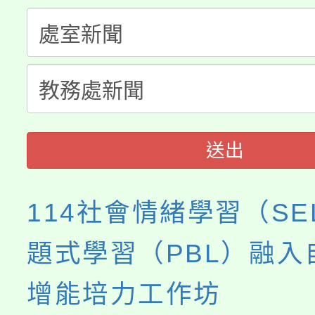
視費優惠，中低收入戶
大溪自造教育及科技中心
份教師增能研習
半價優惠，詳情可洽有
淨零綠生活教案入校路
份教師研習
者。
會
送出
114社會情緒學習（SE
題式學習（PBL）融入
增能培力工作坊