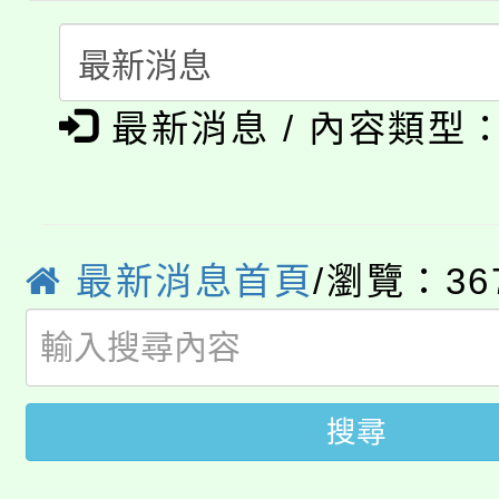
半價優惠，詳情可洽有
淨零綠生活教案入校路
份教師研習
者。
公告本校115學年度第1
會
最新消息 / 內容類型
「本色祭」8/29、30
代理(課)教師甄選結果
8/21下午1時於龍潭區
場熱烈登場!
告(尚有缺額)
YOUNG桃局內行報名
徵才活動。
最新消息首頁
/瀏覽：36
8月14至27日，桃園
局官網。
115年桃園市運動會8/1
開!
搜尋
桃園市低收入戶享有免
田徑場及游泳池舉行。
大園自造教育及科技中心