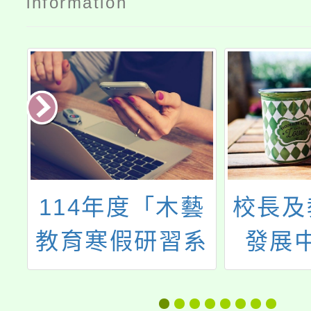
information
研
114年度「木藝
校長及
理
教育寒假研習系
發展
特
列課程－木藝賞
「教學
析與增能研習」
儲訓