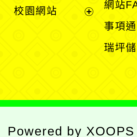
展
網站F
校園網站
開
展
事項通
選
開
瑞坪儲
單
選
單
Powered by
XOOPS