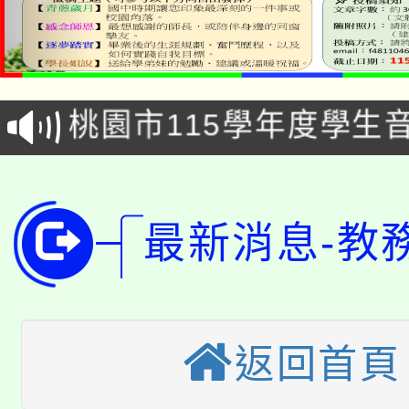
公告本校115學年度第1
「2026金融保險知識
代理(課)教師甄選結果(
桃園市115學年度學生
車」活動
公告本校115學年度第
生本土語及新住民語歌
公告本校115學年度第
代理(課)教師甄選結果(
最新消息-教
轉知中國文化大學推廣
代理(課)教師甄選結果(
轉知苗栗縣政府辦理11
《TA101》溝通分析
桃園市115學年度學生
縣市「校園短影音徵選
程，歡迎學生輔導中心
返回首頁
「桃園市補助參觀特色
要點
門員」簡章及活動海報
心理、諮商輔導、社會