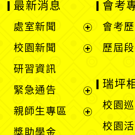
最新消息
會考
處室新聞
會考歷
展
校園新聞
歷屆段
開
展
研習資訊
選
開
瑞坪
緊急通告
單
選
展
校園巡
親師生專區
單
開
展
校園活
獎助學金