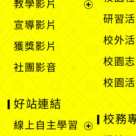
教學影片
選
開
展
研習活
宣導影片
單
選
開
校外活
獲獎影片
單
選
校園志
社團影音
單
校園活
好站連結
校務
線上自主學習