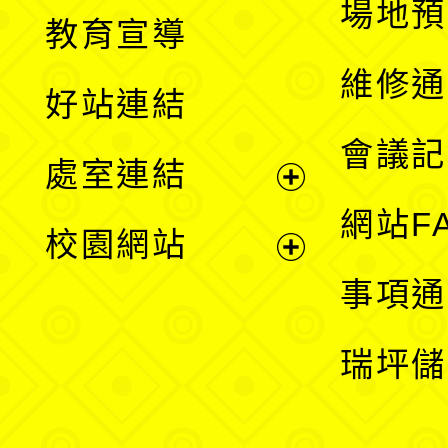
展
場地預
教育宣導
開
維修通
好站連結
選
會議記
處室連結
單
展
網站F
校園網站
開
展
事項通
選
開
瑞坪儲
單
選