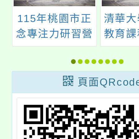
正
清華大學「素養
113
營
教育課程設計及
新住民
情
發展計畫子計畫
【創造
教
二-2024年寒假
章】說
梯
課程設計技術研
實
頁面QRcod
習營」