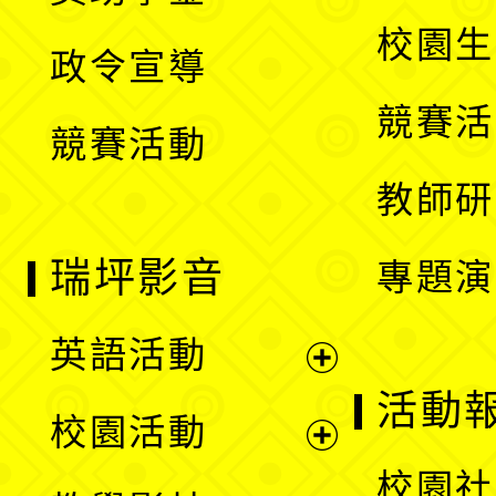
選
開
校園生
政令宣導
單
選
競賽活
競賽活動
單
教師研
瑞坪影音
專題演
英語活動
展
活動
校園活動
開
展
校園社