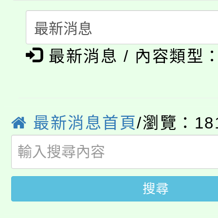
115年度「教育部表揚
展演活動實施計畫」
踴躍報名參加。
系所師生報名參加。
公告本校115學年度第1
義教育推展貢獻獎」
最新消息 / 內容類型
「2026金融保險知識
代理(課)教師甄選結果(
桃園市115學年度學生
車」活動
公告本校115學年度第
生本土語及新住民語歌
最新消息首頁
/瀏覽：18
公告本校115學年度第
代理(課)教師甄選結果(
轉知中國文化大學推廣
代理(課)教師甄選結果(
轉知苗栗縣政府辦理11
《TA101》溝通分析
搜尋
桃園市115學年度學生
縣市「校園短影音徵選
程，歡迎學生輔導中心