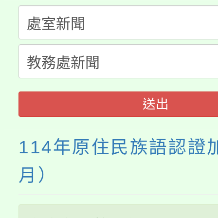
「桃園市補助參觀特色
要點
門員」簡章及活動海報
心理、諮商輔導、社會
115年度「教育部表揚
展演活動實施計畫」
踴躍報名參加。
系所師生報名參加。
義教育推展貢獻獎」
送出
114年原住民族語認證
月）