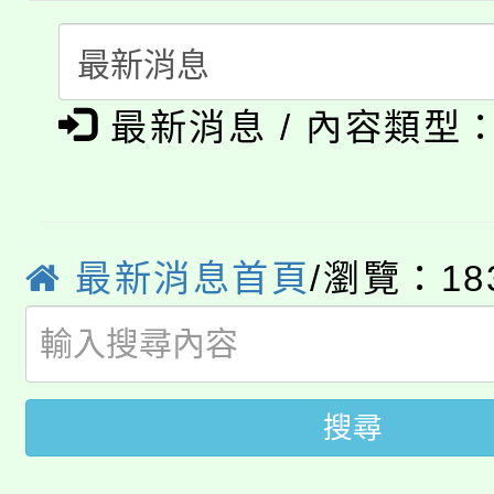
淨零綠生活教案入校路
份教師研習
者。
115年食農教育專業人
會
「本色祭」8/29、30
程
最新消息 / 內容類型
8/21下午1時於龍潭區
場熱烈登場!
YOUNG桃局內行報名
徵才活動。
8月14至27日，桃園
最新消息首頁
/瀏覽：18
局官網。
115年桃園市運動會8/1
開!
桃園市低收入戶享有免
田徑場及游泳池舉行。
搜尋
大園自造教育及科技中心
視費優惠，中低收入戶