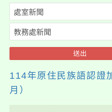
大溪自造教育及科技中心
份教師增能研習
半價優惠，詳情可洽有
淨零綠生活教案入校路
份教師研習
者。
115年食農教育專業人
會
程
送出
114年原住民族語認證
月）