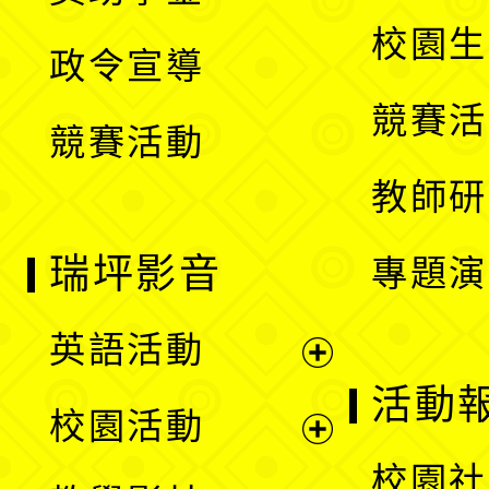
選
開
校園生
政令宣導
單
選
競賽活
競賽活動
單
教師研
瑞坪影音
專題演
英語活動
展
活動
校園活動
開
展
校園社