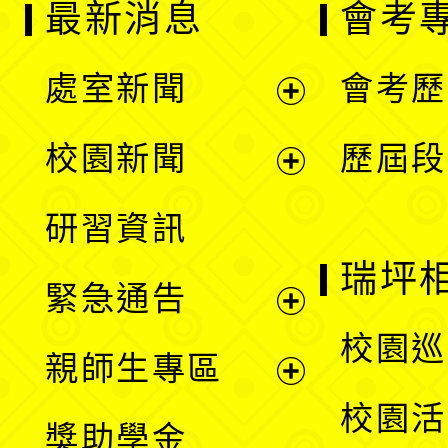
最新消息
會考
處室新聞
會考歷
展
校園新聞
歷屆段
開
展
研習資訊
選
開
瑞坪
緊急通告
單
選
展
校園巡
親師生專區
單
開
展
校園活
獎助學金