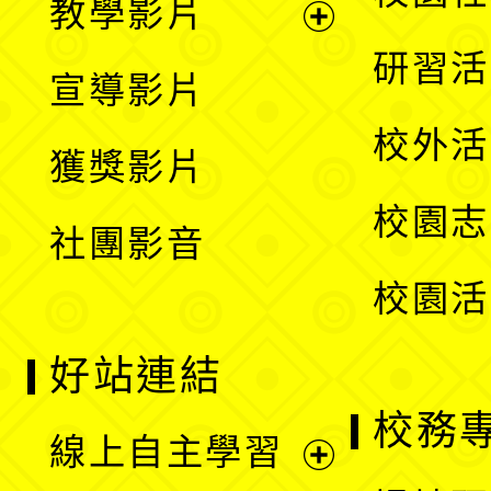
教學影片
選
開
展
研習活
宣導影片
單
選
開
校外活
獲獎影片
單
選
校園志
社團影音
單
校園活
好站連結
校務
線上自主學習