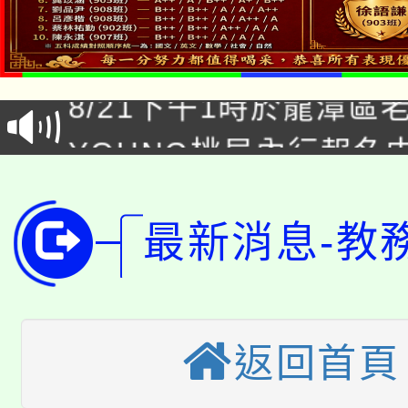
「本色祭」8/29、30
8/21下午1時於龍潭區
場熱烈登場!
YOUNG桃局內行報名
徵才活動。
8月14至27日，桃園
局官網。
115年桃園市運動會8/1
開!
最新消息-教
桃園市低收入戶享有免
田徑場及游泳池舉行。
大園自造教育及科技中心
視費優惠，中低收入戶
返回首頁
大溪自造教育及科技中心
份教師增能研習
半價優惠，詳情可洽有