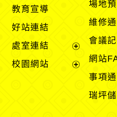
展
場地預
教育宣導
開
維修通
好站連結
選
會議記
處室連結
單
展
網站F
校園網站
開
展
事項通
選
開
瑞坪儲
單
選