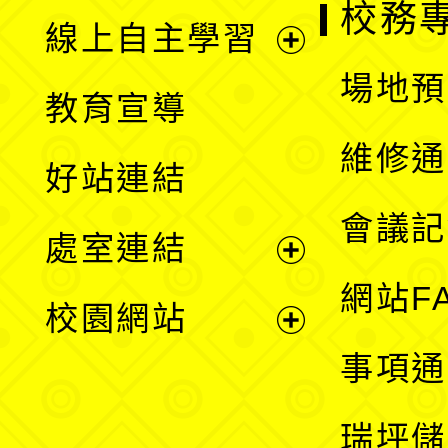
校務
線上自主學習
展
場地預
教育宣導
開
維修通
好站連結
選
會議記
處室連結
單
展
網站F
校園網站
開
展
事項通
選
開
瑞坪儲