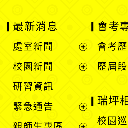
最新消息
會考
處室新聞
會考歷
展
校園新聞
歷屆段
開
展
研習資訊
選
開
瑞坪
緊急通告
單
選
展
校園巡
親師生專區