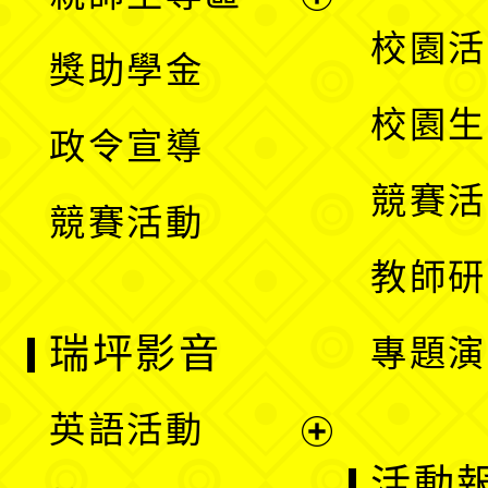
單
開
展
校園活
獎助學金
選
開
校園生
政令宣導
單
選
競賽活
競賽活動
單
教師研
瑞坪影音
專題演
英語活動
展
活動