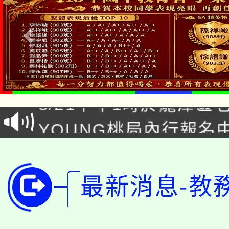
「本色祭」8/29、30
8/21下午1時於龍潭區
場熱烈登場!
YOUNG桃局內行報名
徵才活動。
8月14至27日，桃園
局官網。
115年桃園市運動會8/1
開!
最新消息-教
桃園市低收入戶享有免
田徑場及游泳池舉行。
大園自造教育及科技中心
視費優惠，中低收入戶