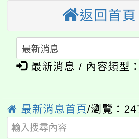
大溪自造教育及科技中心
返回首頁
份教師增能研習
半價優惠，詳情可洽有
淨零綠生活教案入校路
份教師研習
者。
115年食農教育專業人
會
「本色祭」8/29、30
程
最新消息 / 內容類型
8/21下午1時於龍潭區
場熱烈登場!
YOUNG桃局內行報名
徵才活動。
8月14至27日，桃園
局官網。
最新消息首頁
/瀏覽：24
115年桃園市運動會8/1
開!
桃園市低收入戶享有免
田徑場及游泳池舉行。