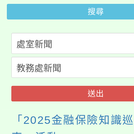
大園自造教育及科技中心
搜尋
視費優惠，中低收入戶
大溪自造教育及科技中心
份教師增能研習
半價優惠，詳情可洽有
淨零綠生活教案入校路
份教師研習
者。
115年食農教育專業人
會
程
送出
「2025金融保險知識