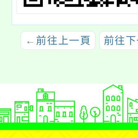
←
前往上一頁
前往下