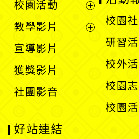
校園活動
開
展
校園社
教學影片
選
開
展
研習活
宣導影片
單
選
開
校外活
獲獎影片
單
選
校園志
社團影音
單
校園活
好站連結