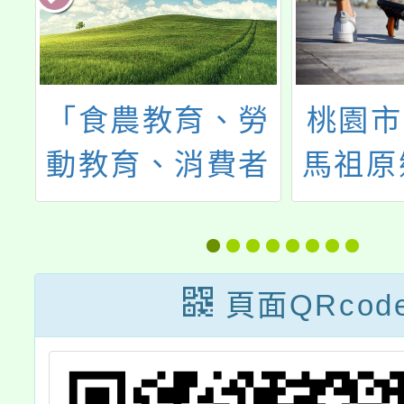
大
「食農教育、勞
桃園市
實
動教育、消費者
馬祖原
說
保護教育、生命
言及文
師
教育」議題融入
生體驗
領域教材教法設
頁面QRcod
計徵選