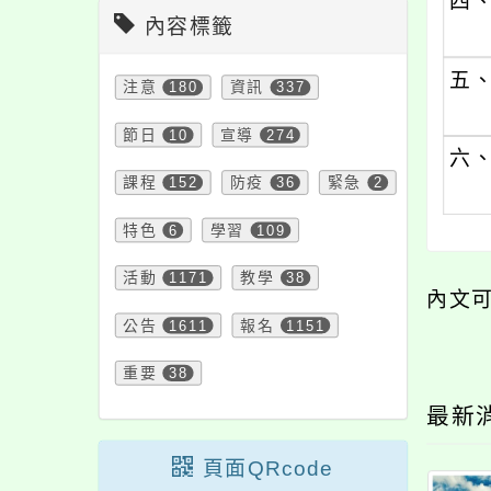
四
內容標籤
五
注意
180
資訊
337
節日
10
宣導
274
六
課程
152
防疫
36
緊急
2
特色
6
學習
109
活動
1171
教學
38
內文
公告
1611
報名
1151
重要
38
最新
頁面QRcode