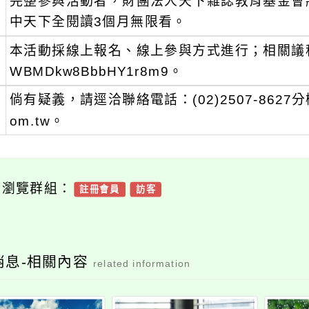
、
完整參與活動者，財團法人天下雜誌教育基金會將
中天下全閱讀3個月無限看。
、
本活動採線上報名、線上參與方式進行；相關議程詳見報名
WBMDkw8BbbHY1r8m9。
、
倘有疑義，請逕洽聯絡電話：(02)2507-8627分機15
om.tw。
可瀏覽群組：
註冊會員
訪客
消息-相關內容
related information