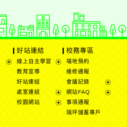
好站連結
校務專區
線上自主學習
場地預約
展
展
教育宣導
維修通報
開
開
好站連結
會議記錄
選
選
展
處室連結
網站FAQ
單
單
開
展
展
校園網站
事項通報
選
開
開
展
瑞坪儲蓄專戶
單
選
選
開
單
單
選