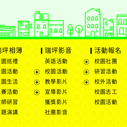
瑞坪相簿
瑞坪影音
活動報名
校園巡禮
英語活動
校園社團
展
校園活動
校園活動
研習活動
開
展
展
校園生活
教學影片
校外活動
選
開
開
展
展
競賽活動
宣導影片
校園志工
單
選
選
開
開
展
教師研習
獲獎影片
校園活動
單
單
選
選
開
專題演講
社團影音
單
單
選
單