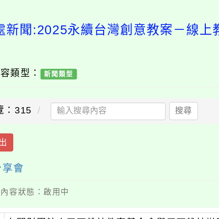
處新聞:2025永續台灣創意教案－線上
內容類型：
新聞類型
覽：315
搜尋
出
分享會
 / 內容狀態：啟用中