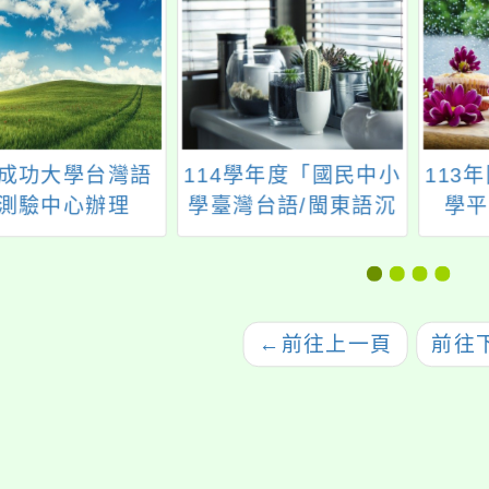
成功大學台灣語
114學年度「國民中小
113
測驗中心辦理
學臺灣台語/閩東語沉
學平
026年春季全民台
浸式教學計畫」成果
起」
證」、「2026中
發表會
生台語認證」報
名資訊
←
前往上一頁
前往