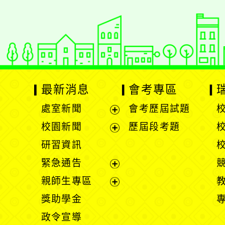
最新消息
會考專區
處室新聞
會考歷屆試題
展
校園新聞
歷屆段考題
開
展
研習資訊
選
開
緊急通告
單
選
展
親師生專區
單
開
展
獎助學金
選
開
政令宣導
單
選