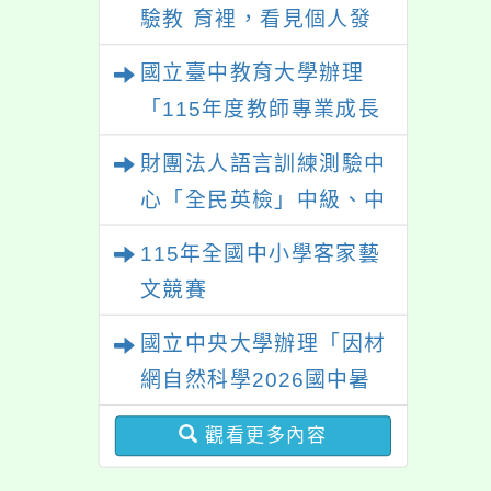
驗教 育裡，看見個人發
展的可能性」
國立臺中教育大學辦理
「115年度教師專業成長
研習—「夢的N次方」實
財團法人語言訓練測驗中
踐家論壇（中區臺中
心「全民英檢」中級、中
場）」
高級測驗
115年全國中小學客家藝
文競賽
國立中央大學辦理「因材
網自然科學2026國中暑
期課程」
觀看更多內容