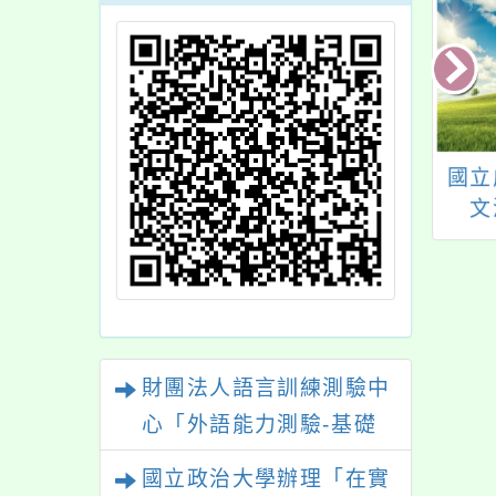
3年「素養導向課室
函轉勞動部勞工保險
國立
量資源建置暨推廣
局賡續辦理「預防職
文
畫」之「素養導向
業病健康檢查及健康
「2
量」實作工作坊
追蹤檢查業務」及相
語認
關申請書
小學
財團法人語言訓練測驗中
心「外語能力測驗-基礎
級（FLPT-Basic）」
國立政治大學辦理「在實