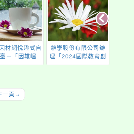
年因材網悅趣式自
雜學股份有限公司辦
「2
臺－「因雄崛
理「2024國際教育創
Educ
種子教師培訓工
新博覽會」活動
學校
作坊
國際
優方
下一頁
→