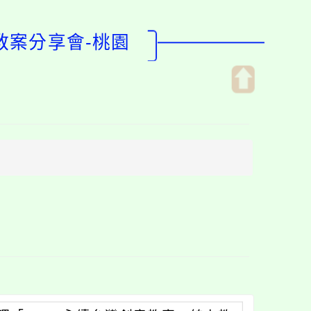
教案分享會-桃園
開
啟
上
方
區
塊