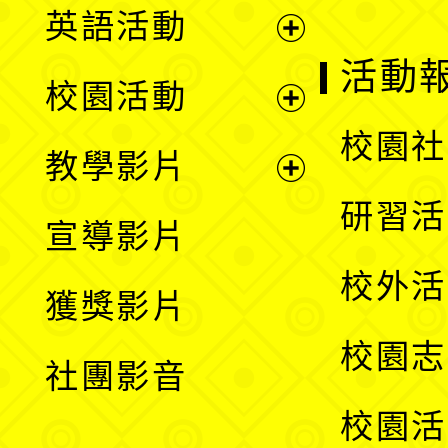
英語活動
展
活動
校園活動
開
展
校園社
教學影片
選
開
展
研習活
宣導影片
單
選
開
校外活
獲獎影片
單
選
校園志
社團影音
單
校園活