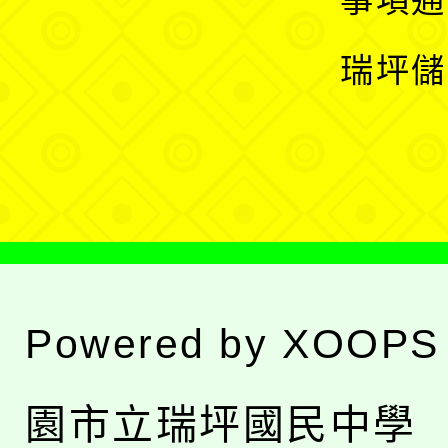
事項通
選
開
瑞坪儲
單
選
單
Powered by
XOOPS
園市立瑞坪國民中學