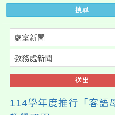
桃園市低收入戶享有免
田徑場及游泳池舉行。
搜尋
大園自造教育及科技中心
視費優惠，中低收入戶
大溪自造教育及科技中心
份教師增能研習
半價優惠，詳情可洽有
淨零綠生活教案入校路
份教師研習
者。
115年食農教育專業人
會
程
送出
114學年度推行「客語