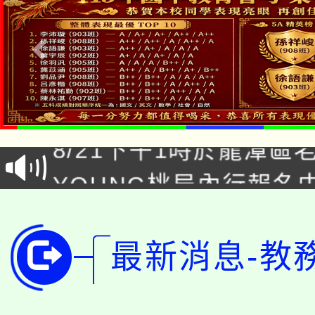
「本色祭」8/29、30
8/21下午1時於龍潭區
場熱烈登場!
YOUNG桃局內行報名
徵才活動。
8月14至27日，桃園
局官網。
115年桃園市運動會8/1
開!
最新消息-教
桃園市低收入戶享有免
田徑場及游泳池舉行。