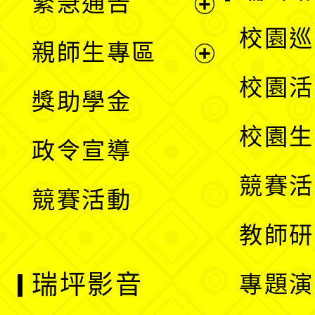
緊急通告
單
選
展
校園巡
親師生專區
單
開
展
校園活
獎助學金
選
開
校園生
政令宣導
單
選
競賽活
競賽活動
單
教師研
瑞坪影音
專題演