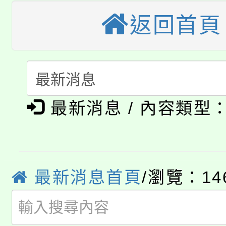
大園自造教育及科技中心
視費優惠，中低收入戶
返回首頁
大溪自造教育及科技中心
份教師增能研習
半價優惠，詳情可洽有
淨零綠生活教案入校路
份教師研習
者。
115年食農教育專業人
會
「本色祭」8/29、30
程
最新消息 / 內容類型
8/21下午1時於龍潭區
場熱烈登場!
YOUNG桃局內行報名
徵才活動。
8月14至27日，桃園
最新消息首頁
/瀏覽：14
局官網。
115年桃園市運動會8/1
開!