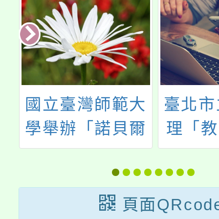
辦
國立臺灣師範大
臺北市
小
學舉辦「諾貝爾
理「教
業
物理學獎得主
年校長
Didier Queloz
與實踐
教授講座」
研
頁面QRcod