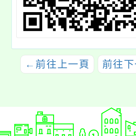
←
前往上一頁
前往下