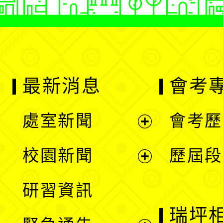
最新消息
會考
處室新聞
會考歷
展
校園新聞
歷屆段
開
展
研習資訊
選
開
瑞坪