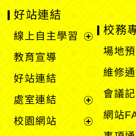
好站連結
校務
線上自主學習
展
場地預
教育宣導
開
維修通
好站連結
選
會議記
處室連結
單
展
網站F
校園網站
開
展