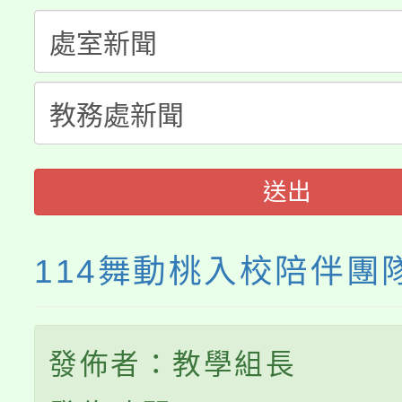
115年度「教育部表揚
展演活動實施計畫」
踴躍報名參加。
系所師生報名參加。
義教育推展貢獻獎」
送出
114舞動桃入校陪伴團
發佈者：教學組長