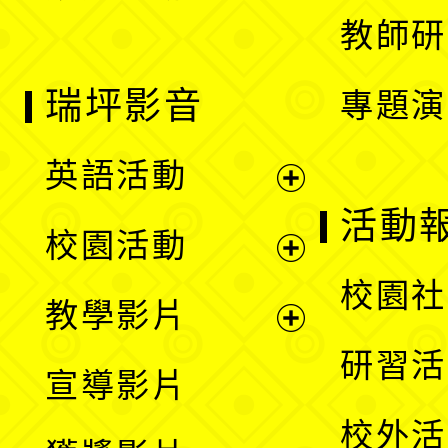
教師研
瑞坪影音
專題演
英語活動
展
活動
校園活動
開
展
校園社
教學影片
選
開
展
研習活
宣導影片
單
選
開
校外活