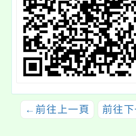
←
前往上一頁
前往下