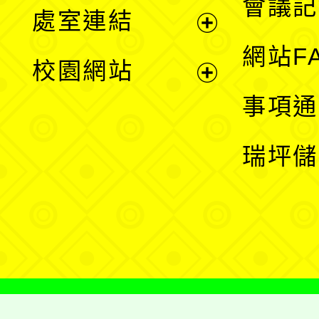
會議記
處室連結
單
展
網站F
校園網站
開
展
事項通
選
開
瑞坪儲
單
選
單