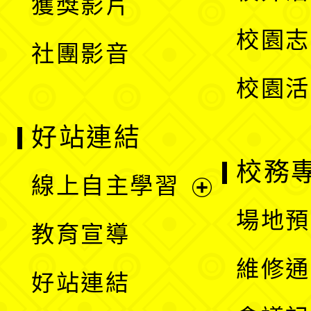
獲獎影片
單
選
校園志
社團影音
單
校園活
好站連結
校務
線上自主學習
展
場地預
教育宣導
開
維修通
好站連結
選