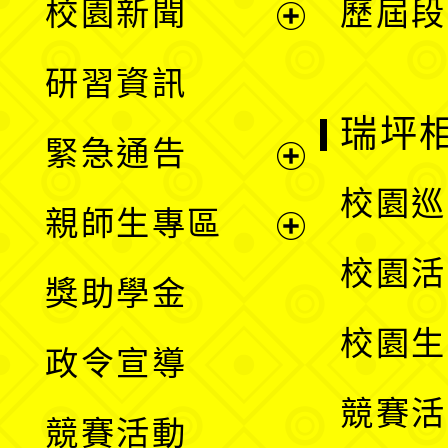
校園新聞
歷屆段
開
展
研習資訊
選
開
瑞坪
緊急通告
單
選
展
校園巡
親師生專區
單
開
展
校園活
獎助學金
選
開
校園生
政令宣導
單
選
競賽活
競賽活動
單