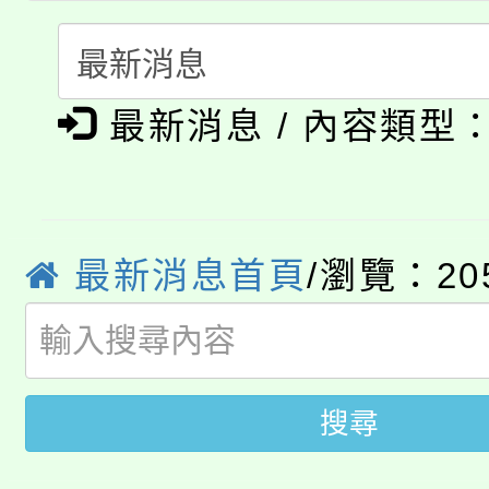
公告本校115學年度第1
義教育推展貢獻獎」
「2026金融保險知識
代理(課)教師甄選結果(
桃園市115學年度學生
車」活動
最新消息 / 內容類型
公告本校115學年度第
生本土語及新住民語歌
公告本校115學年度第
代理(課)教師甄選結果(
轉知中國文化大學推廣
最新消息首頁
/瀏覽：20
代理(課)教師甄選結果(
轉知苗栗縣政府辦理11
《TA101》溝通分析
桃園市115學年度學生
縣市「校園短影音徵選
程，歡迎學生輔導中心
搜尋
「桃園市補助參觀特色
要點
門員」簡章及活動海報
心理、諮商輔導、社會