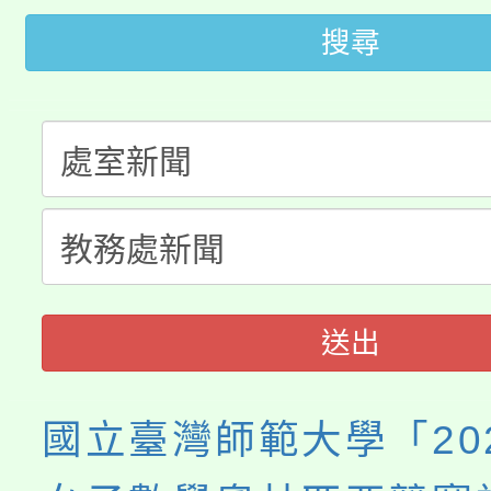
轉知中國文化大學推廣
代理(課)教師甄選結果(
搜尋
轉知苗栗縣政府辦理11
《TA101》溝通分析
桃園市115學年度學生
縣市「校園短影音徵選
程，歡迎學生輔導中心
「桃園市補助參觀特色
要點
門員」簡章及活動海報
心理、諮商輔導、社會
展演活動實施計畫」
踴躍報名參加。
系所師生報名參加。
送出
國立臺灣師範大學「20