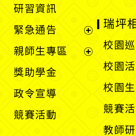
展
研習資訊
選
開
瑞坪
緊急通告
單
選
展
校園巡
親師生專區
單
開
展
校園活
獎助學金
選
開
校園生
政令宣導
單
選
競賽活
競賽活動
單
教師研