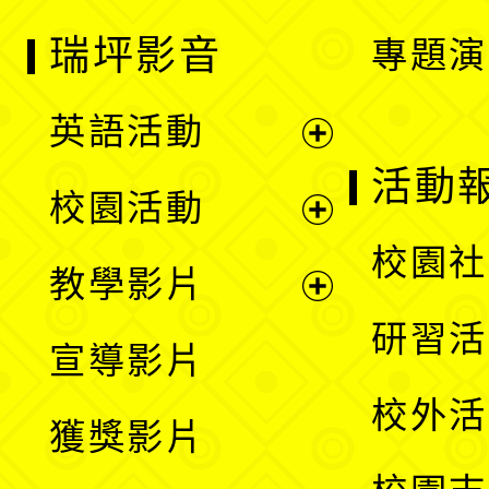
瑞坪影音
專題演
英語活動
展
活動
校園活動
開
展
校園社
教學影片
選
開
展
研習活
宣導影片
單
選
開
校外活
獲獎影片
單
選