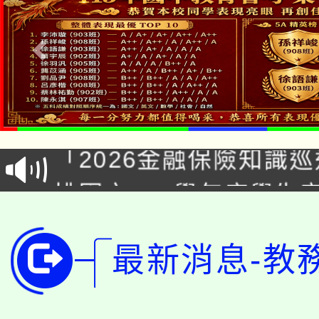
淨零綠領人才培育課程
公告本校115學年度第1
「2026金融保險知識
代理(課)教師甄選結果(
桃園市115學年度學生
車」活動
公告本校115學年度第
生本土語及新住民語歌
最新消息-教
公告本校115學年度第
代理(課)教師甄選結果(
轉知中國文化大學推廣
代理(課)教師甄選結果(