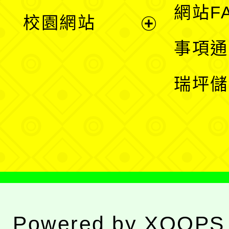
展
網站F
校園網站
開
展
事項通
選
開
瑞坪儲
單
選
單
Powered by
XOOPS