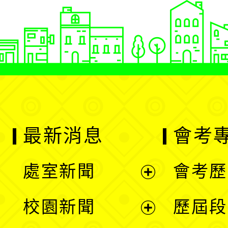
最新消息
會考
處室新聞
會考歷
展
校園新聞
歷屆段
開