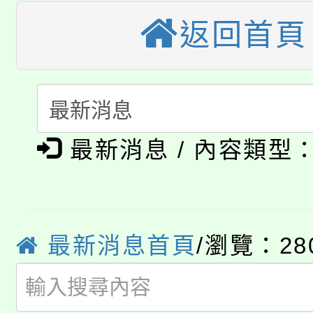
轉知苗栗縣政府辦理11
《TA101》溝通分析
返回首頁
桃園市115學年度學生
縣市「校園短影音徵選
程，歡迎學生輔導中心
「桃園市補助參觀特色
要點
門員」簡章及活動海報
心理、諮商輔導、社會
淨零綠領人才培育課程
展演活動實施計畫」
踴躍報名參加。
系所師生報名參加。
公告本校115學年度第1
最新消息 / 內容類型
「2026金融保險知識
代理(課)教師甄選結果(
桃園市115學年度學生
車」活動
最新消息首頁
/瀏覽：28
公告本校115學年度第
生本土語及新住民語歌
公告本校115學年度第
代理(課)教師甄選結果(