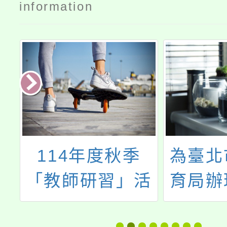
information
際
114年度秋季
為臺北
學
「教師研習」活
育局辦
動簡章
酷課雲