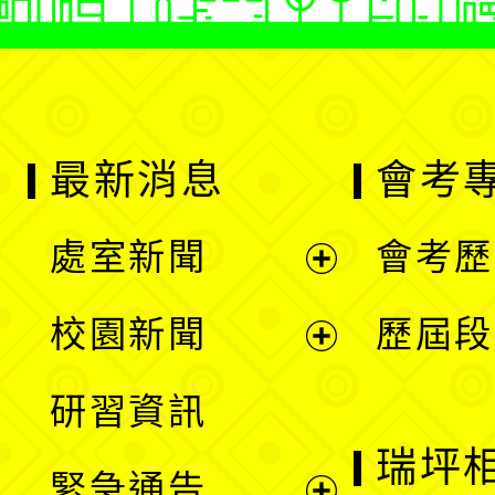
最新消息
會考
處室新聞
會考歷
展
校園新聞
歷屆段
開
展
研習資訊
選
開
瑞坪
緊急通告