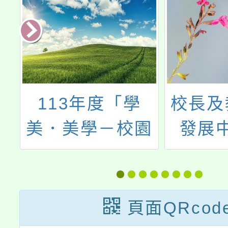
校長及教師專業
社團法
園
發展中心辦理
益團體
計
「專業回饋人才
辦理「
初階培訓研習實
金融基
施計畫」
師研習
頁面QRcod