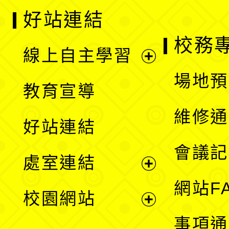
好站連結
校務
線上自主學習
展
場地預
教育宣導
開
維修通
好站連結
選
會議記
處室連結
單
展
網站F
校園網站
開
展
事項通