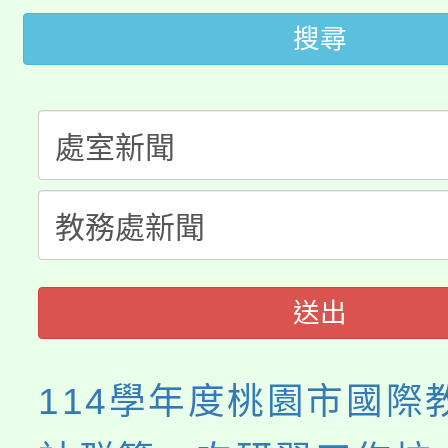
桃園市低收入戶享有免
田徑場及游泳池舉行。
搜尋
大園自造教育及科技中心
視費優惠，中低收入戶
大溪自造教育及科技中心
份教師增能研習
半價優惠，詳情可洽有
淨零綠生活教案入校路
份教師研習
者。
會
送出
114學年度桃園市國際