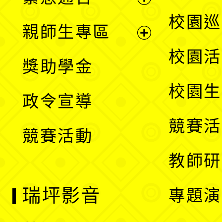
單
選
展
校園巡
親師生專區
單
開
展
校園活
獎助學金
選
開
校園生
政令宣導
單
選
競賽活
競賽活動
單
教師研
瑞坪影音
專題演