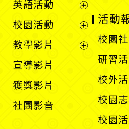
英語活動
展
活動
校園活動
開
展
校園社
教學影片
選
開
展
研習活
宣導影片
單
選
開
校外活
獲獎影片
單
選
校園志
社團影音
單
校園活