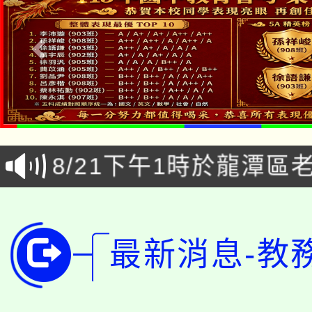
公告本校115學年度第1
「本色祭」8/29、30
代理(課)教師甄選結果
8/21下午1時於龍潭區
場熱烈登場!
告(尚有缺額)
YOUNG桃局內行報名
徵才活動。
8月14至27日，桃園
局官網。
最新消息-教
115年桃園市運動會8/1
開!
桃園市低收入戶享有免
田徑場及游泳池舉行。