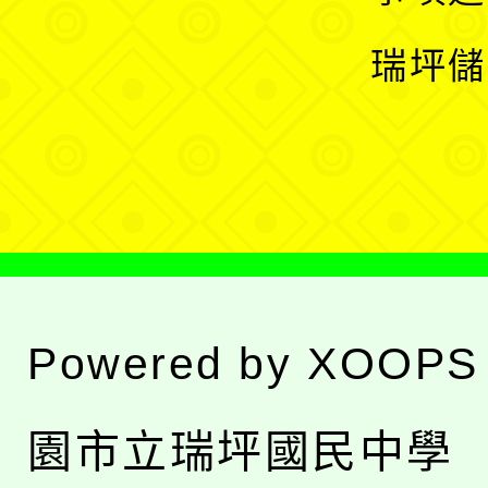
選
開
瑞坪儲
單
選
單
Powered by
XOOPS
園市立瑞坪國民中學