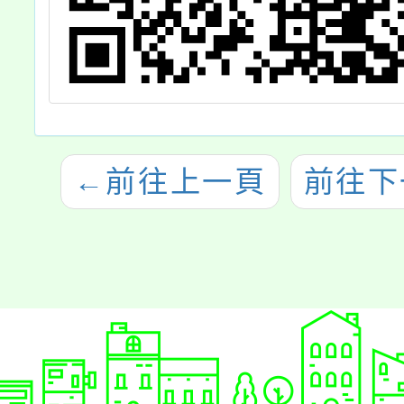
←
前往上一頁
前往下