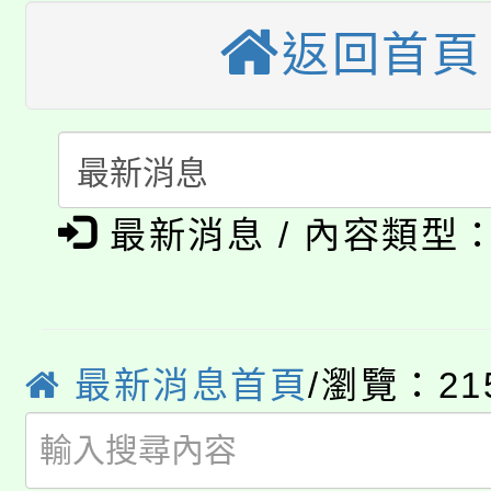
大園自造教育及科技中心
視費優惠，中低收入戶
返回首頁
大溪自造教育及科技中心
份教師增能研習
半價優惠，詳情可洽有
淨零綠生活教案入校路
份教師研習
者。
公告本校115學年度第1
會
最新消息 / 內容類型
「本色祭」8/29、30
代理(課)教師甄選結果
8/21下午1時於龍潭區
場熱烈登場!
告(尚有缺額)
YOUNG桃局內行報名
徵才活動。
最新消息首頁
/瀏覽：21
8月14至27日，桃園
局官網。
115年桃園市運動會8/1
開!