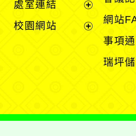
處室連結
單
展
網站F
校園網站
開
展
事項通
選
開
瑞坪儲
單
選
單