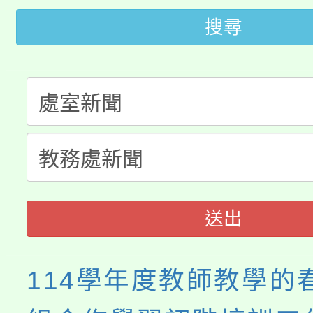
桃園市115學年度學生
搜尋
車」活動
公告本校115學年度第
生本土語及新住民語歌
公告本校115學年度第
代理(課)教師甄選結果(
轉知中國文化大學推廣
代理(課)教師甄選結果(
《TA101》溝通分析
程，歡迎學生輔導中心
送出
心理、諮商輔導、社會
114學年度教師教學的
系所師生報名參加。