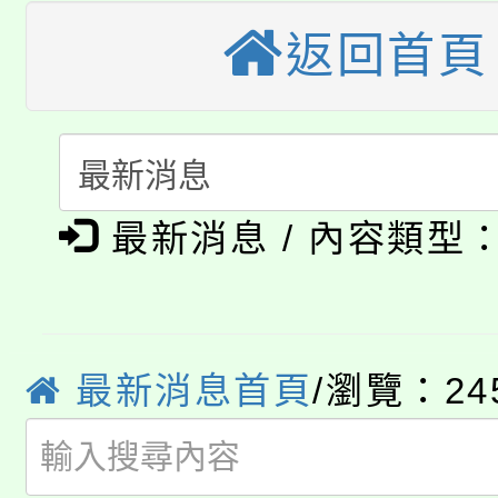
公告本校115學年度第
生本土語及新住民語歌
返回首頁
公告本校115學年度第
代理(課)教師甄選結果(
轉知中國文化大學推廣
代理(課)教師甄選結果(
淨零綠生活教案入校路
《TA101》溝通分析
最新消息 / 內容類型
115年食農教育專業人
會
程，歡迎學生輔導中心
學期銜接期間理賠案件
程
心理、諮商輔導、社會
淨零綠領人才培育課程
學籍身 分審查程序及
最新消息首頁
/瀏覽：24
系所師生報名參加。
公告本校115學年度第1
版
「2026金融保險知識
代理(課)教師甄選結果(