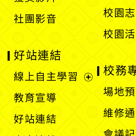
單
選
校園志
社團影音
單
校園活
好站連結
校務
線上自主學習
展
場地預
教育宣導
開
維修通
好站連結
選
會議記