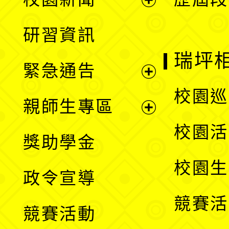
開
展
研習資訊
選
開
瑞坪
緊急通告
單
選
展
校園巡
親師生專區
單
開
展
校園活
獎助學金
選
開
校園生
政令宣導
單
選
競賽活
競賽活動
單