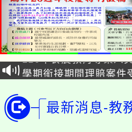
淨零綠生活教案入校路
115年食農教育專業人
會
學期銜接期間理賠案件
程
淨零綠領人才培育課程
學籍身 分審查程序及
公告本校115學年度第1
版
最新消息-教
「2026金融保險知識
代理(課)教師甄選結果(
桃園市115學年度學生
車」活動