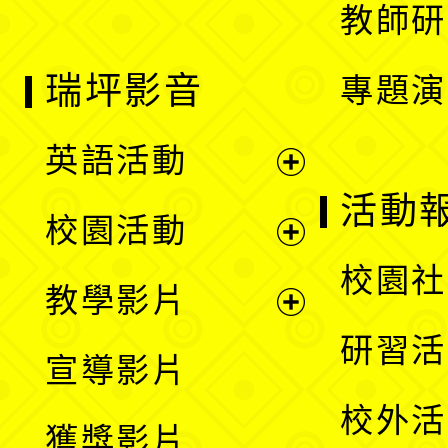
教師研
瑞坪影音
專題演
英語活動
展
活動
校園活動
開
展
校園社
教學影片
選
開
展
研習活
宣導影片
單
選
開
校外活
獲獎影片