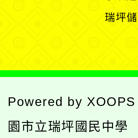
選
開
瑞坪儲
單
選
單
Powered by
XOOPS
園市立瑞坪國民中學