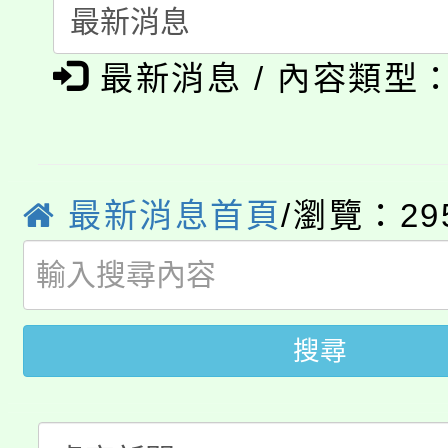
115年度「教育部表揚
展演活動實施計畫」
踴躍報名參加。
系所師生報名參加。
公告本校115學年度第1
義教育推展貢獻獎」
最新消息 / 內容類型
「2026金融保險知識
代理(課)教師甄選結果(
桃園市115學年度學生
車」活動
公告本校115學年度第
生本土語及新住民語歌
最新消息首頁
/瀏覽：29
公告本校115學年度第
代理(課)教師甄選結果(
轉知中國文化大學推廣
代理(課)教師甄選結果(
搜尋
轉知苗栗縣政府辦理11
《TA101》溝通分析
桃園市115學年度學生
縣市「校園短影音徵選
程，歡迎學生輔導中心