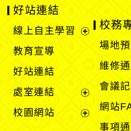
好站連結
校務
線上自主學習
展
場地預
教育宣導
開
維修通
好站連結
選
會議記
處室連結
單
展
網站F
校園網站
開
展
事項通