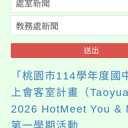
「桃園市補助參觀特色
要點
門員」簡章及活動海報
心理、諮商輔導、社會
115年度「教育部表揚
展演活動實施計畫」
踴躍報名參加。
系所師生報名參加。
義教育推展貢獻獎」
送出
「桃園市114學年度國
上會客室計畫（Taoyuan
2026 HotMeet You 
第一學期活動