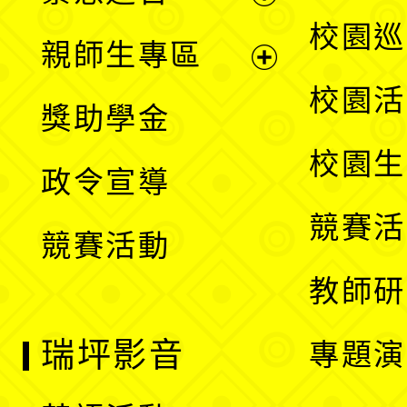
選
展
校園巡
親師生專區
單
開
展
校園活
獎助學金
選
開
校園生
政令宣導
單
選
競賽活
競賽活動
單
教師研
瑞坪影音
專題演