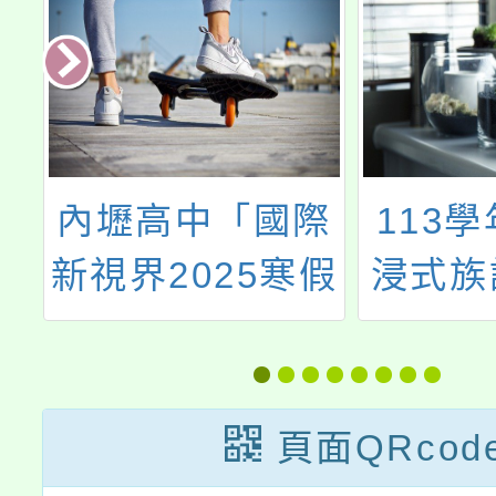
育
內壢高中「國際
113
組
新視界2025寒假
浸式族
推
營隊」
學專
頁面QRcod