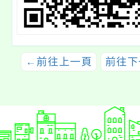
←
前往上一頁
前往下