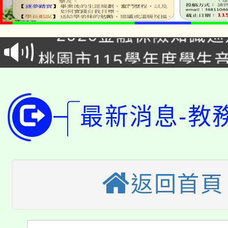
公告本校115學年度第1
「2026金融保險知識
代理(課)教師甄選結果(
桃園市115學年度學生
車」活動
公告本校115學年度第
生本土語及新住民語歌
公告本校115學年度第
代理(課)教師甄選結果(
最新消息-教
轉知中國文化大學推廣
代理(課)教師甄選結果(
轉知苗栗縣政府辦理11
《TA101》溝通分析
桃園市115學年度學生
返回首頁
縣市「校園短影音徵選
程，歡迎學生輔導中心
「桃園市補助參觀特色
要點
門員」簡章及活動海報
心理、諮商輔導、社會