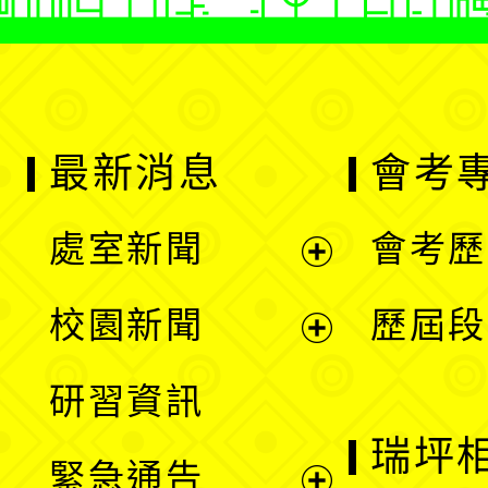
最新消息
會考
處室新聞
會考歷
展
校園新聞
歷屆段
開
展
研習資訊
選
開
瑞坪
緊急通告
單