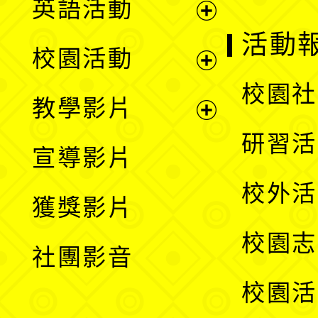
英語活動
展
活動
校園活動
開
展
校園社
教學影片
選
開
展
研習活
宣導影片
單
選
開
校外活
獲獎影片
單
選
校園志
社團影音
單
校園活