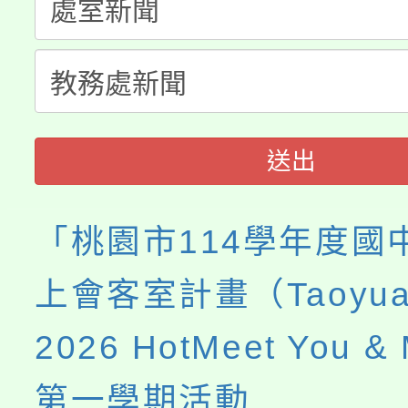
淨零綠生活教案入校路
份教師研習
者。
會
送出
「桃園市114學年度國
上會客室計畫（Taoyuan
2026 HotMeet You 
第一學期活動