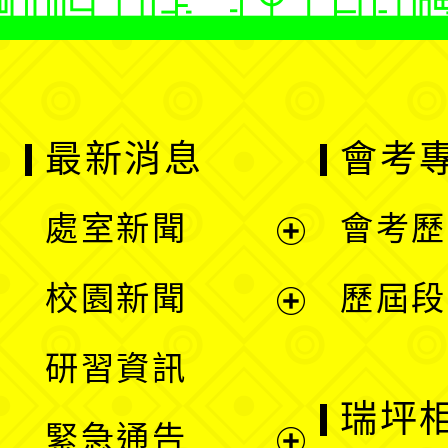
最新消息
會考
處室新聞
會考歷
展
校園新聞
歷屆段
開
展
研習資訊
選
開
瑞坪
緊急通告
單