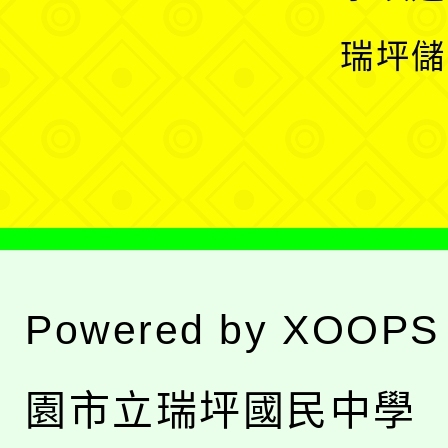
選
開
瑞坪儲
單
選
單
Powered by
XOOPS
園市立瑞坪國民中學