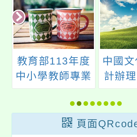
民
教育部113年度
中國文
辦
中小學教師專業
計辦理
以
學習社群召集人
偏遠地
語
（講師）培訓課
士後學
訓
程
活動領
頁面QRcod