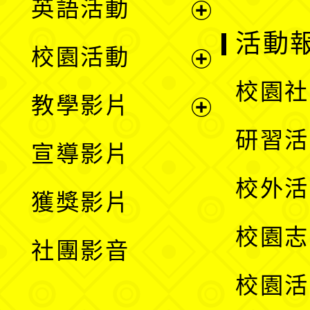
英語活動
展
活動
校園活動
開
展
校園社
教學影片
選
開
展
研習活
宣導影片
單
選
開
校外活
獲獎影片
單
選
校園志
社團影音
單
校園活