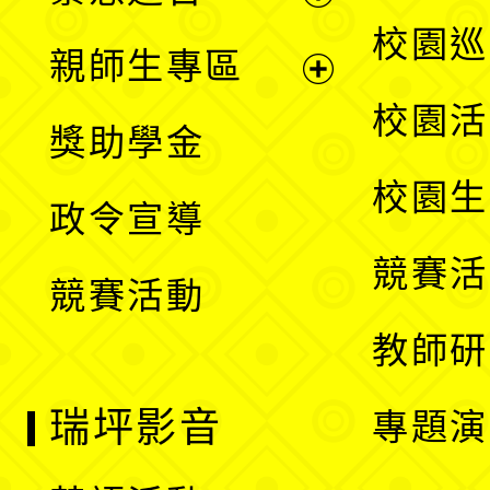
選
展
校園巡
親師生專區
單
開
展
校園活
獎助學金
選
開
校園生
政令宣導
單
選
競賽活
競賽活動
單
教師研
瑞坪影音
專題演