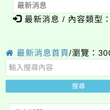
公告本校115學年度第1
會
「本色祭」8/29、30
代理(課)教師甄選結果
最新消息 / 內容類型
8/21下午1時於龍潭區
場熱烈登場!
告(尚有缺額)
YOUNG桃局內行報名
徵才活動。
最新消息首頁
/瀏覽：30
8月14至27日，桃園
局官網。
115年桃園市運動會8/1
開!
桃園市低收入戶享有免
田徑場及游泳池舉行。
搜尋
大園自造教育及科技中心
視費優惠，中低收入戶
大溪自造教育及科技中心
份教師增能研習
半價優惠，詳情可洽有