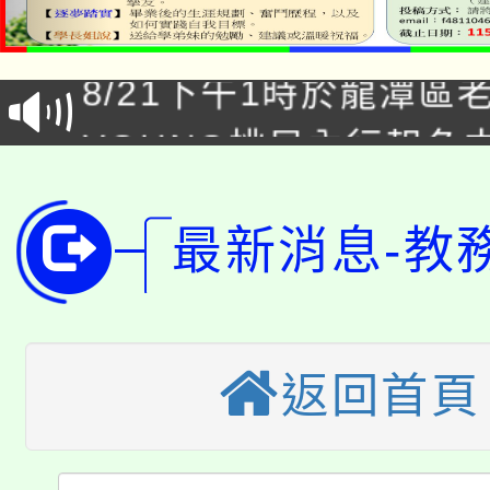
「本色祭」8/29、30
代理(課)教師甄選結果
8/21下午1時於龍潭區
場熱烈登場!
告(尚有缺額)
YOUNG桃局內行報名
徵才活動。
8月14至27日，桃園
局官網。
115年桃園市運動會8/1
最新消息-教
開!
桃園市低收入戶享有免
田徑場及游泳池舉行。
大園自造教育及科技中心
視費優惠，中低收入戶
返回首頁
大溪自造教育及科技中心
份教師增能研習
半價優惠，詳情可洽有
淨零綠生活教案入校路
份教師研習
者。