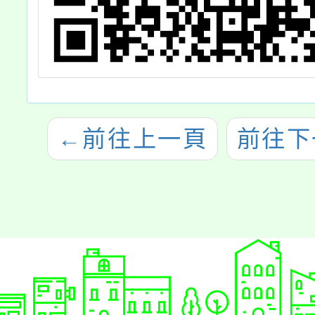
←
前往上一頁
前往下