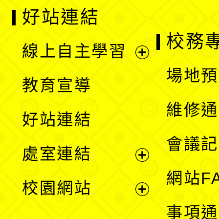
好站連結
校務
線上自主學習
展
場地預
教育宣導
開
維修通
好站連結
選
會議記
處室連結
單
展
網站F
校園網站
開
展
事項通