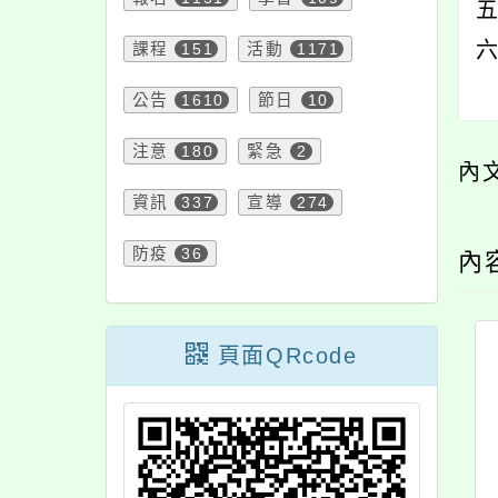
五
六
課程
151
活動
1171
公告
1610
節日
10
注意
180
緊急
2
內
資訊
337
宣導
274
防疫
36
內
頁面QRcode