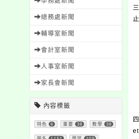
學務處新聞
三
總務處新聞
輔導室新聞
1
會計室新聞
2
人事室新聞
家長會新聞
1
2
內容標籤
3
四
特色
6
重要
38
教學
38
e
報名
1151
學習
109