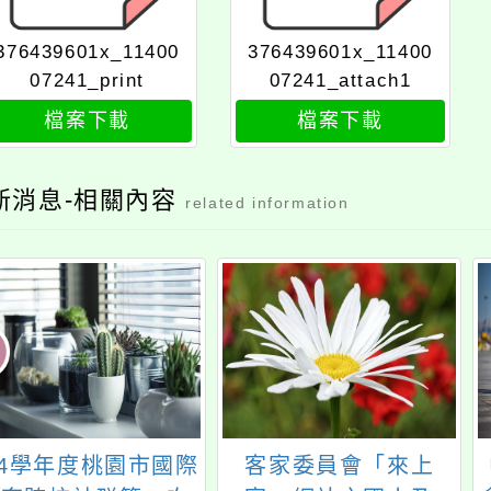
376439601x_11400
376439601x_11400
07241_print
07241_attach1
檔案下載
檔案下載
新消息-相關內容
related information
14學年度桃園市國際
客家委員會「來上