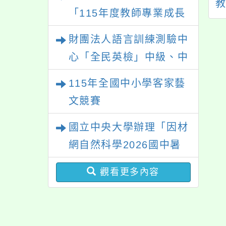
EPT）2025年初
間.教室.課表公告
「115年度教師專業成長
、中級測驗，陸續
研習—「夢的N次方」實
開放報名
財團法人語言訓練測驗中
踐家論壇（中區臺中
心「全民英檢」中級、中
場）」
高級測驗
115年全國中小學客家藝
文競賽
國立中央大學辦理「因材
網自然科學2026國中暑
期課程」
觀看更多內容