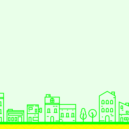
jhstyc
oogle、Firefox、Vivaldi、Opera
支
PS 2.5.11
網站語系：zh-TW
Neil網站設計工坊
：
徐嘉裕 Neil hsu