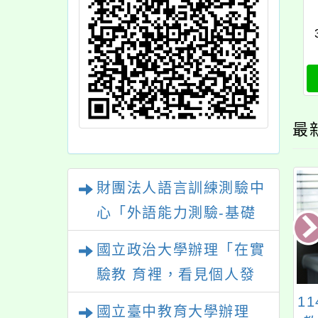
最
財團法人語言訓練測驗中
心「外語能力測驗-基礎
級（FLPT-Basic）」
國立政治大學辦理「在實
驗教 育裡，看見個人發
展的可能性」
「全民英檢」
112寒輔班級.學員.時
1
國立臺中教育大學辦理