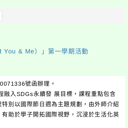
上
方
區
塊
t You & Me）」第一學期活動
071336號函辦理。
程融入SDGs永續發 展目標，課程重點包含
程特別以國際節日週為主題規劃，由外師介紹
，有助於學子開拓國際視野，沉浸於生活化英