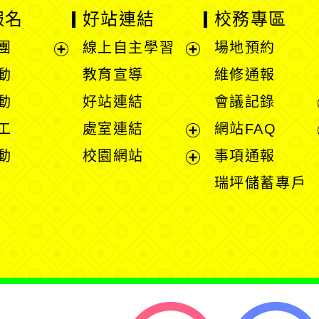
報名
好站連結
校務專區
團
線上自主學習
場地預約
展
展
動
教育宣導
維修通報
開
開
動
好站連結
會議記錄
選
選
工
處室連結
網站FAQ
單
單
展
動
校園網站
事項通報
開
展
瑞坪儲蓄專戶
選
開
單
選
單