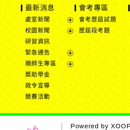
最新消息
會考專區
處室新聞
會考歷屆試題
展
校園新聞
歷屆段考題
開
展
研習資訊
選
開
緊急通告
單
選
展
親師生專區
單
開
展
獎助學金
選
開
政令宣導
單
選
競賽活動
單
Powered by
XOO