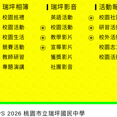
瑞坪相簿
瑞坪影音
活動
校園巡禮
英語活動
校園社
展
校園活動
校園活動
研習活
開
展
展
校園生活
教學影片
校外活
選
開
開
展
展
競賽活動
宣導影片
校園志
單
選
選
開
開
展
教師研習
獲獎影片
校園活
單
單
選
選
開
專題演講
社團影音
單
單
選
單
PS
2026
桃園市立瑞坪國民中學