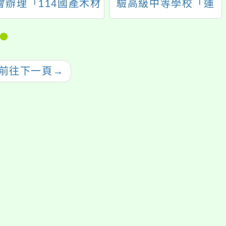
會辦理「114國產木材
驗高級中等學校「運
應用於教育場域教師
動百靈果—雙語研習
研習營」
嘉年華會」
前往下一頁
→