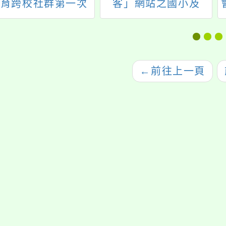
教育跨校社群第一次
客」網站之國小及
研習工作坊
國、高中等客語數位
學習教材
←
前往上一頁