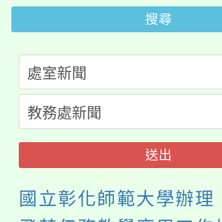
桃園市低收入戶享有免
田徑場及游泳池舉行。
搜尋
大園自造教育及科技中心
視費優惠，中低收入戶
大溪自造教育及科技中心
份教師增能研習
半價優惠，詳情可洽有
淨零綠生活教案入校路
份教師研習
者。
115年食農教育專業人
會
程
送出
國立彰化師範大學辦理「