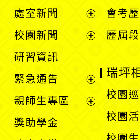
處室新聞
會考歷
展
校園新聞
歷屆段
開
展
研習資訊
選
開
瑞坪
緊急通告
單
選
展
校園巡
親師生專區
單
開
展
校園活
獎助學金
選
開
校園生