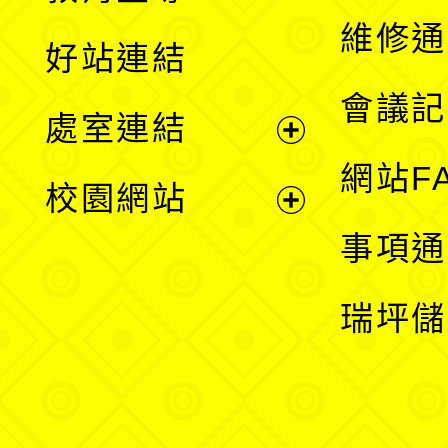
開
維修通
好站連結
選
會議記
處室連結
單
展
網站F
校園網站
開
展
事項通
選
開
瑞坪儲
單
選
單