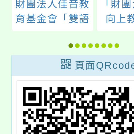
財團法人佳音教
「財團
讀
育基金會「雙語
向上
動
教學課室英語線
會」(
上研習」
會)辦
到行動
頁面QRcod
怪咖教