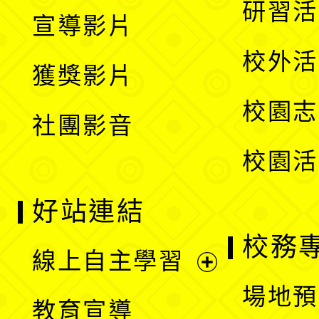
展
研習活
宣導影片
單
選
開
校外活
獲獎影片
單
選
校園志
社團影音
單
校園活
好站連結
校務
線上自主學習
展
場地預
教育宣導