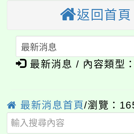
大園自造教育及科技中心
視費優惠，中低收入戶
返回首頁
大溪自造教育及科技中心
份教師增能研習
半價優惠，詳情可洽有
淨零綠生活教案入校路
份教師研習
者。
115年食農教育專業人
會
「本色祭」8/29、30
程
最新消息 / 內容類型
8/21下午1時於龍潭區
場熱烈登場!
YOUNG桃局內行報名
徵才活動。
8月14至27日，桃園
最新消息首頁
/瀏覽：16
局官網。
115年桃園市運動會8/1
開!