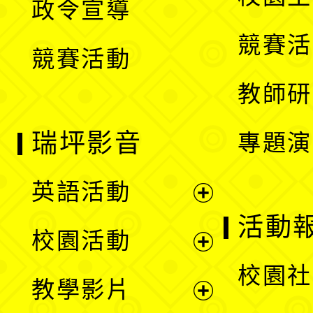
政令宣導
單
選
競賽活
競賽活動
單
教師研
瑞坪影音
專題演
英語活動
展
活動
校園活動
開
展
校園社
教學影片
選
開