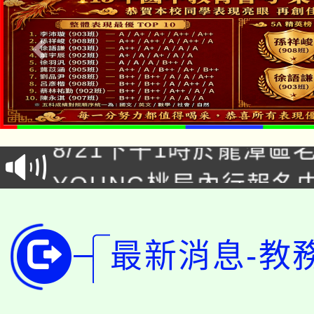
「本色祭」8/29、30
8/21下午1時於龍潭區
場熱烈登場!
YOUNG桃局內行報名
徵才活動。
8月14至27日，桃園
局官網。
115年桃園市運動會8/1
開!
最新消息-教
桃園市低收入戶享有免
田徑場及游泳池舉行。