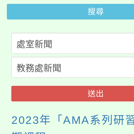
田徑場及游泳池舉行。
搜尋
大園自造教育及科技中心
視費優惠，中低收入戶
大溪自造教育及科技中心
份教師增能研習
半價優惠，詳情可洽有
淨零綠生活教案入校路
份教師研習
者。
115年食農教育專業人
會
程
送出
2023年「AMA系列研