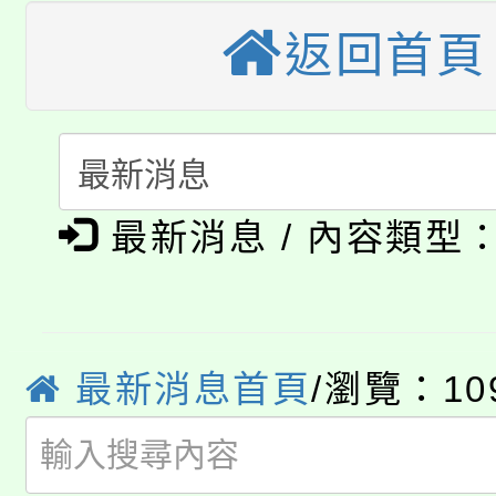
視費優惠，中低收入戶
返回首頁
大溪自造教育及科技中心
份教師增能研習
半價優惠，詳情可洽有
淨零綠生活教案入校路
份教師研習
者。
115年食農教育專業人
會
「本色祭」8/29、30
程
最新消息 / 內容類型
8/21下午1時於龍潭區
場熱烈登場!
YOUNG桃局內行報名
徵才活動。
8月14至27日，桃園
最新消息首頁
/瀏覽：10
局官網。
115年桃園市運動會8/1
開!
桃園市低收入戶享有免