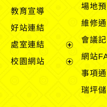
展
場地預
教育宣導
開
維修通
好站連結
選
會議記
處室連結
單
展
網站F
校園網站
開
展
事項通
選
開
瑞坪儲
單
選