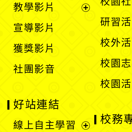
校園社
教學影片
選
開
展
研習活
宣導影片
單
選
開
校外活
獲獎影片
單
選
校園志
社團影音
單
校園活
好站連結
校務
線上自主學習