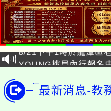
「本色祭」8/29、30
8/21下午1時於龍潭區
場熱烈登場!
YOUNG桃局內行報名
徵才活動。
8月14至27日，桃園
局官網。
115年桃園市運動會8/1
開!
最新消息-教
桃園市低收入戶享有免
田徑場及游泳池舉行。
大園自造教育及科技中心