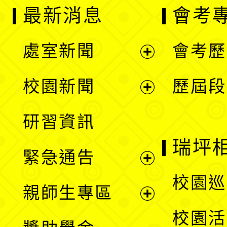
最新消息
會考
處室新聞
會考歷
展
校園新聞
歷屆段
開
展
研習資訊
選
開
瑞坪
緊急通告
單
選
展
校園巡
親師生專區
單
開
展
校園活