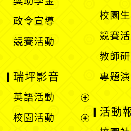
獎助學金
選
開
校園生
政令宣導
單
選
競賽活
競賽活動
單
教師研
瑞坪影音
專題演
英語活動
展
活動
校園活動
開
展