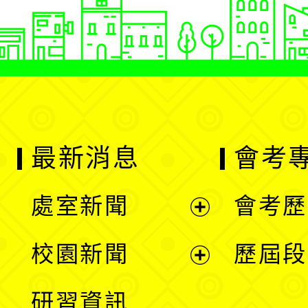
最新消息
會考
處室新聞
會考歷
展
校園新聞
歷屆段
開
展
研習資訊