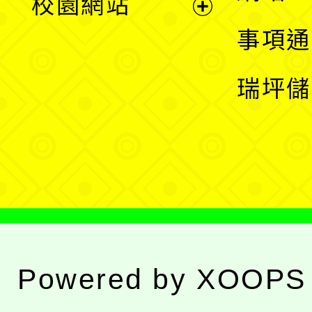
校園網站
開
展
事項通
選
開
瑞坪儲
單
選
單
Powered by
XOOPS