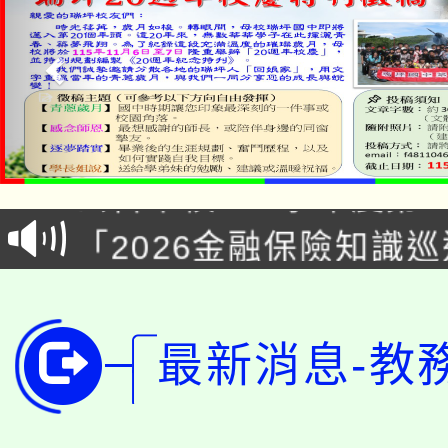
淨零綠領人才培育課程
公告本校115學年度第1
「2026金融保險知識
代理(課)教師甄選結果(
桃園市115學年度學生
車」活動
公告本校115學年度第
生本土語及新住民語歌
最新消息-教
公告本校115學年度第
代理(課)教師甄選結果(
轉知中國文化大學推廣
代理(課)教師甄選結果(