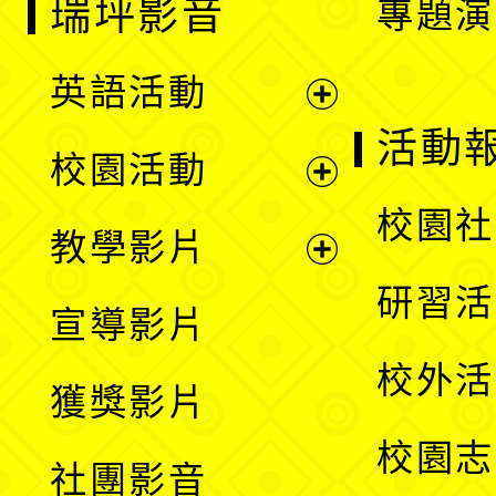
瑞坪影音
專題演
英語活動
展
活動
校園活動
開
展
校園社
教學影片
選
開
展
研習活
宣導影片
單
選
開
校外活
獲獎影片
單
選
校園志
社團影音
單