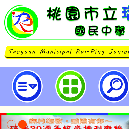
台灣家長教育聯盟「114~115年
要(總綱)國民中小學階段家長宣導
畫」-桃園市立瑞坪國民中學