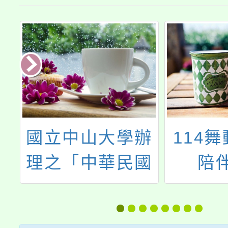
辦
114舞動桃入校
國立清
國
陪伴團隊
理「師
第
學社會
奧
計畫-