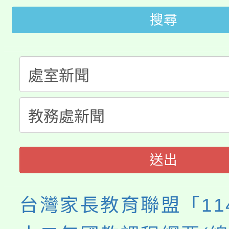
轉知中國文化大學推廣
代理(課)教師甄選結果(
搜尋
轉知苗栗縣政府辦理11
《TA101》溝通分析
桃園市115學年度學生
縣市「校園短影音徵選
程，歡迎學生輔導中心
「桃園市補助參觀特色
要點
門員」簡章及活動海報
心理、諮商輔導、社會
展演活動實施計畫」
踴躍報名參加。
系所師生報名參加。
送出
台灣家長教育聯盟「114