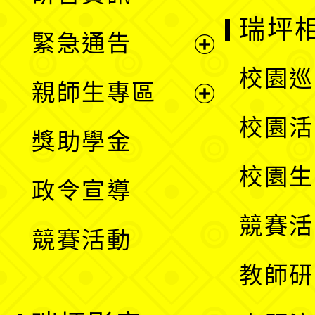
選
開
瑞坪
緊急通告
單
選
展
校園巡
親師生專區
單
開
展
校園活
獎助學金
選
開
校園生
政令宣導
單
選
競賽活
競賽活動
單
教師研