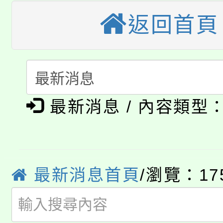
轉知苗栗縣政府辦理11
《TA101》溝通分析
返回首頁
桃園市115學年度學生
縣市「校園短影音徵選
程，歡迎學生輔導中心
「桃園市補助參觀特色
要點
門員」簡章及活動海報
心理、諮商輔導、社會
淨零綠領人才培育課程
展演活動實施計畫」
踴躍報名參加。
系所師生報名參加。
最新消息 / 內容類型
公告本校115學年度第1
「2026金融保險知識
代理(課)教師甄選結果(
桃園市115學年度學生
車」活動
最新消息首頁
/瀏覽：17
公告本校115學年度第
生本土語及新住民語歌
公告本校115學年度第
代理(課)教師甄選結果(