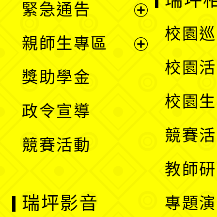
緊急通告
單
選
展
校園巡
親師生專區
單
開
展
校園活
獎助學金
選
開
校園生
政令宣導
單
選
競賽活
競賽活動
單
教師研
瑞坪影音
專題演