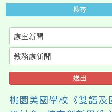
桃園市低收入戶享有免
田徑場及游泳池舉行。
搜尋
大園自造教育及科技中心
視費優惠，中低收入戶
大溪自造教育及科技中心
份教師增能研習
半價優惠，詳情可洽有
淨零綠生活教案入校路
份教師研習
者。
115年食農教育專業人
會
程
送出
桃園美國學校《雙語及