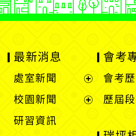
最新消息
會考
處室新聞
會考歷
展
校園新聞
歷屆段
開
展
研習資訊
選
開
瑞坪