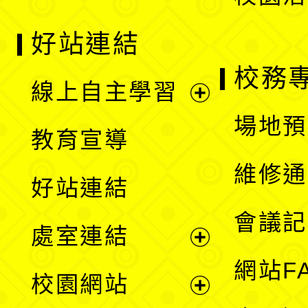
好站連結
校務
線上自主學習
展
場地預
教育宣導
開
維修通
好站連結
選
會議記
處室連結
單
展
網站F
校園網站
開