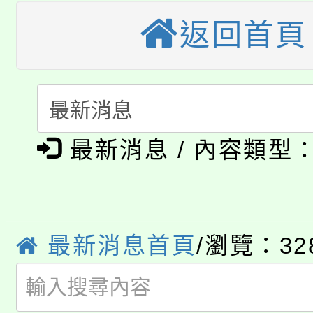
視費優惠，中低收入戶
返回首頁
大溪自造教育及科技中心
份教師增能研習
半價優惠，詳情可洽有
淨零綠生活教案入校路
份教師研習
者。
115年食農教育專業人
會
「本色祭」8/29、30
程
最新消息 / 內容類型
8/21下午1時於龍潭區
場熱烈登場!
YOUNG桃局內行報名
徵才活動。
8月14至27日，桃園
最新消息首頁
/瀏覽：32
局官網。
115年桃園市運動會8/1
開!