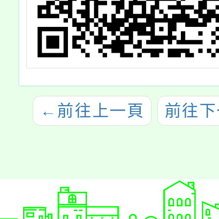
←
前往上一頁
前往下