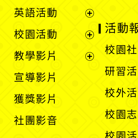
英語活動
展
活動
校園活動
開
展
校園社
教學影片
選
開
展
研習活
宣導影片
單
選
開
校外活
獲獎影片
單
選
校園志
社團影音
單
校園活