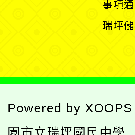
展
事項通
選
開
瑞坪儲
單
選
單
Powered by
XOOPS
園市立瑞坪國民中學