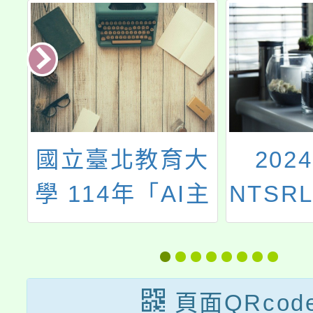
及
國立臺北教育大
202
1
學 114年「AI主
NTSR
研
題營隊 - 夏令
國際論
營」課程
頁面QRcod