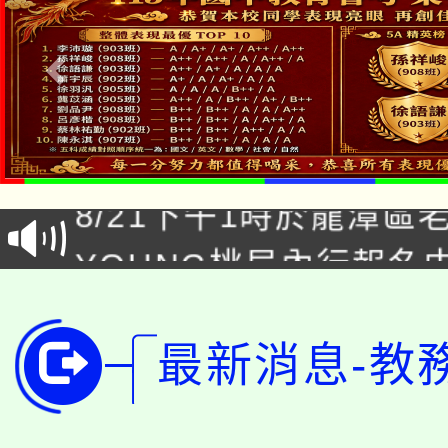
「本色祭」8/29、30
8/21下午1時於龍潭區
場熱烈登場!
YOUNG桃局內行報名
徵才活動。
8月14至27日，桃園
局官網。
115年桃園市運動會8/1
開!
最新消息-教
桃園市低收入戶享有免
田徑場及游泳池舉行。
大園自造教育及科技中心