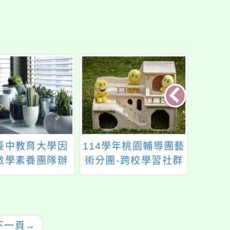
臺中教育大學因
114學年桃園輔導團藝
國立
數學素養團隊辦
術分團-跨校學習社群
理「1
會考不再靠運
《認識竹板快書之說
學閩
數學互動帶你破
唱基礎暨課程設計》_
研
數學難題」
表藝組
下一頁
→