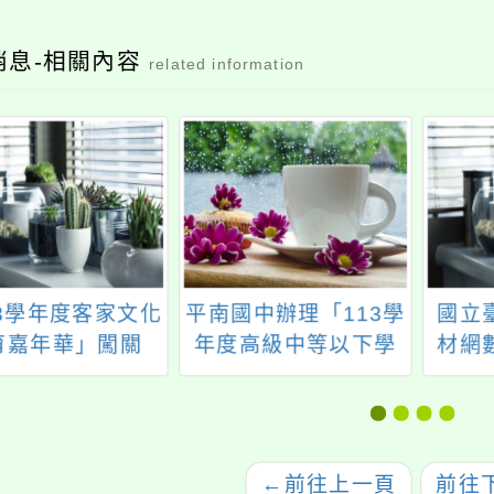
消息-相關內容
related information
13學年度客家文化
平南國中辦理「113學
國立
育嘉年華」闖關
年度高級中等以下學
材網
校金融基礎教育融入
理「
教學精進推廣計畫–親
氣，
師生體驗成長營」
解
←
前往上一頁
前往