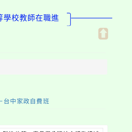
中等學校教師在職進
開
啟
上
方
區
塊
－台中家政自費班