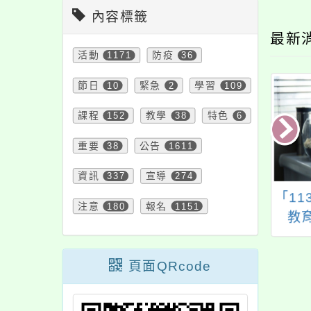
內容標籤
最新
活動
1171
防疫
36
節日
10
緊急
2
學習
109
課程
152
教學
38
特色
6
重要
38
公告
1611
資訊
337
宣導
274
教育研究院「114
2024彰師地理探索營
「1
注意
180
報名
1151
第十一屆辭典應用
教
工作坊」
頁面QRcode