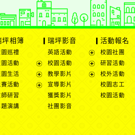
瑞坪相簿
瑞坪影音
活動報名
校園巡禮
英語活動
校園社團
展
校園活動
校園活動
研習活動
開
展
展
校園生活
教學影片
校外活動
選
開
開
展
展
競賽活動
宣導影片
校園志工
單
選
選
開
開
展
教師研習
獲獎影片
校園活動
單
單
選
選
開
專題演講
社團影音
單
單
選
單