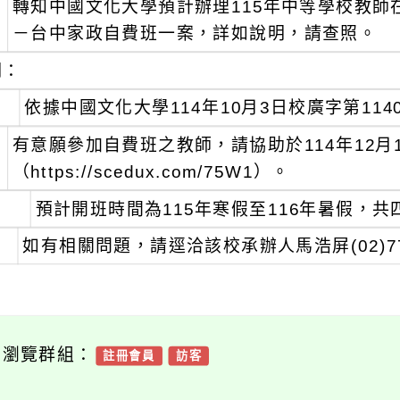
轉知中國文化大學預計辦理115年中等學校教
：
－台中家政自費班一案，詳如說明，請查照。
明：
、
依據中國文化大學114年10月3日校廣字第1140
、
有意願參加自費班之教師，請協助於114年12
（https://scedux.com/75W1）。
、
預計開班時間為115年寒假至116年暑假，共
、
如有相關問題，請逕洽該校承辦人馬浩屏(02)770
可瀏覽群組：
註冊會員
訪客