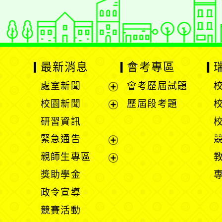
最新消息
會考專區
處室新聞
會考歷屆試題
展
校園新聞
歷屆段考題
開
展
研習資訊
選
開
緊急通告
單
選
展
親師生專區
單
開
展
獎助學金
選
開
政令宣導
單
選
競賽活動
單