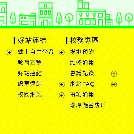
好站連結
校務專區
線上自主學習
場地預約
展
展
教育宣導
維修通報
開
開
好站連結
會議記錄
選
選
展
處室連結
網站FAQ
單
單
開
展
展
校園網站
事項通報
選
開
開
展
瑞坪儲蓄專戶
單
選
選
開
單
單
選
單