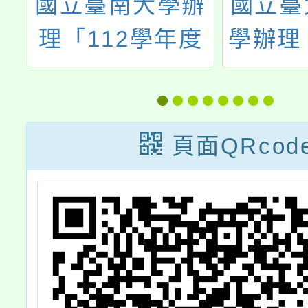
辦
國立臺北藝術大
東華
度
學辦理「藝教30
「十二
語
－全國藝術教育
住民族
合
論壇」
融入校
廣計畫
頁面QRcod
域「原
事議題