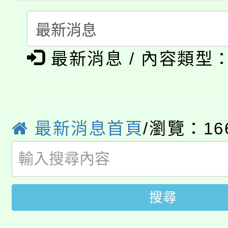
者。
115年食農教育專業人
會
「本色祭」8/29、30
程
最新消息 / 內容類型
8/21下午1時於龍潭區
場熱烈登場!
YOUNG桃局內行報名
徵才活動。
8月14至27日，桃園
局官網。
最新消息首頁
/瀏覽：16
115年桃園市運動會8/1
開!
桃園市低收入戶享有免
田徑場及游泳池舉行。
大園自造教育及科技中心
視費優惠，中低收入戶
搜尋
大溪自造教育及科技中心
份教師增能研習
半價優惠，詳情可洽有