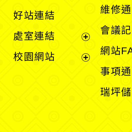
開
維修通
好站連結
選
會議記
處室連結
單
展
網站F
校園網站
開
展
事項通
選
開
瑞坪儲
單
選
單