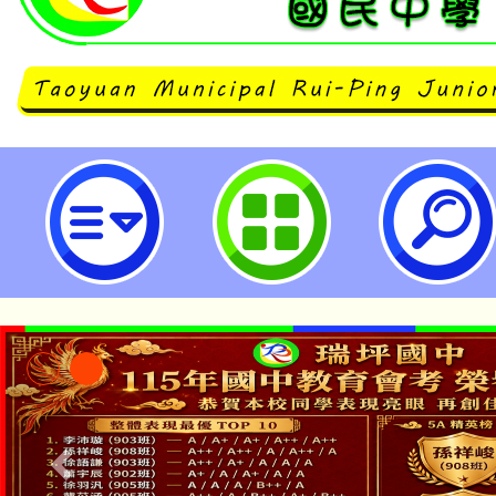
2026桃園閩南文化節「藝閣踩街共
桃園市立瑞坪國民中學