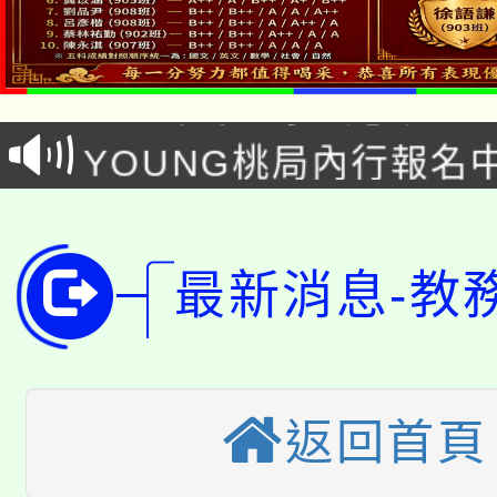
「本色祭」8/29、30
8/21下午1時於龍潭區
場熱烈登場!
YOUNG桃局內行報名
徵才活動。
8月14至27日，桃園
局官網。
115年桃園市運動會8/1
開!
最新消息-教
桃園市低收入戶享有免
田徑場及游泳池舉行。
大園自造教育及科技中心
視費優惠，中低收入戶
大溪自造教育及科技中心
份教師增能研習
半價優惠，詳情可洽有
返回首頁
淨零綠生活教案入校路
份教師研習