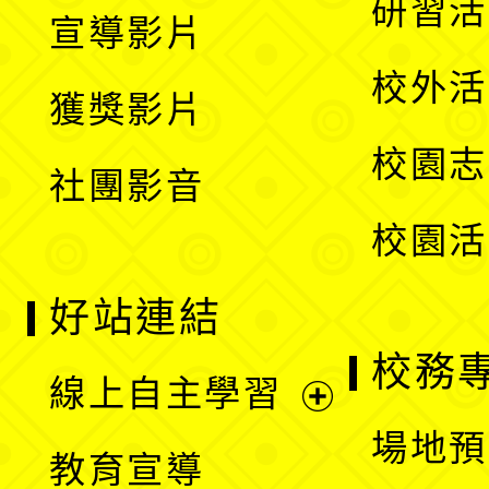
展
研習活
宣導影片
單
選
開
校外活
獲獎影片
單
選
校園志
社團影音
單
校園活
好站連結
校務
線上自主學習
展
場地預
教育宣導