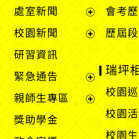
處室新聞
會考歷
展
校園新聞
歷屆段
開
展
研習資訊
選
開
瑞坪
緊急通告
單
選
展
校園巡
親師生專區
單
開
展
校園活
獎助學金
選
開
校園生