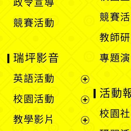
政令宣導
單
選
競賽活
競賽活動
單
教師研
瑞坪影音
專題演
英語活動
展
活動
校園活動
開
展
校園社
教學影片
選
開