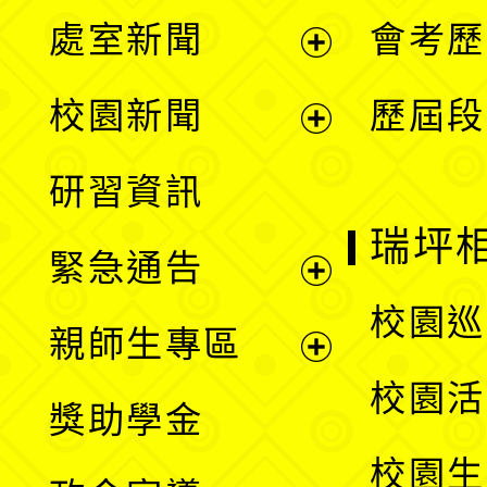
處室新聞
會考歷
展
校園新聞
歷屆段
開
展
研習資訊
選
開
瑞坪
緊急通告
單
選
展
校園巡
親師生專區
單
開
展
校園活
獎助學金
選
開
校園生