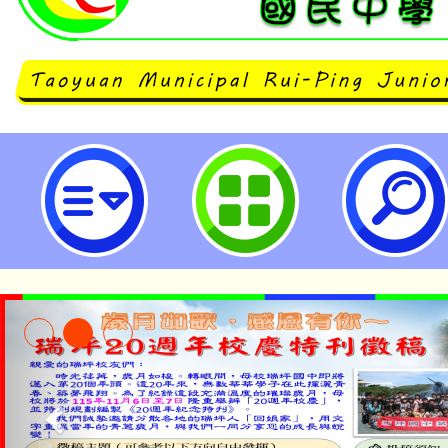
2026桃園閩南文化節「藝閣踩街共
桃園市立瑞坪國民中學