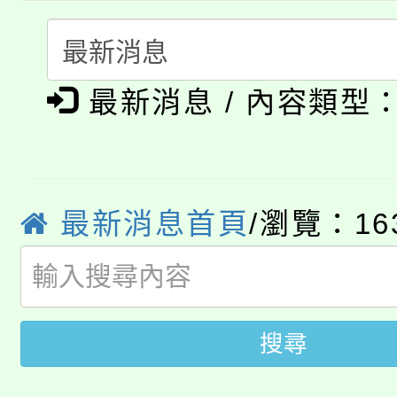
代理(課)教師甄選結果(
轉知中國文化大學推廣
代理(課)教師甄選結果(
淨零綠生活教案入校路
《TA101》溝通分析
最新消息 / 內容類型
115年食農教育專業人
會
程，歡迎學生輔導中心
學期銜接期間理賠案件
程
心理、諮商輔導、社會
淨零綠領人才培育課程
最新消息首頁
/瀏覽：16
學籍身 分審查程序及
系所師生報名參加。
公告本校115學年度第1
版
「2026金融保險知識
代理(課)教師甄選結果(
搜尋
桃園市115學年度學生
車」活動