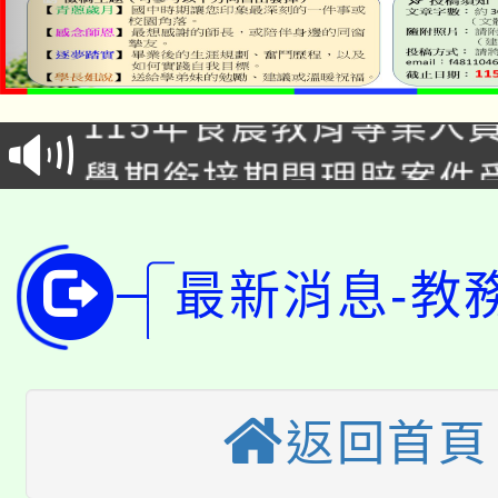
淨零綠生活教案入校路
115年食農教育專業人
會
學期銜接期間理賠案件
程
淨零綠領人才培育課程
學籍身 分審查程序及
公告本校115學年度第1
最新消息-教
版
「2026金融保險知識
代理(課)教師甄選結果(
桃園市115學年度學生
車」活動
返回首頁
公告本校115學年度第
生本土語及新住民語歌
公告本校115學年度第