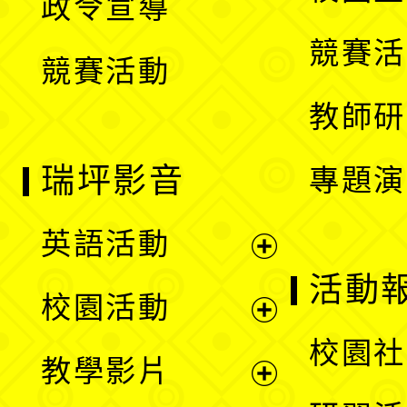
政令宣導
單
選
競賽活
競賽活動
單
教師研
瑞坪影音
專題演
英語活動
展
活動
校園活動
開
展
校園社
教學影片
選
開