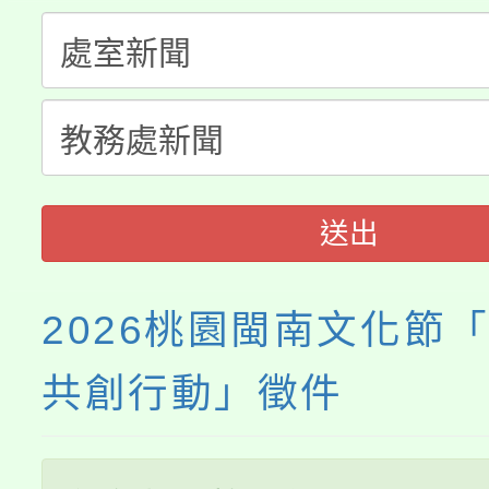
公告本校115學年度第
生本土語及新住民語歌
公告本校115學年度第
代理(課)教師甄選結果(
轉知中國文化大學推廣
代理(課)教師甄選結果(
《TA101》溝通分析
程，歡迎學生輔導中心
送出
心理、諮商輔導、社會
2026桃園閩南文化節
系所師生報名參加。
共創行動」徵件