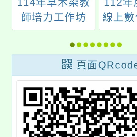
設
114年草木染教
112
中
師培力工作坊
線上數
增
題探
高
/
頁面QRcod