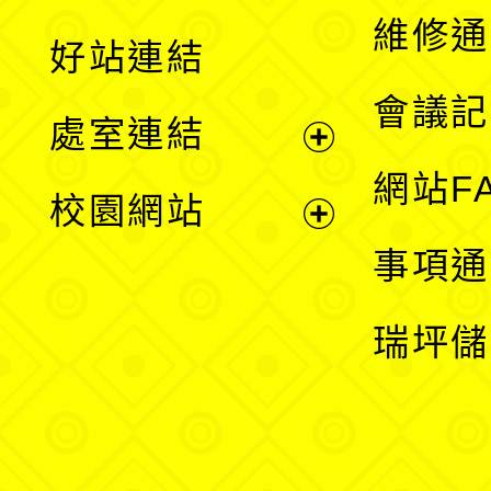
開
維修通
好站連結
選
會議記
處室連結
單
展
網站F
校園網站
開
展
事項通
選
開
瑞坪儲
單
選
單