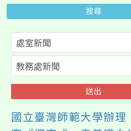
代理(課)教師甄選結果(
搜尋
桃園市115學年度學生
車」活動
公告本校115學年度第
生本土語及新住民語歌
公告本校115學年度第
代理(課)教師甄選結果(
轉知中國文化大學推廣
代理(課)教師甄選結果(
《TA101》溝通分析
程，歡迎學生輔導中心
送出
心理、諮商輔導、社會
國立臺灣師範大學辦理
系所師生報名參加。