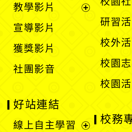
校園社
教學影片
選
開
展
研習活
宣導影片
單
選
開
校外活
獲獎影片
單
選
校園志
社團影音
單
校園活
好站連結
校務
線上自主學習