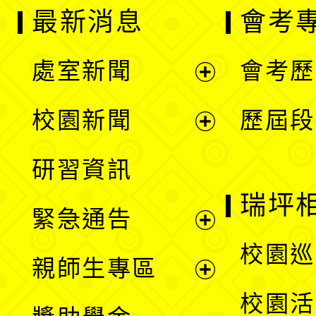
最新消息
會考
處室新聞
會考歷
展
校園新聞
歷屆段
開
展
研習資訊
選
開
瑞坪
緊急通告
單
選
展
校園巡
親師生專區
單
開
展
校園活