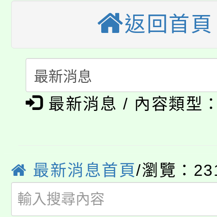
車」活動
返回首頁
公告本校115學年度第
生本土語及新住民語歌
公告本校115學年度第
代理(課)教師甄選結果(
轉知中國文化大學推廣
代理(課)教師甄選結果(
淨零綠生活教案入校路
《TA101》溝通分析
最新消息 / 內容類型
115年食農教育專業人
會
程，歡迎學生輔導中心
學期銜接期間理賠案件
程
心理、諮商輔導、社會
淨零綠領人才培育課程
最新消息首頁
/瀏覽：23
學籍身 分審查程序及
系所師生報名參加。
公告本校115學年度第1
版
「2026金融保險知識