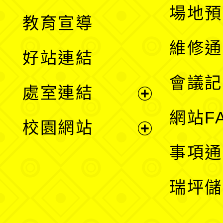
展
場地預
教育宣導
開
維修通
好站連結
選
會議記
處室連結
單
展
網站F
校園網站
開
展
事項通
選
開
瑞坪儲
單
選