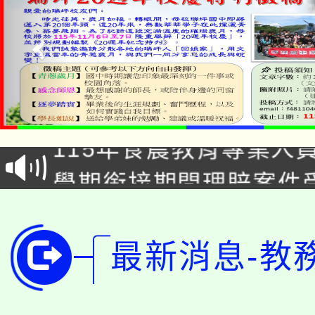
淨零綠生活教案入校路
115年食農教育專業人
會
學期銜接期間理賠案件
程
淨零綠領人才培育課程
學籍身 分審查程序及
公告本校115學年度第1
最新消息-教
版
「2026金融保險知識
代理(課)教師甄選結果(
桃園市115學年度學生