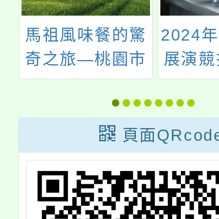
大
馬祖風味餐的驚
2024
迷
奇之旅—桃園市
展演競
培
112年度馬祖文
能研
習
化體驗研習實施
計畫
頁面QRcod