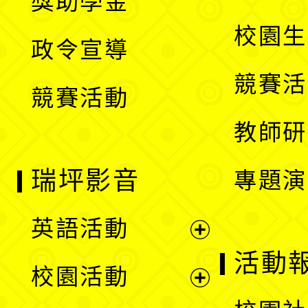
獎助學金
選
開
校園生
政令宣導
單
選
競賽活
競賽活動
單
教師研
瑞坪影音
專題演
英語活動
展
活動
校園活動
開
展