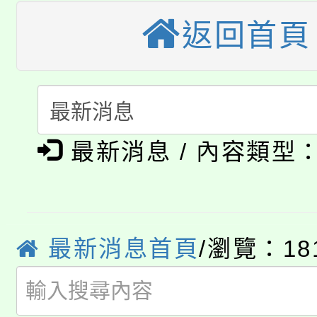
大溪自造教育及科技中心
份教師增能研習
返回首頁
半價優惠，詳情可洽有
淨零綠生活教案入校路
份教師研習
者。
115年食農教育專業人
會
「本色祭」8/29、30
程
最新消息 / 內容類型
8/21下午1時於龍潭區
場熱烈登場!
YOUNG桃局內行報名
徵才活動。
8月14至27日，桃園
局官網。
最新消息首頁
/瀏覽：18
115年桃園市運動會8/1
開!
桃園市低收入戶享有免
田徑場及游泳池舉行。