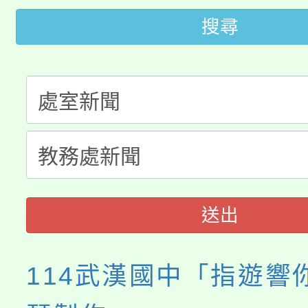
大園自造教育及科技中心
搜尋
視費優惠，中低收入戶
大溪自造教育及科技中心
份教師增能研習
半價優惠，詳情可洽有
淨零綠生活教案入校路
份教師研習
者。
115年食農教育專業人
會
程
送出
114武漢國中「指遊響