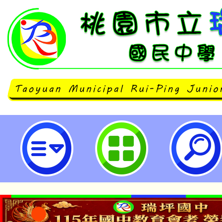
114武漢國中「指遊響你」拇指琴製
坪國民中學