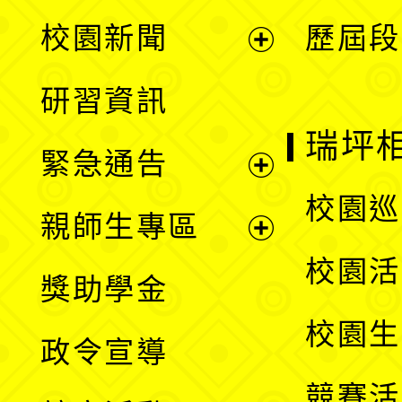
展
校園新聞
歷屆段
開
展
研習資訊
選
開
瑞坪
緊急通告
單
選
展
校園巡
親師生專區
單
開
展
校園活
獎助學金
選
開
校園生
政令宣導
單
選
競賽活