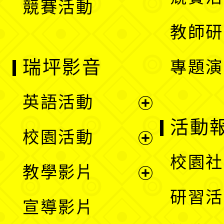
競賽活動
單
教師研
瑞坪影音
專題演
英語活動
展
活動
校園活動
開
展
校園社
教學影片
選
開
展
研習活
宣導影片
單
選
開