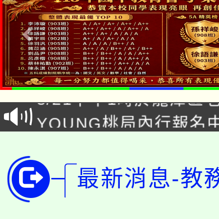
「本色祭」8/29、30
8/21下午1時於龍潭區
場熱烈登場!
YOUNG桃局內行報名
徵才活動。
8月14至27日，桃園
局官網。
115年桃園市運動會8/1
開!
最新消息-教
桃園市低收入戶享有免
田徑場及游泳池舉行。
大園自造教育及科技中心
視費優惠，中低收入戶