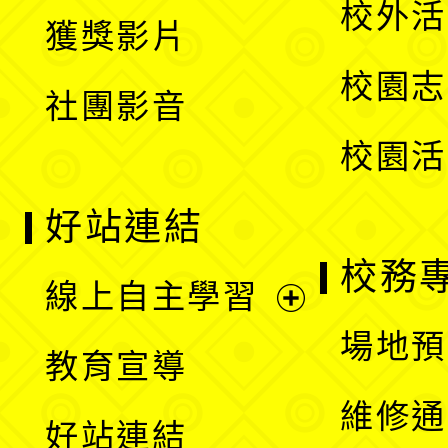
校外活
獲獎影片
單
選
校園志
社團影音
單
校園活
好站連結
校務
線上自主學習
展
場地預
教育宣導
開
維修通
好站連結