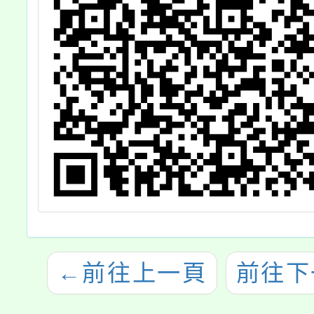
←
前往上一頁
前往下