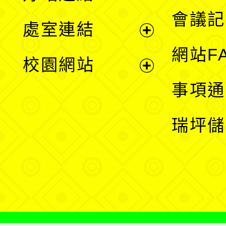
選
會議記
處室連結
單
展
網站F
校園網站
開
展
事項通
選
開
瑞坪儲
單
選
單