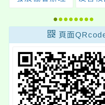
l
「第9屆桃園市
務與輔
長盃珠心算暨數
－高中
s
學公開邀請賽」
國小學
頁面QRcod
等教育
l
教學教
選