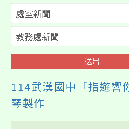
轉知中國文化大學推廣
代理(課)教師甄選結果(
轉知苗栗縣政府辦理11
《TA101》溝通分析
縣市「校園短影音徵選
程，歡迎學生輔導中心
門員」簡章及活動海報
心理、諮商輔導、社會
送出
踴躍報名參加。
系所師生報名參加。
114武漢國中「指遊響
琴製作