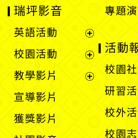
瑞坪影音
專題演
英語活動
展
活動
校園活動
開
展
校園社
教學影片
選
開
展
研習活
宣導影片
單
選
開
校外活
獲獎影片
單
選
校園志