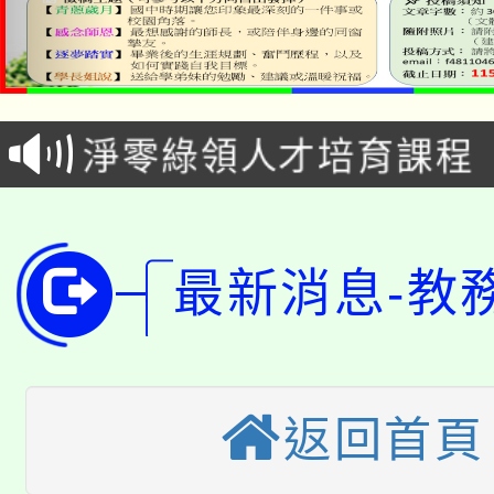
115年食農教育專業人
學期銜接期間理賠案件
程
淨零綠領人才培育課程
學籍身 分審查程序及
公告本校115學年度第1
版
「2026金融保險知識
代理(課)教師甄選結果(
最新消息-教
桃園市115學年度學生
車」活動
公告本校115學年度第
生本土語及新住民語歌
公告本校115學年度第
代理(課)教師甄選結果(
返回首頁
轉知中國文化大學推廣
代理(課)教師甄選結果(