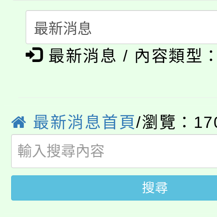
轉知苗栗縣政府辦理11
《TA101》溝通分析
115年食農教育專業人
縣市「校園短影音徵選
程，歡迎學生輔導中心
最新消息 / 內容類型
學期銜接期間理賠案件
程
門員」簡章及活動海報
心理、諮商輔導、社會
淨零綠領人才培育課程
學籍身 分審查程序及
踴躍報名參加。
系所師生報名參加。
公告本校115學年度第1
版
最新消息首頁
/瀏覽：17
「2026金融保險知識
代理(課)教師甄選結果(
桃園市115學年度學生
車」活動
公告本校115學年度第
生本土語及新住民語歌
搜尋
公告本校115學年度第
代理(課)教師甄選結果(