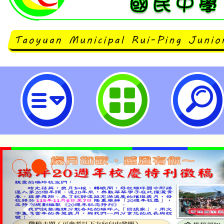
114武漢國中「指遊響你」拇指琴製
坪國民中學