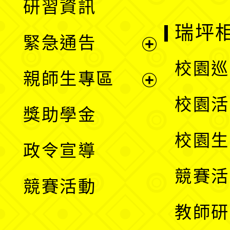
研習資訊
選
開
瑞坪
緊急通告
單
選
展
校園巡
親師生專區
單
開
展
校園活
獎助學金
選
開
校園生
政令宣導
單
選
競賽活
競賽活動
單
教師研