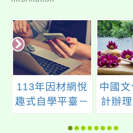
悅
中國文化大學預
南投縣
－
計辦理114年度
「11
種
偏遠地區學校學
專業成
作
士後學分班藝術
施計畫