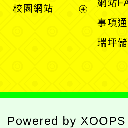
展
網站F
校園網站
開
展
事項通
選
開
瑞坪儲
單
選
單
Powered by
XOOPS