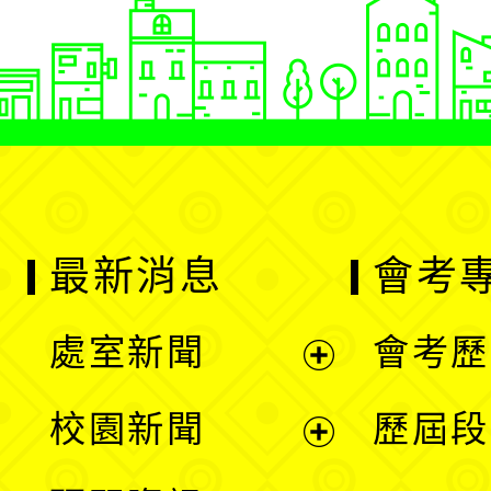
最新消息
會考
處室新聞
會考歷
展
校園新聞
歷屆段
開
展