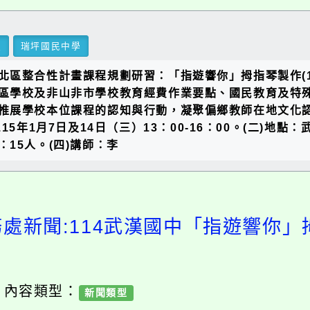
里
瑞坪國民中學
區整合性計畫課程規劃研習：「指遊響你」拇指琴製作(1
區學校及非山非市學校教育經費作業要點、國民教育及特
推展學校本位課程的認知與行動，凝聚偏鄉教師在地文化
5年1月7日及14日（三）13：00-16：00。(二)地
15人。(四)講師：李
務處新聞:114武漢國中「指遊響你」
/ 內容類型：
新聞類型