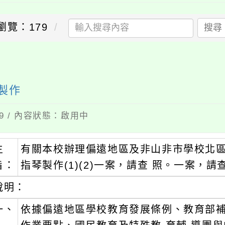
瀏覽：179
搜尋
送出
製作
09 / 內容狀態：啟用中
主
有關本校辦理偏遠地區及非山非市學校北
旨：
指琴製作(1)(2)一案，請查 照。一案，請
說明：
一、
依據偏遠地區學校教育發展條例、教育部補