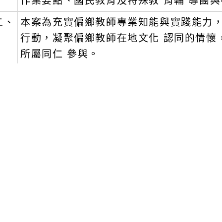
作業要點、國民教育及特殊教 育輔 導團
二、
本案為充實偏鄉教師專業知能與實踐能力，
行動，凝聚偏鄉教師在地文化 認同的情懷
所屬同仁 參與。
三、
研習資訊如下：
(一)時間：115年1月7日及14日（三）13
(二)地點：武漢國中創客教室。
(三)對象：本市國中小教師，偏遠地區學
人。
(四)講師：李責銘 老師。
(五)研習報名：115年1月6日(二)截 止
號：J00037-250900009、J00037-2