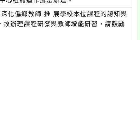
與中心組織運作辦法辦理。
深化偏鄉教師 推 展學校本位課程的認知與
，故辦理課程研發與教師增能研習，請鼓勵
：00-16：00。
校及非山非市學校教師為優先。報名人數：15
。請於桃園市教育發展資源入口網報名(活動編
50900007)。本課程為連續課程，請務必同時報名