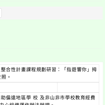
上
方
區
塊
區整合性計畫課程規劃研習：「指遊響你」拇
查照。
助偏遠地區學 校 及非山非市學校教育經費