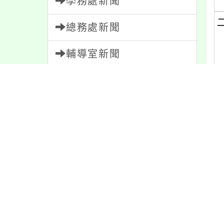
學務處新聞
總務處新聞
輔導室新聞
會計室新聞
人事室新聞
家長會新聞
內容標籤
緊急
2
學習
109
公告
1611
資訊
337