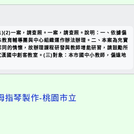
關閉區
)(2)一案，請查照。一案，請查照。說明：一、依據偏
塊
殊教育輔導團與中心組織運作辦法辦理。二、本案為充實
認同的情懷，故辦理課程研發與教師增能研習，請鼓勵所
點：武漢國中創客教室。(三)對象：本市國中小教師，偏遠地
拇指琴製作-桃園市立
開
啟