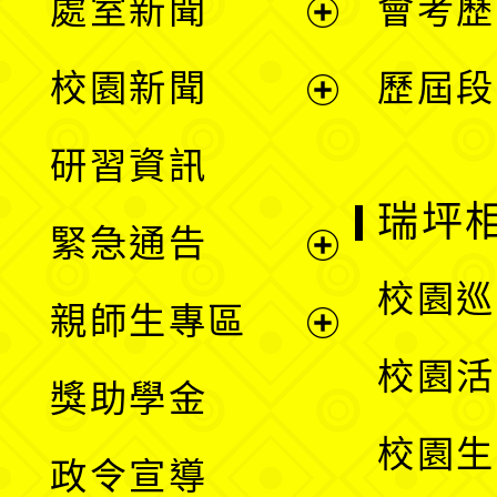
處室新聞
會考歷
展
校園新聞
歷屆段
開
展
研習資訊
選
開
瑞坪
緊急通告
單
選
展
校園巡
親師生專區
單
開
展
校園活
獎助學金
選
開
校園生
政令宣導
單