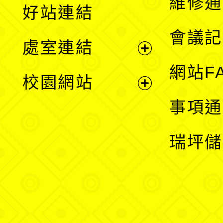
維修通
好站連結
選
會議記
處室連結
單
展
網站F
校園網站
開
展
事項通
選
開
瑞坪儲
單
選
單