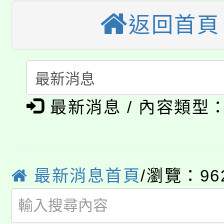
大溪自造教育及科技中心
份教師增能研習
半價優惠，詳情可洽有
返回首頁
淨零綠生活教案入校路
份教師研習
者。
115年食農教育專業人
會
「本色祭」8/29、30
程
最新消息 / 內容類型
8/21下午1時於龍潭區
場熱烈登場!
YOUNG桃局內行報名
徵才活動。
8月14至27日，桃園
局官網。
最新消息首頁
/瀏覽：96
115年桃園市運動會8/1
開!
桃園市低收入戶享有免
田徑場及游泳池舉行。