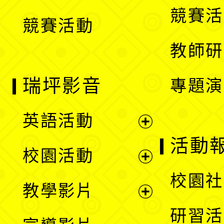
選
競賽活
競賽活動
單
教師研
瑞坪影音
專題演
英語活動
展
活動
校園活動
開
展
校園社
教學影片
選
開
展
研習活