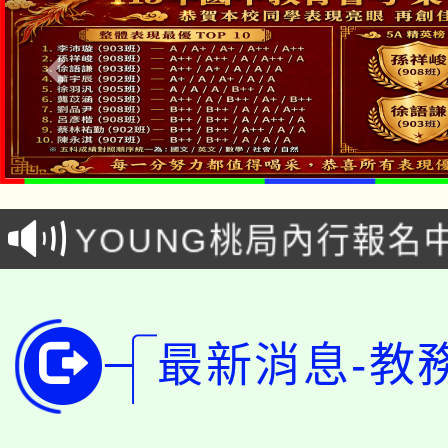
「本色祭」8/29、30
8/21下午1時於龍潭區
場熱烈登場!
YOUNG桃局內行報名
徵才活動。
8月14至27日，桃園
局官網。
115年桃園市運動會8/1
開!
最新消息-教
桃園市低收入戶享有免
田徑場及游泳池舉行。
大園自造教育及科技中心
視費優惠，中低收入戶