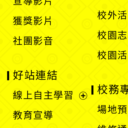
宣導影片
單
選
開
校外活
獲獎影片
單
選
校園志
社團影音
單
校園活
好站連結
校務
線上自主學習
展
場地預
教育宣導
開