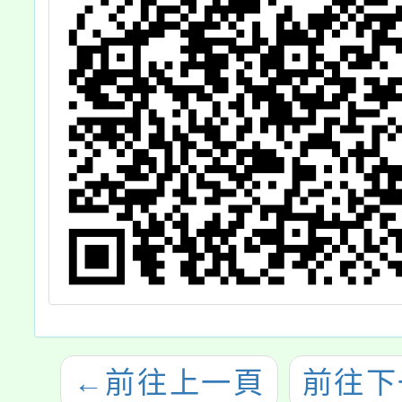
←
前往上一頁
前往下