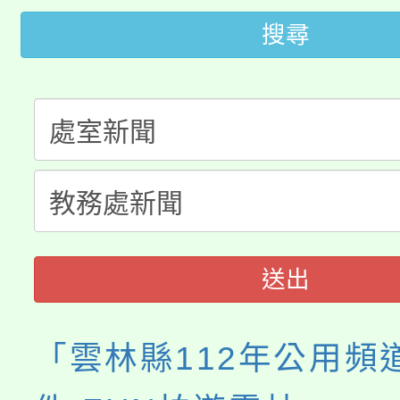
大園自造教育及科技中心
視費優惠，中低收入戶
搜尋
大溪自造教育及科技中心
份教師增能研習
半價優惠，詳情可洽有
淨零綠生活教案入校路
份教師研習
者。
115年食農教育專業人
會
程
送出
「雲林縣112年公用頻