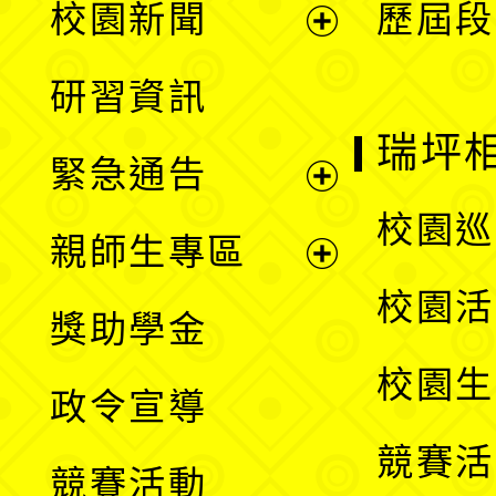
校園新聞
歷屆段
開
展
研習資訊
選
開
瑞坪
緊急通告
單
選
展
校園巡
親師生專區
單
開
展
校園活
獎助學金
選
開
校園生
政令宣導
單
選
競賽活
競賽活動
單