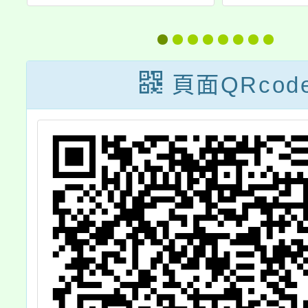
原教之美─113
三期中
年宜花地區原住
育
民族實驗教育成
頁面QRcod
果分享」