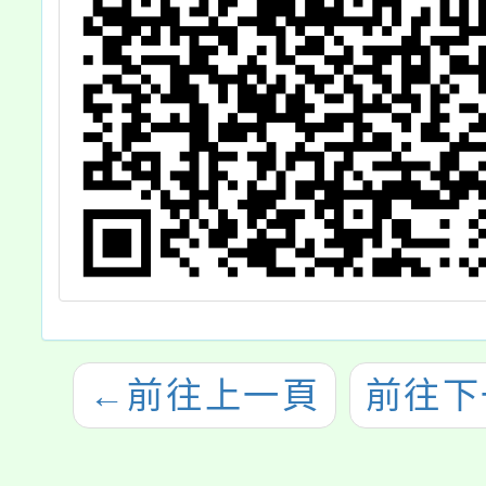
←
前往上一頁
前往下