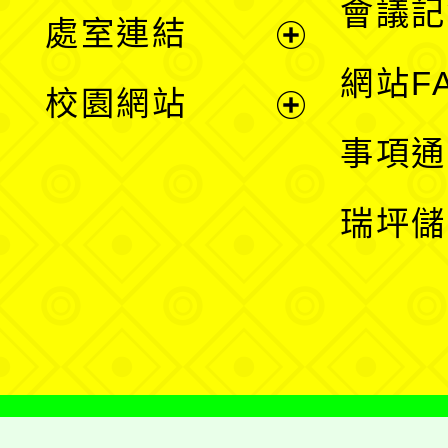
會議記
處室連結
單
展
網站F
校園網站
開
展
事項通
選
開
瑞坪儲
單
選
單