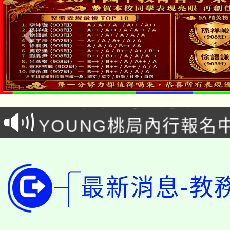
「本色祭」8/29、30
8/21下午1時於龍潭區
場熱烈登場!
YOUNG桃局內行報名
徵才活動。
8月14至27日，桃園
局官網。
115年桃園市運動會8/1
開!
最新消息-教
桃園市低收入戶享有免
田徑場及游泳池舉行。
大園自造教育及科技中心
視費優惠，中低收入戶