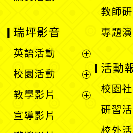
教師研
瑞坪影音
專題演
英語活動
展
活動
校園活動
開
展
校園社
教學影片
選
開
展
研習活
宣導影片
單
選
開
校外活