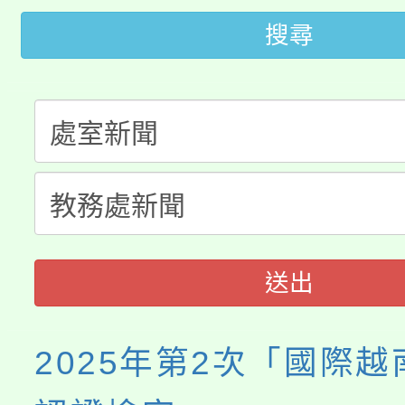
大園自造教育及科技中心
視費優惠，中低收入戶
搜尋
大溪自造教育及科技中心
份教師增能研習
半價優惠，詳情可洽有
淨零綠生活教案入校路
份教師研習
者。
115年食農教育專業人
會
程
送出
2025年第2次「國際