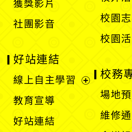
獲獎影片
單
選
校園志
社團影音
單
校園活
好站連結
校務
線上自主學習
展
場地預
教育宣導
開
維修通
好站連結
選