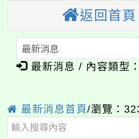
大溪自造教育及科技中心
份教師增能研習
半價優惠，詳情可洽有
返回首頁
淨零綠生活教案入校路
份教師研習
者。
115年食農教育專業人
會
「本色祭」8/29、30
程
最新消息 / 內容類型
8/21下午1時於龍潭區
場熱烈登場!
YOUNG桃局內行報名
徵才活動。
8月14至27日，桃園
局官網。
最新消息首頁
/瀏覽：32
115年桃園市運動會8/1
開!
桃園市低收入戶享有免
田徑場及游泳池舉行。