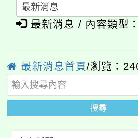
115年食農教育專業人
會
「本色祭」8/29、30
程
最新消息 / 內容類型
8/21下午1時於龍潭區
場熱烈登場!
YOUNG桃局內行報名
徵才活動。
8月14至27日，桃園
局官網。
最新消息首頁
/瀏覽：24
115年桃園市運動會8/1
開!
桃園市低收入戶享有免
田徑場及游泳池舉行。
搜尋
大園自造教育及科技中心
視費優惠，中低收入戶
大溪自造教育及科技中心
份教師增能研習
半價優惠，詳情可洽有