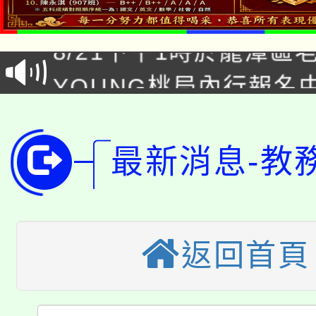
「本色祭」8/29、30
8/21下午1時於龍潭區
場熱烈登場!
YOUNG桃局內行報名
徵才活動。
8月14至27日，桃園
局官網。
115年桃園市運動會8/1
開!
最新消息-教
桃園市低收入戶享有免
田徑場及游泳池舉行。
大園自造教育及科技中心
視費優惠，中低收入戶
大溪自造教育及科技中心
返回首頁
份教師增能研習
半價優惠，詳情可洽有
淨零綠生活教案入校路
份教師研習
者。