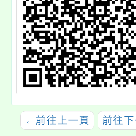
←
前往上一頁
前往下