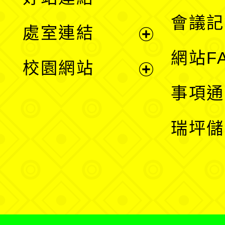
選
會議記
處室連結
單
展
網站F
校園網站
開
展
事項通
選
開
瑞坪儲
單
選
單