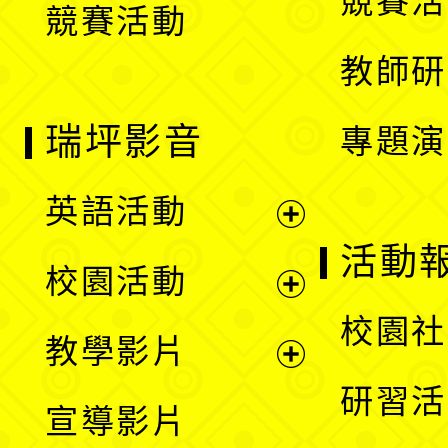
競賽活
競賽活動
單
教師研
瑞坪影音
專題演
英語活動
展
活動
校園活動
開
展
校園社
教學影片
選
開
展
研習活
宣導影片
單
選