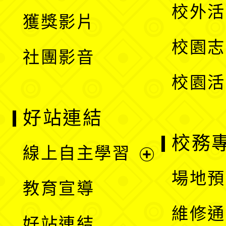
開
校外活
獲獎影片
單
選
校園志
社團影音
單
校園活
好站連結
校務
線上自主學習
展
場地預
教育宣導
開
維修通
好站連結