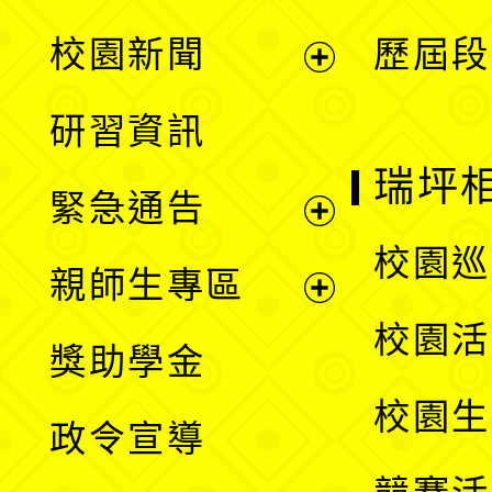
展
校園新聞
歷屆段
開
展
研習資訊
選
開
瑞坪
緊急通告
單
選
展
校園巡
親師生專區
單
開
展
校園活
獎助學金
選
開
校園生
政令宣導
單
選