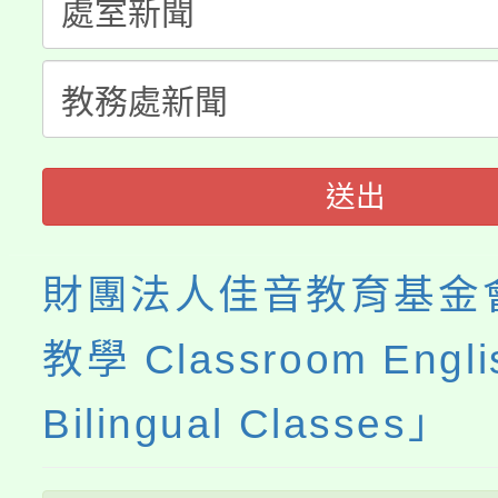
淨零綠生活教案入校路
份教師研習
者。
115年食農教育專業人
會
程
送出
財團法人佳音教育基金
教學 Classroom Englis
Bilingual Classes」