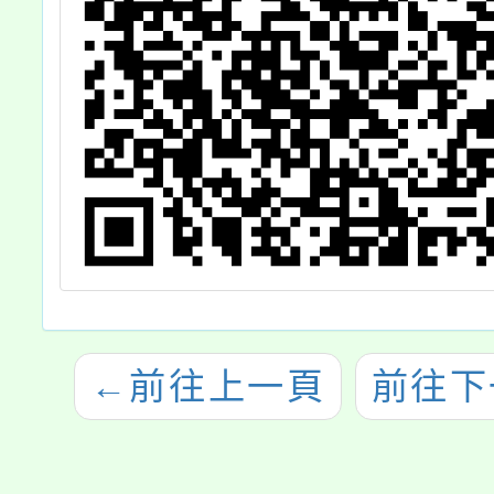
←
前往上一頁
前往下