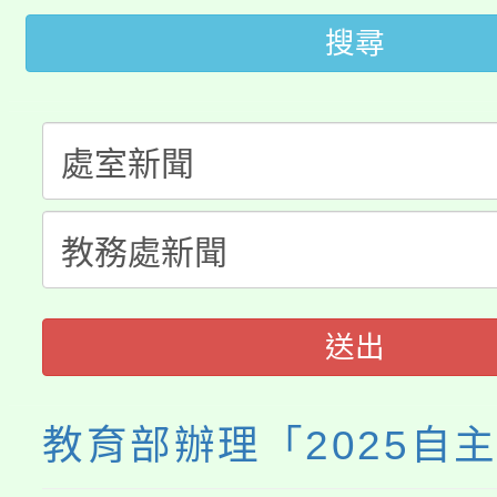
桃園市低收入戶享有免
田徑場及游泳池舉行。
搜尋
大園自造教育及科技中心
視費優惠，中低收入戶
大溪自造教育及科技中心
份教師增能研習
半價優惠，詳情可洽有
淨零綠生活教案入校路
份教師研習
者。
115年食農教育專業人
會
程
送出
教育部辦理「2025自