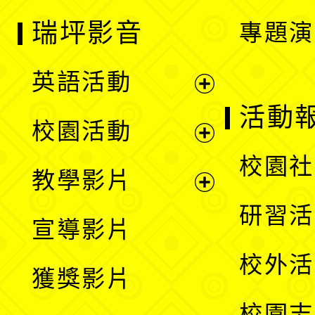
瑞坪影音
專題演
英語活動
展
活動
校園活動
開
展
校園社
教學影片
選
開
展
研習活
宣導影片
單
選
開
校外活
獲獎影片
單
選
校園志