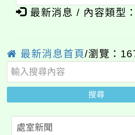
「本色祭」8/29、30
程
最新消息 / 內容類型
8/21下午1時於龍潭區
場熱烈登場!
YOUNG桃局內行報名
徵才活動。
8月14至27日，桃園
最新消息首頁
/瀏覽：16
局官網。
115年桃園市運動會8/1
開!
桃園市低收入戶享有免
田徑場及游泳池舉行。
搜尋
大園自造教育及科技中心
視費優惠，中低收入戶
大溪自造教育及科技中心
份教師增能研習
半價優惠，詳情可洽有
淨零綠生活教案入校路
份教師研習
者。