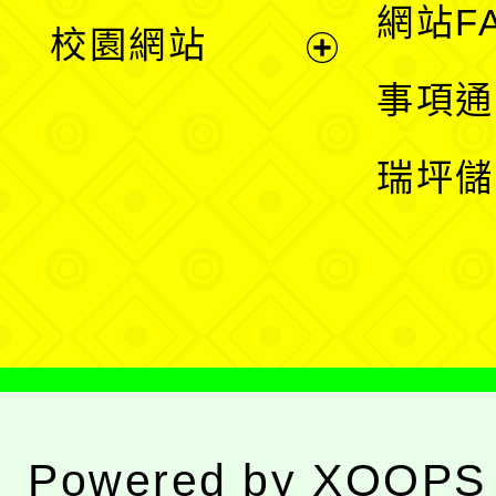
展
網站F
校園網站
開
展
事項通
選
開
瑞坪儲
單
選
單
Powered by
XOOPS