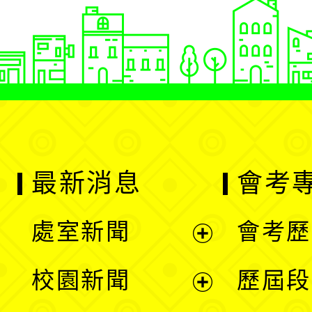
最新消息
會考
處室新聞
會考歷
展
校園新聞
歷屆段
開
展