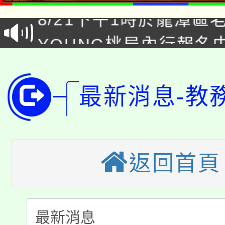
8/21下午1時於龍潭區
場熱烈登場!
YOUNG桃局內行報名
徵才活動。
8月14至27日，桃園
局官網。
115年桃園市運動會8/1
開!
最新消息-教
桃園市低收入戶享有免
田徑場及游泳池舉行。
大園自造教育及科技中心
視費優惠，中低收入戶
返回首頁
大溪自造教育及科技中心
份教師增能研習
半價優惠，詳情可洽有
淨零綠生活教案入校路
份教師研習
者。
115年食農教育專業人
會