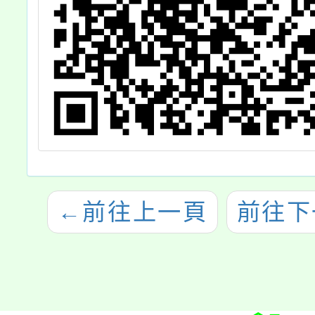
←
前往上一頁
前往下