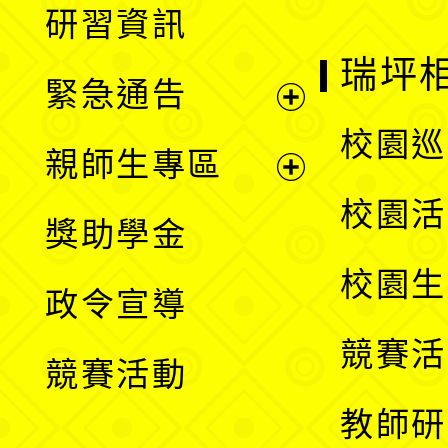
研習資訊
選
開
瑞坪
緊急通告
單
選
展
校園巡
親師生專區
單
開
展
校園活
獎助學金
選
開
校園生
政令宣導
單
選
競賽活
競賽活動
單
教師研