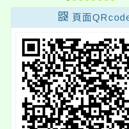
中
育
頁面QRcod
線