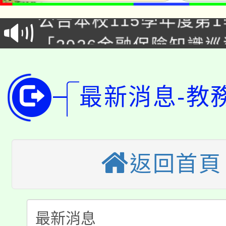
公告本校115學年度第1
「2026金融保險知識
代理(課)教師甄選結果(
桃園市115學年度學生
車」活動
公告本校115學年度第
生本土語及新住民語歌
最新消息-教
公告本校115學年度第
代理(課)教師甄選結果(
轉知中國文化大學推廣
代理(課)教師甄選結果(
返回首頁
轉知苗栗縣政府辦理11
《TA101》溝通分析
桃園市115學年度學生
縣市「校園短影音徵選
程，歡迎學生輔導中心
「桃園市補助參觀特色
要點
門員」簡章及活動海報
心理、諮商輔導、社會