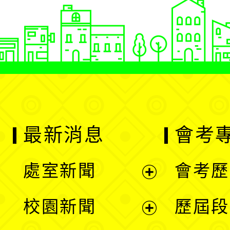
最新消息
會考
處室新聞
會考歷
展
校園新聞
歷屆段
開
展