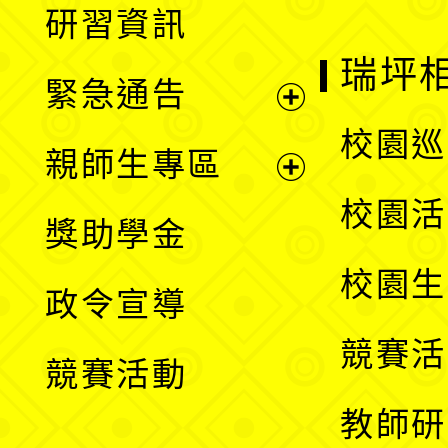
研習資訊
選
開
瑞坪
緊急通告
單
選
展
校園巡
親師生專區
單
開
展
校園活
獎助學金
選
開
校園生
政令宣導
單
選
競賽活
競賽活動
單
教師研