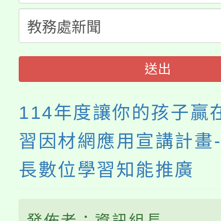
「桃園市補助參觀特色
要點
門員」簡章及活動海報
心理、諮商輔導、社會
展演活動實施計畫」
踴躍報名參加。
系所師生報名參加。
送出
114年度讓你的孩子贏
習因材網應用宣講計畫
長數位學習知能推廣