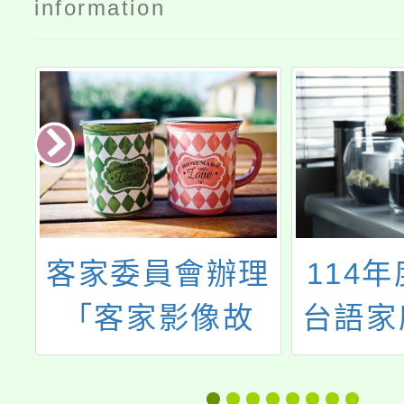
information
本
客家委員會辦理
114
日
「客家影像故
台語家
)
事」徵件
台語教