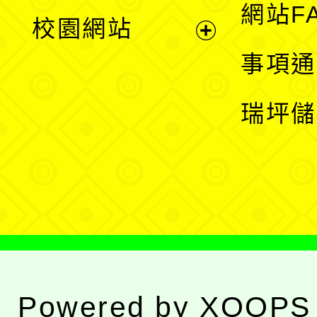
展
網站F
校園網站
開
展
事項通
選
開
瑞坪儲
單
選
單
Powered by
XOOPS