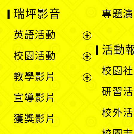
瑞坪影音
專題演
英語活動
展
活動
校園活動
開
展
校園社
教學影片
選
開
展
研習活
宣導影片
單
選
開
校外活
獲獎影片
單
選
校園志