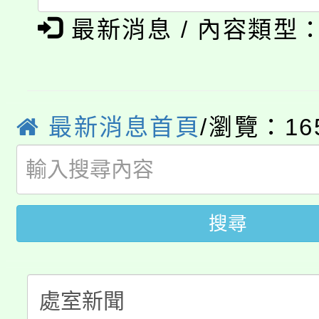
淨零綠領人才培育課程
展演活動實施計畫」
最新消息 / 內容類型
踴躍報名參加。
系所師生報名參加。
公告本校115學年度第1
「2026金融保險知識
代理(課)教師甄選結果(
桃園市115學年度學生
最新消息首頁
/瀏覽：16
車」活動
公告本校115學年度第
生本土語及新住民語歌
公告本校115學年度第
代理(課)教師甄選結果(
搜尋
轉知中國文化大學推廣
代理(課)教師甄選結果(
轉知苗栗縣政府辦理11
《TA101》溝通分析
桃園市115學年度學生
縣市「校園短影音徵選
程，歡迎學生輔導中心