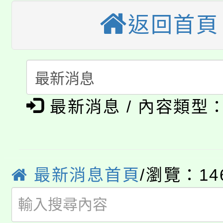
公告本校115學年度第
生本土語及新住民語歌
返回首頁
公告本校115學年度第
代理(課)教師甄選結果(
轉知中國文化大學推廣
代理(課)教師甄選結果(
淨零綠生活教案入校路
《TA101》溝通分析
最新消息 / 內容類型
115年食農教育專業人
會
程，歡迎學生輔導中心
學期銜接期間理賠案件
程
心理、諮商輔導、社會
淨零綠領人才培育課程
學籍身 分審查程序及
系所師生報名參加。
最新消息首頁
/瀏覽：14
公告本校115學年度第1
版
「2026金融保險知識
代理(課)教師甄選結果(