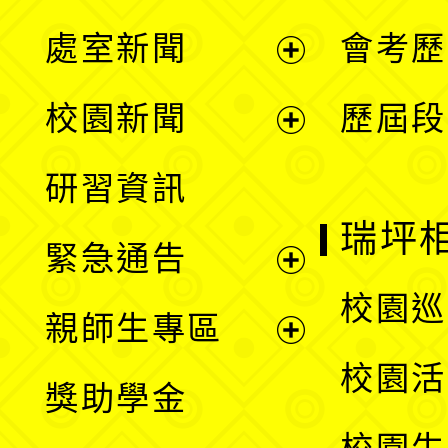
處室新聞
會考歷
展
校園新聞
歷屆段
開
展
研習資訊
選
開
瑞坪
緊急通告
單
選
展
校園巡
親師生專區
單
開
展
校園活
獎助學金
選
開