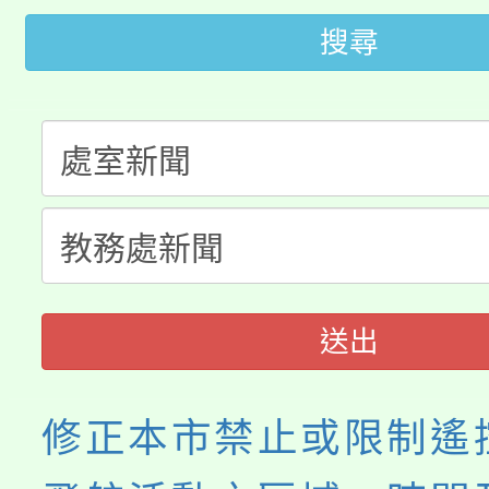
桃園市115學年度學生
車」活動
搜尋
公告本校115學年度第
生本土語及新住民語歌
公告本校115學年度第
代理(課)教師甄選結果(
轉知中國文化大學推廣
代理(課)教師甄選結果(
《TA101》溝通分析
程，歡迎學生輔導中心
送出
心理、諮商輔導、社會
系所師生報名參加。
修正本市禁止或限制遙