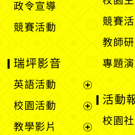
校園生
政令宣導
單
選
競賽活
競賽活動
單
教師研
瑞坪影音
專題演
英語活動
展
活動
校園活動
開
展
校園社
教學影片
選