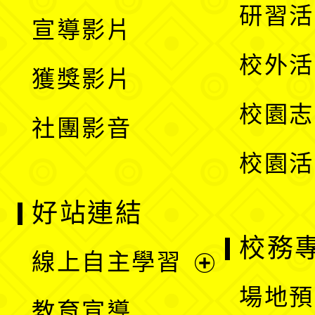
開
展
研習活
宣導影片
單
選
開
校外活
獲獎影片
單
選
校園志
社團影音
單
校園活
好站連結
校務
線上自主學習
展
場地預
教育宣導