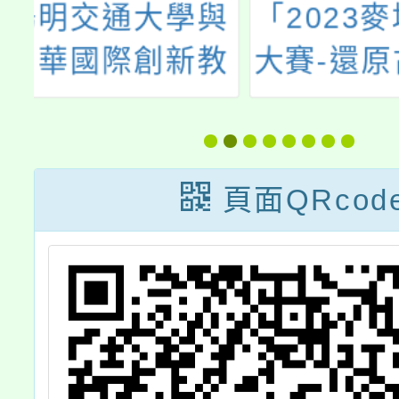
與
「2023麥塊建築
114
教
大賽-還原古蹟」
中學閩
會
活動
題講座
一
育
頁面QRcod