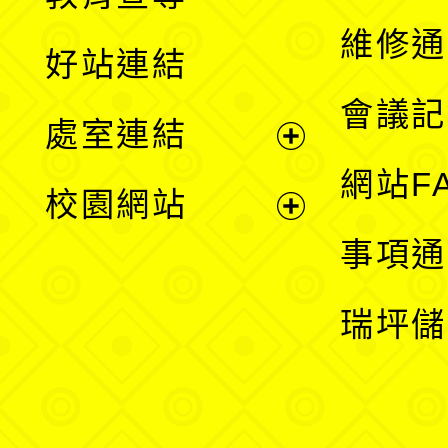
開
維修通
好站連結
選
會議記
處室連結
單
展
網站F
校園網站
開
展
事項通
選
開
瑞坪儲
單
選
單