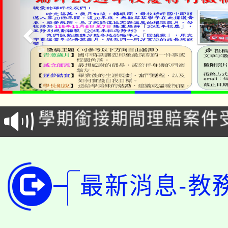
淨零綠生活教案入校路
115年食農教育專業人
會
學期銜接期間理賠案件
程
淨零綠領人才培育課程
學籍身 分審查程序及
公告本校115學年度第1
版
最新消息-教
「2026金融保險知識
代理(課)教師甄選結果(
桃園市115學年度學生
車」活動