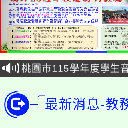
公告本校115學年度第1
「2026金融保險知識
代理(課)教師甄選結果(
桃園市115學年度學生
車」活動
公告本校115學年度第
生本土語及新住民語歌
公告本校115學年度第
代理(課)教師甄選結果(
最新消息-教
轉知中國文化大學推廣
代理(課)教師甄選結果(
轉知苗栗縣政府辦理11
《TA101》溝通分析