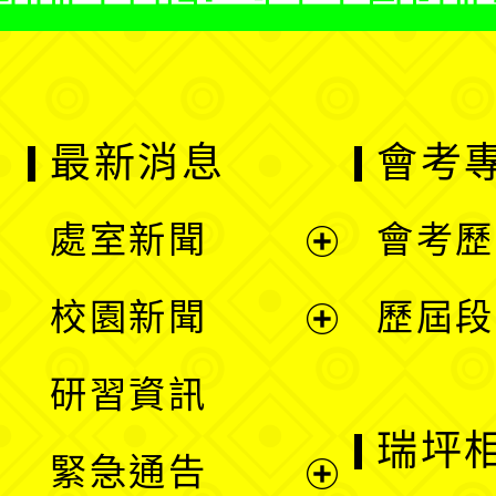
最新消息
會考
處室新聞
會考歷
展
校園新聞
歷屆段
開
展
研習資訊
選
開
瑞坪
緊急通告
單
選