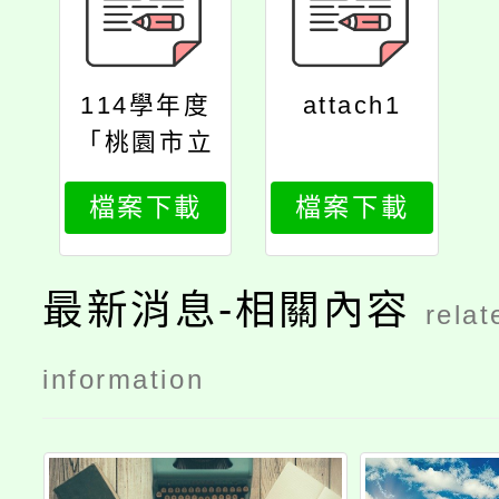
114學年度
attach1
「桃園市立
金融智慧與
檔案下載
檔案下載
商務科技教
育中心體
驗」
最新消息-相關內容
relat
information