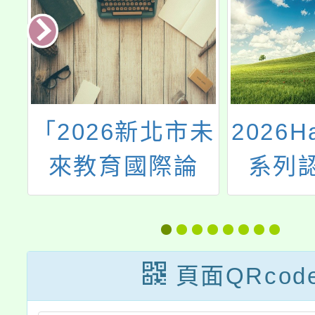
未
2026Hakka研習
清華
系列認證課程
「有效
在與未
學術
頁面QRcod