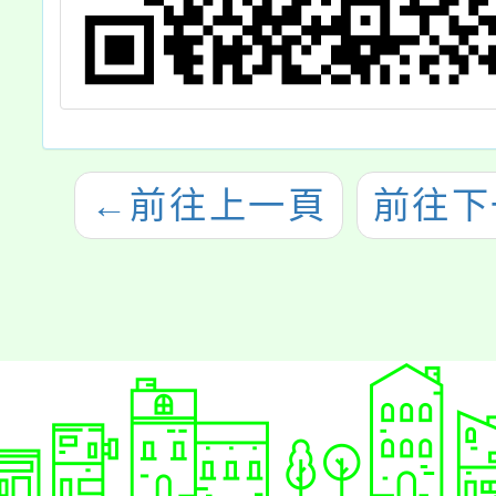
←
前往上一頁
前往下