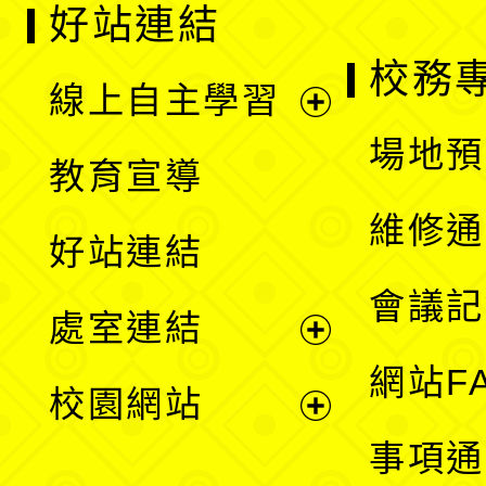
好站連結
校務
線上自主學習
展
場地預
教育宣導
開
維修通
好站連結
選
會議記
處室連結
單
展
網站F
校園網站
開
展
事項通