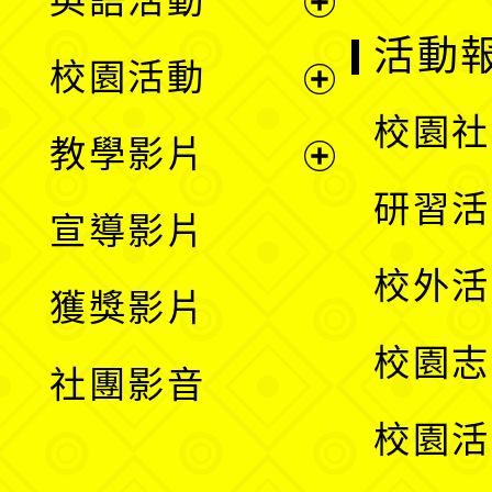
英語活動
展
活動
校園活動
開
展
校園社
教學影片
選
開
展
研習活
宣導影片
單
選
開
校外活
獲獎影片
單
選
校園志
社團影音
單
校園活