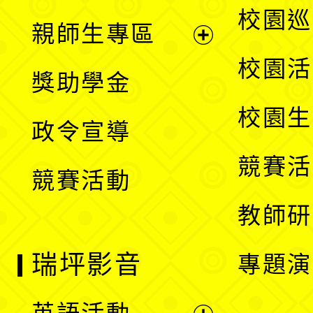
展
校園巡
親師生專區
單
開
展
校園活
獎助學金
選
開
校園生
政令宣導
單
選
競賽活
競賽活動
單
教師研
瑞坪影音
專題演