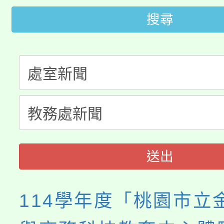
轉知苗栗縣政府辦理11
《TA101》溝通分析
搜尋
桃園市115學年度學生
縣市「校園短影音徵選
程，歡迎學生輔導中心
「桃園市補助參觀特色
要點
門員」簡章及活動海報
心理、諮商輔導、社會
115年度「教育部表揚
展演活動實施計畫」
踴躍報名參加。
系所師生報名參加。
義教育推展貢獻獎」
送出
114學年度「桃園市立