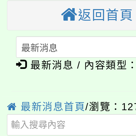
桃園市115學年度學生
縣市「校園短影音徵選
程，歡迎學生輔導中心
返回首頁
「桃園市補助參觀特色
要點
門員」簡章及活動海報
心理、諮商輔導、社會
115年度「教育部表揚
展演活動實施計畫」
踴躍報名參加。
系所師生報名參加。
公告本校115學年度第1
義教育推展貢獻獎」
最新消息 / 內容類型
「2026金融保險知識
代理(課)教師甄選結果(
桃園市115學年度學生
車」活動
公告本校115學年度第
生本土語及新住民語歌
最新消息首頁
/瀏覽：12
公告本校115學年度第
代理(課)教師甄選結果(
轉知中國文化大學推廣
代理(課)教師甄選結果(