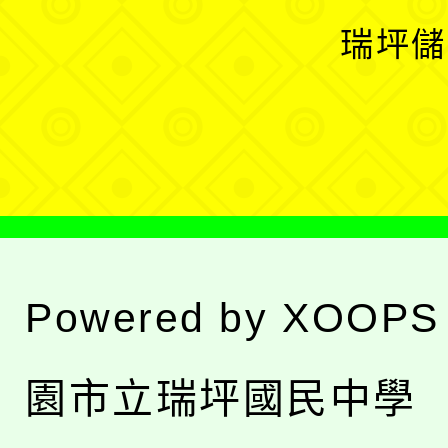
選
開
瑞坪儲
單
選
單
Powered by
XOOPS
園市立瑞坪國民中學