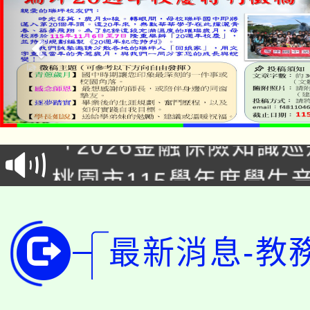
公告本校115學年度第1
「2026金融保險知識
代理(課)教師甄選結果(
桃園市115學年度學生
車」活動
公告本校115學年度第
生本土語及新住民語歌
公告本校115學年度第
代理(課)教師甄選結果(
最新消息-教
轉知中國文化大學推廣
代理(課)教師甄選結果(
轉知苗栗縣政府辦理11