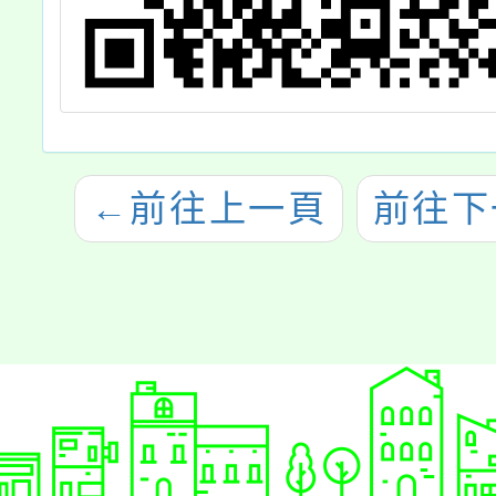
←
前往上一頁
前往下