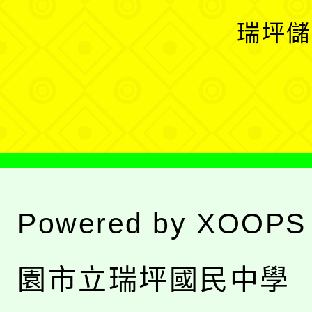
選
開
瑞坪儲
單
選
單
Powered by
XOOPS
園市立瑞坪國民中學