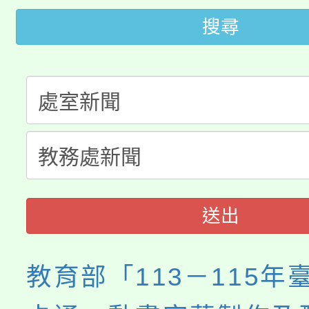
代理(課)教師甄選結果(
搜尋
轉知苗栗縣政府辦理11
《TA101》溝通分析
桃園市115學年度學生
縣市「校園短影音徵選
程，歡迎學生輔導中心
「桃園市補助參觀特色
要點
門員」簡章及活動海報
心理、諮商輔導、社會
115年度「教育部表揚
展演活動實施計畫」
踴躍報名參加。
系所師生報名參加。
義教育推展貢獻獎」
送出
教育部「113－115年