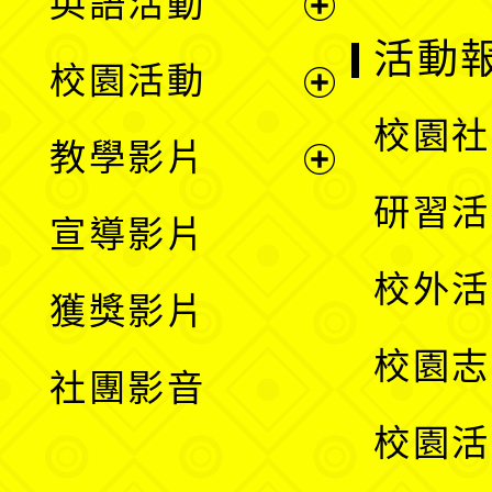
英語活動
展
活動
校園活動
開
展
校園社
教學影片
選
開
展
研習活
宣導影片
單
選
開
校外活
獲獎影片
單
選
校園志
社團影音
單
校園活