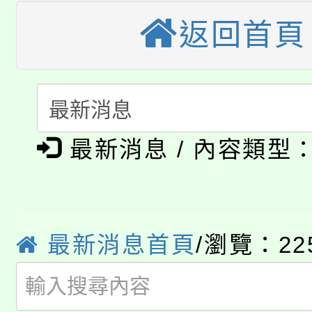
《TA101》溝通分析
返回首頁
桃園市115學年度學生
縣市「校園短影音徵選
程，歡迎學生輔導中心
「桃園市補助參觀特色
要點
門員」簡章及活動海報
心理、諮商輔導、社會
115年度「教育部表揚
展演活動實施計畫」
踴躍報名參加。
系所師生報名參加。
公告本校115學年度第1
義教育推展貢獻獎」
最新消息 / 內容類型
「2026金融保險知識
代理(課)教師甄選結果(
桃園市115學年度學生
車」活動
公告本校115學年度第
最新消息首頁
/瀏覽：22
生本土語及新住民語歌
公告本校115學年度第
代理(課)教師甄選結果(
轉知中國文化大學推廣