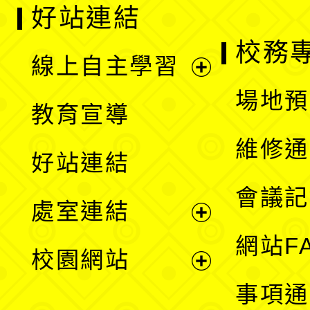
好站連結
校務
線上自主學習
展
場地預
教育宣導
開
維修通
好站連結
選
會議記
處室連結
單
展
網站F
校園網站
開
展
事項通