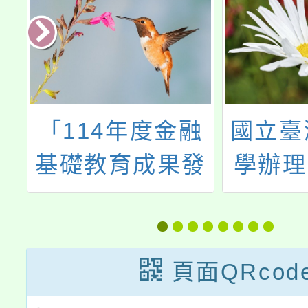
辦
「114年度金融
國立臺
中
基礎教育成果發
學辦理
後
表研討會暨頒獎
「中小
招
典禮」
育課程
作工
頁面QRcod