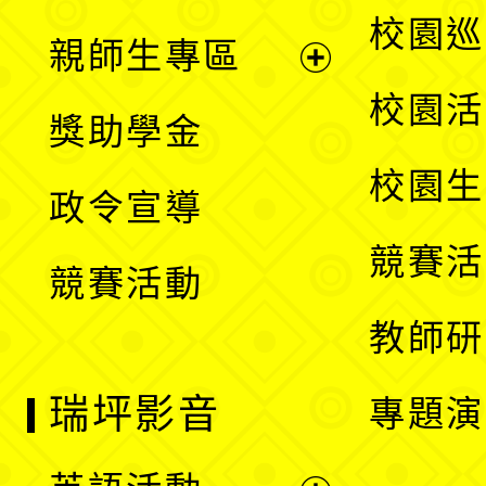
選
展
校園巡
親師生專區
單
開
展
校園活
獎助學金
選
開
校園生
政令宣導
單
選
競賽活
競賽活動
單
教師研
瑞坪影音
專題演