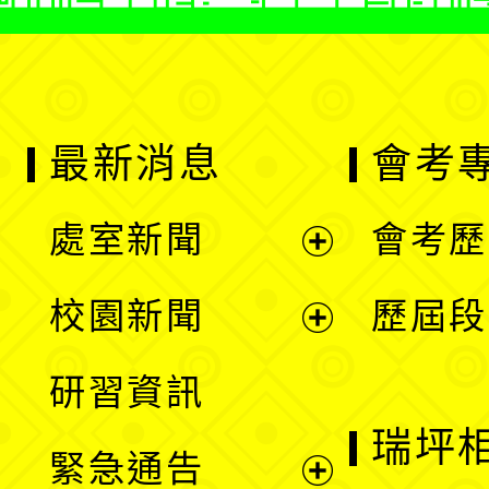
最新消息
會考
處室新聞
會考歷
展
校園新聞
歷屆段
開
展
研習資訊
選
開
瑞坪
緊急通告
單