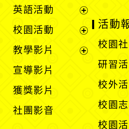
英語活動
展
活動
校園活動
開
展
校園社
教學影片
選
開
展
研習活
宣導影片
單
選
開
校外活
獲獎影片
單
選
校園志
社團影音
單
校園活