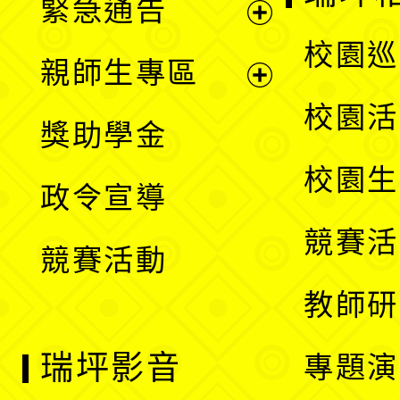
緊急通告
單
選
展
校園巡
親師生專區
單
開
展
校園活
獎助學金
選
開
校園生
政令宣導
單
選
競賽活
競賽活動
單
教師研
瑞坪影音
專題演