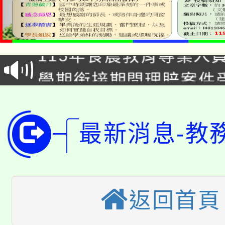
淨零綠生活教案入校路
115年食農教育專業人
會
學期銜接期間理賠案件
程
淨零綠領人才培育課程
學籍身 分審查程序及
公告本校115學年度第1
版
最新消息-教
「2026金融保險知識
代理(課)教師甄選結果(
桃園市115學年度學生
車」活動
返回首頁
公告本校115學年度第
生本土語及新住民語歌
公告本校115學年度第