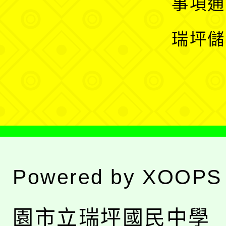
展
事項通
選
開
瑞坪儲
單
選
單
Powered by
XOOPS
園市立瑞坪國民中學