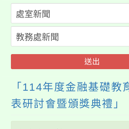
生本土語及新住民語歌
公告本校115學年度第
代理(課)教師甄選結果(
轉知中國文化大學推廣
代理(課)教師甄選結果(
《TA101》溝通分析
程，歡迎學生輔導中心
送出
心理、諮商輔導、社會
「114年度金融基礎教
系所師生報名參加。
表研討會暨頒獎典禮」