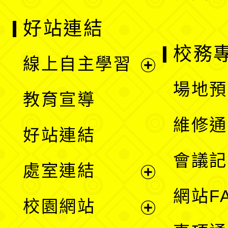
好站連結
校務
線上自主學習
展
場地預
教育宣導
開
維修通
好站連結
選
會議記
處室連結
單
展
網站F
校園網站
開