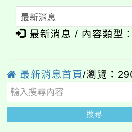
代理(課)教師甄選結果(
轉知中國文化大學推廣
代理(課)教師甄選結果(
淨零綠生活教案入校路
《TA101》溝通分析
最新消息 / 內容類型
115年食農教育專業人
會
程，歡迎學生輔導中心
學期銜接期間理賠案件
程
心理、諮商輔導、社會
淨零綠領人才培育課程
最新消息首頁
/瀏覽：29
學籍身 分審查程序及
系所師生報名參加。
公告本校115學年度第1
版
「2026金融保險知識
代理(課)教師甄選結果(
搜尋
桃園市115學年度學生
車」活動
公告本校115學年度第