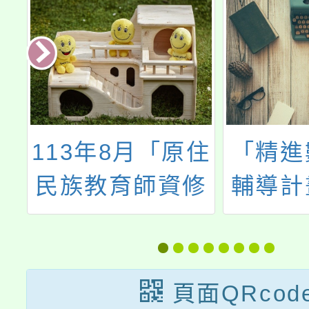
辦
113年8月「原住
「精進
2
民族教育師資修
輔導計
」
習原住民族文化
網家長
及多元文化教育
課程」
頁面QRcod