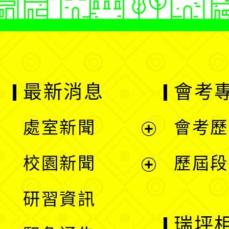
最新消息
會考
處室新聞
會考歷
展
校園新聞
歷屆段
開
展
研習資訊
選
開
瑞坪