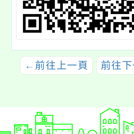
←
前往上一頁
前往下